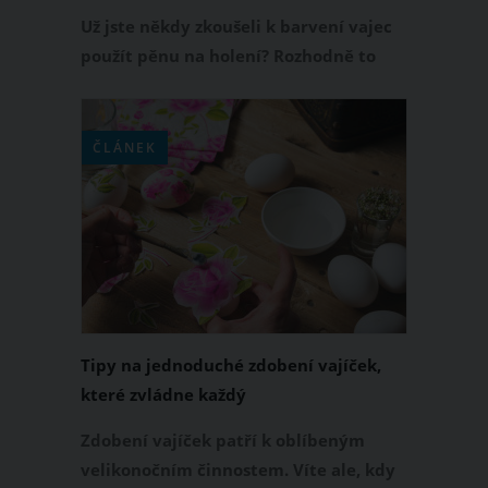
variantu použijte šlehačku
Už jste někdy zkoušeli k barvení vajec
použít pěnu na holení? Rozhodně to
stojí za to! S využitím pěny na holení
totiž velmi snadno vytvoříte
velikonoční kraslice s mramorovým či
ČLÁNEK
duhovým vzhledem. Jestliže chcete
touto technikou barvit i vejce vařená
natvrdo, místo pěny na holení použijte
klasickou šlehačku.
Tipy na jednoduché zdobení vajíček,
které zvládne každý
Zdobení vajíček patří k oblíbeným
velikonočním činnostem. Víte ale, kdy