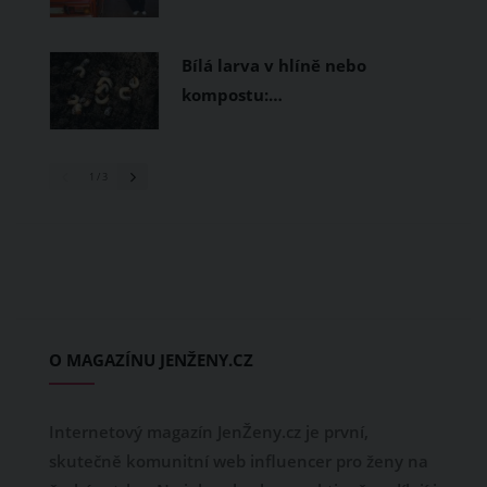
Bílá larva v hlíně nebo
kompostu:…
1
/ 3
O MAGAZÍNU JENŽENY.CZ
Internetový magazín JenŽeny.cz je první,
skutečně komunitní web influencer pro ženy na