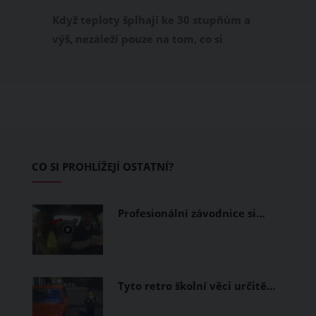
příjemně
Když teploty šplhají ke 30 stupňům a
výš, nezáleží pouze na tom, co si
obléknete, ale také z čeho je oblečení
ušité. Některé materiály totiž zadržují
teplo a pot, jiné naopak nechají
pokožku dýchat a pomohou vám
zvládnout i opravdu horké dny.
Základem letního šatníku by proto
CO SI PROHLÍŽEJÍ OSTATNÍ?
měly být přírodní nebo funkční
prodyšné tkaniny a volnější střihy.
Profesionální závodnice si…
Tyto retro školní věci určitě…