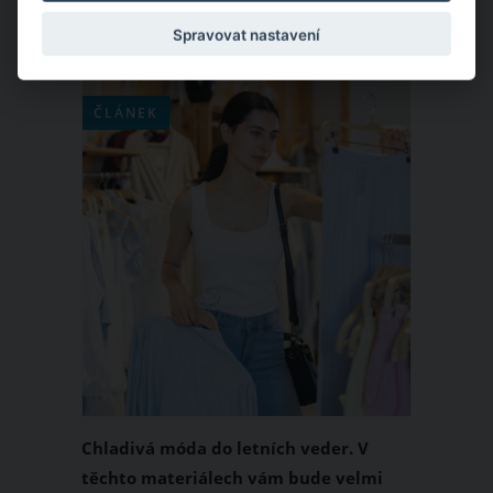
inspiraci vám přinášíme ty
Spravovat nastavení
nejoblíbenější.
ČLÁNEK
Chladivá móda do letních veder. V
těchto materiálech vám bude velmi