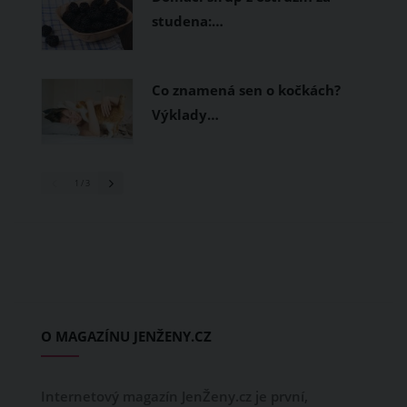
studena:…
Co znamená sen o kočkách?
Výklady…
1
/ 3
O MAGAZÍNU JENŽENY.CZ
Internetový magazín JenŽeny.cz je první,