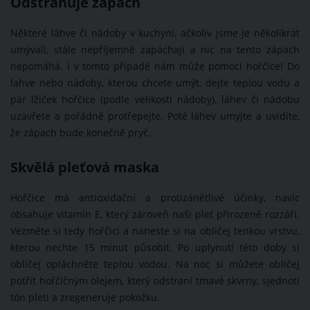
Odstraňuje zápach
Některé láhve či nádoby v kuchyni, ačkoliv jsme je několikrát
umývali, stále nepříjemně zapáchají a nic na tento zápach
nepomáhá. I v tomto případě nám může pomoci hořčice! Do
lahve nebo nádoby, kterou chcete umýt, dejte teplou vodu a
pár lžiček hořčice (podle velikosti nádoby), láhev či nádobu
uzavřete a pořádně protřepejte. Poté láhev umyjte a uvidíte,
že zápach bude konečně pryč.
Skvělá pleťová maska
Hořčice má antioxidační a protizánětlivé účinky, navíc
obsahuje vitamín E, který zároveň naši pleť přirozeně rozzáří.
Vezměte si tedy hořčici a naneste si na obličej tenkou vrstvu,
kterou nechte 15 minut působit. Po uplynutí této doby si
obličej opláchněte teplou vodou. Na noc si můžete obličej
potřít hořčičným olejem, který odstraní tmavé skvrny, sjednotí
tón pleti a zregeneruje pokožku.