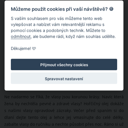
Můžeme použít cookies při vaší návštěvě? 🍪
S vaším souhlasem pro vás můžeme tento web
vylepšovat a nabízet vám relevantnější reklamu s
pomocí cookies a podobných technik. Můžete to
odmítnout
, ale budeme rádi, když nám souhlas udělíte.
Děkujeme! 🩷
Přijmout všechny cookies
Spravovat nastavení
Zlepšení kvality vlasů
Ne nadarmo se říká, že vlasy jsou korunou krásy. Navíc která
žena by nechtěla pevné a zdravé vlasy? Hořčičný olej dokáže
s našimi vlasy opravdové zázraky. Večer před spaním si do
dlaní dejte tento olej a lehce jej vmasírujte do celé délky,
zabalte vlasy do ručníku a nechte působit přes noc. Ráno si už