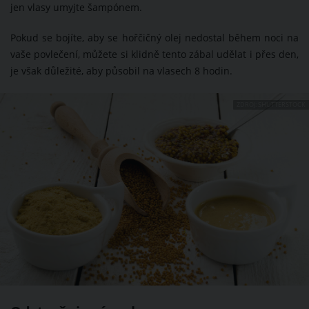
jen vlasy umyjte šampónem.
Pokud se bojíte, aby se hořčičný olej nedostal během noci na
vaše povlečení, můžete si klidně tento zábal udělat i přes den,
je však důležité, aby působil na vlasech 8 hodin.
ZDROJ: SHUTTERSTOCK