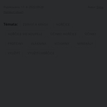
Publikováno: 17. 8. 2022 09:28
Autor:
Sima
Nahlásit obsah
Témata:
ZDRAVÍ A KRÁSA
HOŘČICE
HOŘČICE DO KOUPELE
ÚČINKY HOŘČICE
ÚČINKY
PROTEINY
VLÁKNINA
VITAMINY
MINERÁLY
VYUŽITÍ
VYUŽITÍ HOŘČICE