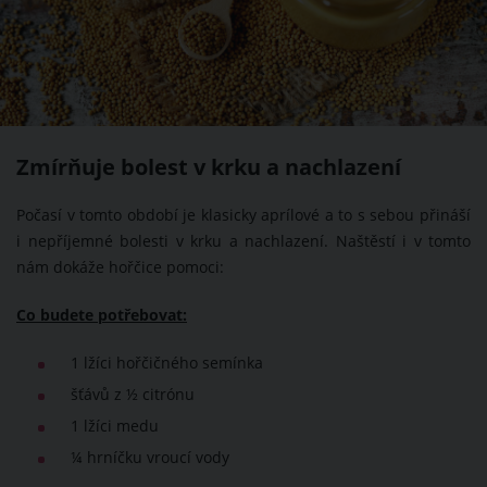
Zmírňuje bolest v krku a nachlazení
Počasí v tomto období je klasicky aprílové a to s sebou přináší
i nepříjemné bolesti v krku a nachlazení. Naštěstí i v tomto
nám dokáže hořčice pomoci:
Co budete potřebovat:
1 lžíci hořčičného semínka
šťávů z ½ citrónu
1 lžíci medu
¼ hrníčku vroucí vody