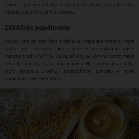
hořčici a postižené místo si s ní natřete. Hořčice by měla křeč
utlumit a zabránit jejímu návratu.
Zklidňuje popáleniny
Popálili jste se například o žehličku? Popálené místo si dejte
rychle pod studenou vodu a poté si na postižené místo
naneste trochu hořčice. Ta zajistí, aby se vám na tomto místě
neudělal puchýř, a také zmírní bolest. Hořčice obsahuje látky,
které dokonale zklidňují podrážděnou pokožku a navíc
pomáhá při její regeneraci.
ZDROJ: SHUTTERSTOCK