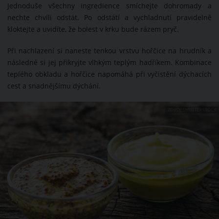
Jednoduše všechny ingredience smíchejte dohromady a
nechte chvíli odstát. Po odstátí a vychladnutí pravidelně
kloktejte a uvidíte, že bolest v krku bude rázem pryč.
Při nachlazení si naneste tenkou vrstvu hořčice na hrudník a
následně si jej přikryjte vlhkým teplým hadříkem. Kombinace
teplého obkladu a hořčice napomáhá při vyčistění dýchacích
cest a snadnějšímu dýchání.
ZDROJ: SHUTTERSTOCK