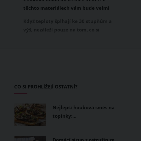
těchto materiálech vám bude velmi
příjemně
Když teploty šplhají ke 30 stupňům a
výš, nezáleží pouze na tom, co si
obléknete, ale také z čeho je oblečení
ušité. Některé materiály totiž zadržují
teplo a pot, jiné naopak nechají
pokožku dýchat a pomohou vám
zvládnout i opravdu horké dny.
Základem letního šatníku by proto
CO SI PROHLÍŽEJÍ OSTATNÍ?
měly být přírodní nebo funkční
prodyšné tkaniny a volnější střihy.
Nejlepší houbová směs na
topinky:…
Domácí sirup z ostružin za