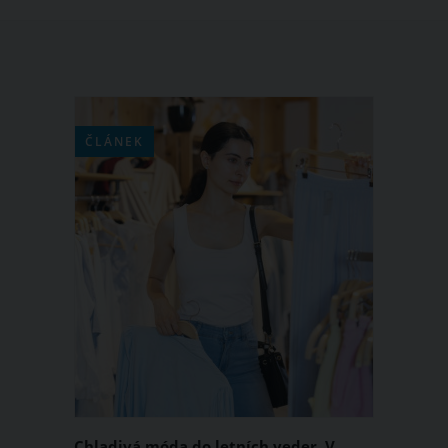
ČLÁNEK
Chladivá móda do letních veder. V