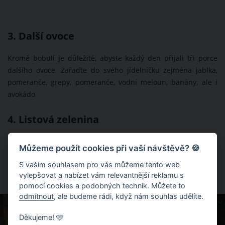
3. Další ovoce
Kromě bobulí je důležité, abyste každý den přijali tři porce
dalšího ovoce. Zařaďte do svého jídelníčku zejména jablka,
pomeranče, grepy, pomeranče, vodní meloun, banány, ale i
avokádo.
4. Listová zelenina
Podle Michaela Gregera byste měli denně konzumovat také
Můžeme použít cookies při vaší návštěvě? 🍪
listovou zeleninu. Zaměřte se zejména na zelí, kapustu,
S vaším souhlasem pro vás můžeme tento web
rukolu, salát nebo špenát. Vhodné jsou pro vás dvě porce
vylepšovat a nabízet vám relevantnější reklamu s
denně.
pomocí cookies a podobných technik. Můžete to
odmítnout
, ale budeme rádi, když nám souhlas udělíte.
ZDROJ: SHUTTERSTOCK.COM
Děkujeme! 🩷