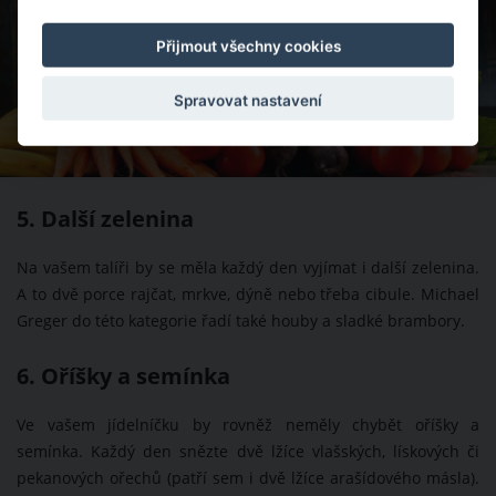
Přijmout všechny cookies
Spravovat nastavení
5. Další zelenina
Na vašem talíři by se měla každý den vyjímat i další zelenina.
A to dvě porce rajčat, mrkve, dýně nebo třeba cibule. Michael
Greger do této kategorie řadí také houby a sladké brambory.
6. Oříšky a semínka
Ve vašem jídelníčku by rovněž neměly chybět oříšky a
semínka. Každý den snězte dvě lžíce vlašských, lískových či
pekanových ořechů (patří sem i dvě lžíce arašídového másla).