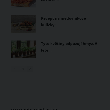
Recept na medovníkové
kuličky:…
Tyto květiny odpuzují hmyz. V
létě…
1
/ 3
O MAGAZÍNU JENŽENY.CZ