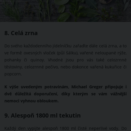
8. Celá zrna
Do svého každodenního jídelníčku zařaďte dále celá zrna, a to
ve formě ovesných vloček (půl šálku), vařené neloupané rýže,
pohanky či quinoy. Vhodné jsou pro vás také celozrnné
těstoviny, celozrnné pečivo, nebo dokonce vařená kukuřice či
popcorn.
K výše uvedeným potravinám, Michael Greger připojuje i
dvě důležitá doporučení, díky kterým se vám vážnější
nemoci vyhnou obloukem.
9. Alespoň 1800 ml tekutin
Každý den vypijte alespoň 1800 ml čisté neperlivé vody. Do