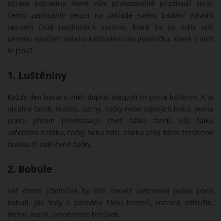
zdravé potraviny, které vám prokazatelně prodlouží život.
Tento zapřisáhlý vegan na základě svého bádání vytvořil
seznam čistě rostlinných surovin, které by se měly stát
pevnou součástí vašeho každodenního jídelníčku. Které z nich
to jsou?
1. Luštěniny
Každý den byste si měli dopřát alespoň tři porce luštěnin. A to
ideálně fazolí, hrášku, cizrny, čočky nebo sójových bobů. Jedna
porce přitom představuje čtvrt šálku fazolí, půl šálku
vařeného hrášku, čočky nebo tofu, anebo plný šálek čerstvého
hrášku či naklíčené čočky.
2. Bobule
Váš denní jídelníček by měl rovněž zahrnovat jednu porci
bobulí. Jde tedy o polovinu šálku hroznů, rozinek, ostružin,
třešní, malin, jahod nebo borůvek.