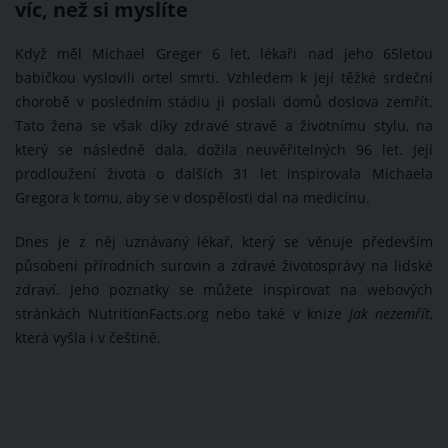
víc, než si myslíte
Když měl Michael Greger 6 let, lékaři nad jeho 65letou
babičkou vyslovili ortel smrti. Vzhledem k její těžké srdeční
chorobě v posledním stádiu ji poslali domů doslova zemřít.
Tato žena se však díky zdravé stravě a životnímu stylu, na
který se následně dala, dožila neuvěřitelných 96 let. Její
prodloužení života o dalších 31 let inspirovala Michaela
Gregora k tomu, aby se v dospělosti dal na medicínu.
Dnes je z něj uznávaný lékař, který se věnuje především
působení přírodních surovin a zdravé životosprávy na lidské
zdraví. Jeho poznatky se můžete inspirovat na webových
stránkách NutritionFacts.org nebo také v knize
Jak
nezemřít
,
která vyšla i v češtině.