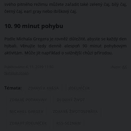
svého pitného režimu můžete zařadit také zelený čaj, bílý čaj,
černý čaj, earl gray nebo ibiškový čaj.
10. 90 minut pohybu
Podle Michala Gregera je rovněž důležité, abyste se každý den
hýbali. Věnujte tedy denně alespoň 90 minut pohybovým
aktivitám. Může jít například o svižnější chůzi přírodou.
Publikováno: 4. 11. 2019 11:50
Autor:
AK
Nahlásit obsah
Témata:
ZDRAVÍ A KRÁSA
JÍDELNÍČEK
ZDRAVÉ POTRAVINY
DLOUHÝ ŽIVOT
MICHAEL GREGER
ZDRAVÁ ŽIVOTOSPRÁVA
ZDRAVÝ JÍDELNÍČEK
RSS-SEZNAM