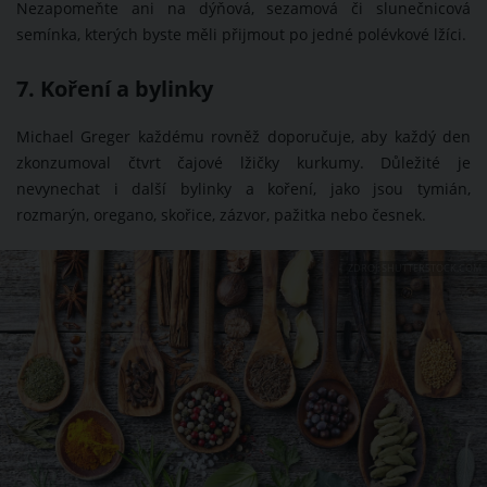
Nezapomeňte ani na dýňová, sezamová či slunečnicová
semínka, kterých byste měli přijmout po jedné polévkové lžíci.
7. Koření a bylinky
Michael Greger každému rovněž doporučuje, aby každý den
zkonzumoval čtvrt čajové lžičky kurkumy. Důležité je
nevynechat i další bylinky a koření, jako jsou tymián,
rozmarýn, oregano, skořice, zázvor, pažitka nebo česnek.
ZDROJ: SHUTTERSTOCK.COM