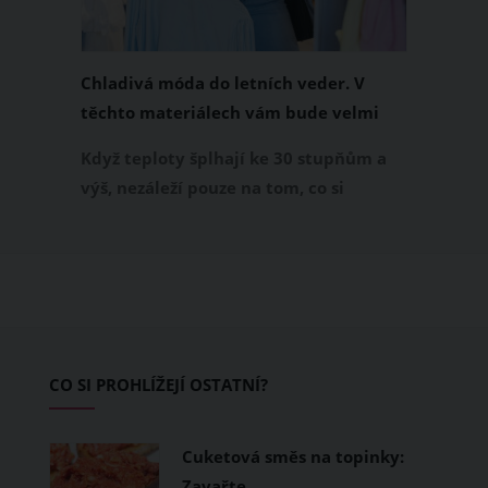
Chladivá móda do letních veder. V
těchto materiálech vám bude velmi
příjemně
Když teploty šplhají ke 30 stupňům a
výš, nezáleží pouze na tom, co si
obléknete, ale také z čeho je oblečení
ušité. Některé materiály totiž zadržují
teplo a pot, jiné naopak nechají
pokožku dýchat a pomohou vám
zvládnout i opravdu horké dny.
Základem letního šatníku by proto
CO SI PROHLÍŽEJÍ OSTATNÍ?
měly být přírodní nebo funkční
prodyšné tkaniny a volnější střihy.
Cuketová směs na topinky:
Zavařte…