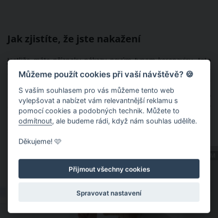
Jak zjistíte, že jste nakažení
Jestliže máte příznaky nákazy novým typem koronaviru, toto
závažné onemocnění vám potvrdí, či vyloučí pouze speciální
Můžeme použít cookies při vaší návštěvě? 🍪
laboratorní test na přítomnost viru SARS-COv-2. Při podezření
S vaším souhlasem pro vás můžeme tento web
na nákazu koronaviru nejprve telefonicky kontaktujte svého
vylepšovat a nabízet vám relevantnější reklamu s
ošetřujícího lékaře nebo nejbližší nemocnici – zdravotnický
pomocí cookies a podobných technik. Můžete to
personál vám navrhne nejlepší možný postup, kterým byste
odmítnout
, ale budeme rádi, když nám souhlas udělíte.
se měli řídit.
Děkujeme! 🩷
ZDROJ: SHUTTERSTOCK.COM
Přijmout všechny cookies
Spravovat nastavení