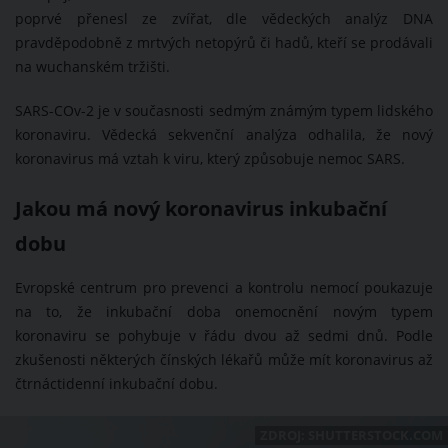
poprvé přenesl ze zvířat, dle vědeckých analýz DNA
pravděpodobně z mrtvých netopýrů či hadů, kteří se prodávali
na wuchanském tržišti.
SARS-COv-2 je v současnosti sedmým známým typem lidského
koronaviru. Vědecká sekvenční analýza odhalila, že nový
koronavirus má vztah k viru, který způsobuje nemoc SARS.
Jakou má nový koronavirus inkubační
dobu
Evropské centrum pro prevenci a kontrolu nemocí poukazuje
na to, že inkubační doba onemocnění novým typem
koronaviru se pohybuje v řádu dvou až sedmi dnů. Podle
zkušenosti některých čínských lékařů může mít koronavirus až
čtrnáctidenní inkubační dobu.
ZDROJ: SHUTTERSTOCK.COM