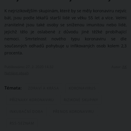
K nejrizikovějším skupinám, které by se měly koronaviru nejvíc
bát, jsou podle lékařů starší lidé ve věku 55 let a více. Velmi
zranitelné jsou také osoby se sníženou imunitou nebo lidé,
jejichž tělo je oslabené z důvodu jiné těžké probíhající
nemoci. Smrtelnost nového typu koronaviru se dle
současných odhadů pohybuje u infikovaných osob kolem 2,3
procenta.
Publikováno: 27. 2. 2020 14:32
Autor:
AK
Nahlásit obsah
Témata:
ZDRAVÍ A KRÁSA
KORONAVIRUS
PŘÍZNAKY KORONAVIRU
RIZIKOVÉ SKUPINY
INKUBAČNÍ DOBA
PŘENOS KORONAVIRU
RSS-SEZNAM