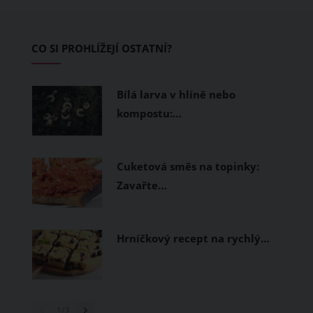
zvládnout i opravdu horké dny.
Základem letního šatníku by proto
CO SI PROHLÍŽEJÍ OSTATNÍ?
měly být přírodní nebo funkční
prodyšné tkaniny a volnější střihy.
Bílá larva v hlíně nebo
kompostu:…
Cuketová směs na topinky:
Zavařte…
Hrníčkový recept na rychlý…
1
/ 3