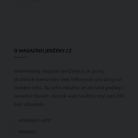
O MAGAZÍNU JENŽENY.CZ
Internetový magazín JenŽeny.cz je první,
skutečně komunitní web influencer pro ženy na
českém trhu. Na jeho obsahu se aktivně podílejí i
samotní čtenáři. Denně web navštíví více než 200
tisíc uživatelů.
PODMÍNKY UŽITÍ
PRESSKIT