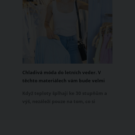
Chladivá móda do letních veder. V
těchto materiálech vám bude velmi
příjemně
Když teploty šplhají ke 30 stupňům a
výš, nezáleží pouze na tom, co si
obléknete, ale také z čeho je oblečení
ušité. Některé materiály totiž zadržují
teplo a pot, jiné naopak nechají
pokožku dýchat a pomohou vám