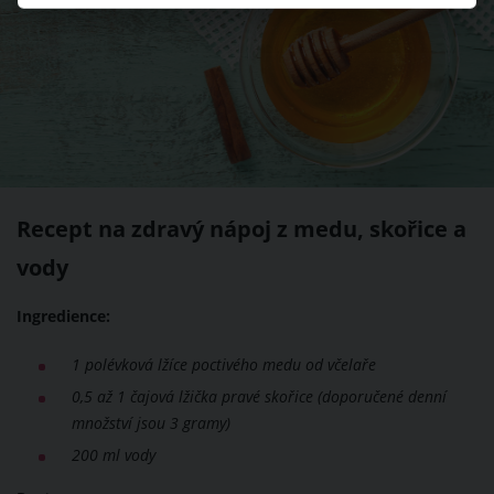
Recept na zdravý nápoj z medu, skořice a
vody
Ingredience:
1 polévková lžíce poctivého medu od včelaře
0,5 až 1 čajová lžička pravé skořice (doporučené denní
množství jsou 3 gramy)
200 ml vody