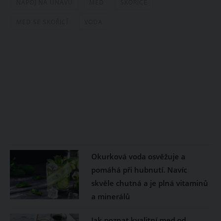
NÁPOJ NA ÚNAVU
MED
SKOŘICE
MED SE SKOŘICÍ
VODA
Okurková voda osvěžuje a
pomáhá při hubnutí. Navíc
skvěle chutná a je plná vitaminů
a minerálů
Jak poznat kvalitní med od