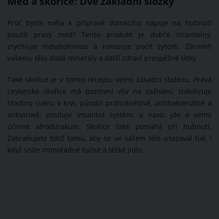
Med a skořice: Dvě základní složky
Proč byste měla k přípravě domácího nápoje na hubnutí
použít pravý med? Tento produkt je dobře stravitelný,
zrychluje metabolismus a navozuje pocit sytosti. Zároveň
vašemu tělu dodá minerály a další zdraví prospěšné látky.
Také skořice je v tomto receptu velmi zásadní složkou. Pravá
ceylonská skořice má pozitivní vliv na zažívání, stabilizuje
hladinu cukru v krvi, působí protizánětlivě, antibakteriálně a
antivirově, posiluje imunitní systém, a navíc jde o velmi
účinné afrodiziakum. Skořice také pomáhá při hubnutí.
Zabraňujete totiž tomu, aby se ve vašem těle usazoval tuk, i
když sníte mimořádně tučné a těžké jídlo.