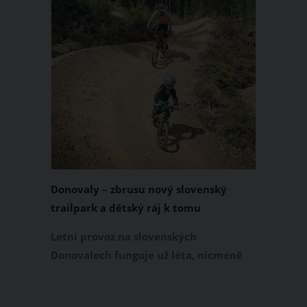
Donovaly – zbrusu nový slovenský
trailpark a dětský ráj k tomu
Letní provoz na slovenských
Donovalech funguje už léta, nicméně
dosud cílil především na pěší a rodiny s
dětmi. Letos nově se Donovaly zapisují