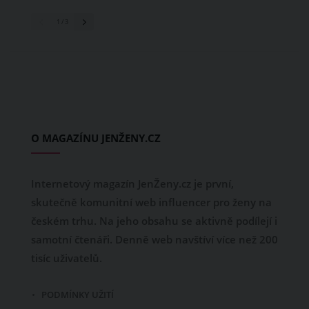
1
/ 3
O MAGAZÍNU JENŽENY.CZ
Internetový magazín JenŽeny.cz je první,
skutečně komunitní web influencer pro ženy na
českém trhu. Na jeho obsahu se aktivně podílejí i
samotní čtenáři. Denně web navštíví více než 200
tisíc uživatelů.
PODMÍNKY UŽITÍ