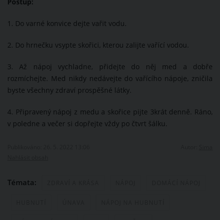
Postup:
1. Do varné konvice dejte vařit vodu.
2. Do hrnečku vsypte skořici, kterou zalijte vařící vodou.
3. Až nápoj vychladne, přidejte do něj med a dobře
rozmíchejte. Med nikdy nedávejte do vařícího nápoje, zničila
byste všechny zdraví prospěšné látky.
4. Připravený nápoj z medu a skořice pijte 3krát denně. Ráno,
v poledne a večer si dopřejte vždy po čtvrt šálku.
Publikováno: 26. 5. 2022 13:06
Autor:
Sima
Nahlásit obsah
Témata:
ZDRAVÍ A KRÁSA
NÁPOJ
DOMÁCÍ NÁPOJ
HUBNUTÍ
ÚNAVA
NÁPOJ NA HUBNUTÍ