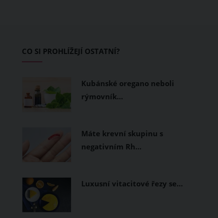
také na dovolenkové seznamy bikerů,
protože tu vznikl zbrusu nový trailpark,
který svými flowtraily zaujme i
začínající jezdce.
CO SI PROHLÍŽEJÍ OSTATNÍ?
Kubánské oregano neboli
rýmovník…
Máte krevní skupinu s
negativním Rh…
Luxusní vitacitové řezy se…