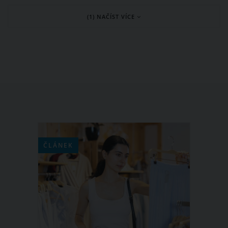
tak je? Co za tím stojí?
(1) NAČÍST VÍCE
ČLÁNEK