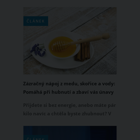
ilustrovala mladá a kreativní
umělkyně Hanka Zábranská. Za e-
shopem s tričky stojí celý náš tým
ČLÁNEK
online magazínu JenŽeny. Pokud tedy
chcete někomu udělat radost
originálním dárkem pod stromečkem,
račte do našeho e-shopu směle
nahlédnout!
Zázračný nápoj z medu, skořice a vody:
Pomáhá při hubnutí a zbaví vás únavy
Přijdete si bez energie, anebo máte pár
kilo navíc a chtěla byste zhubnout? V
tom případě si namíchejte přímo
magický nápoj z medu, skořice a vody.
Tento lektvar vám pomůže nejen při
ČLÁNEK