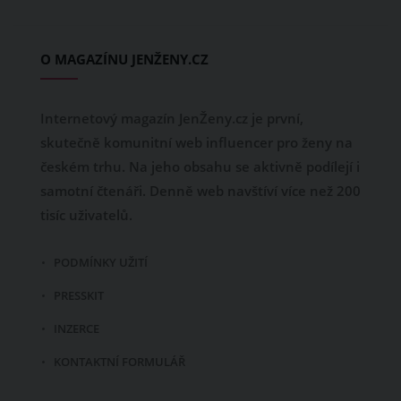
O MAGAZÍNU JENŽENY.CZ
Internetový magazín JenŽeny.cz je první,
skutečně komunitní web influencer pro ženy na
českém trhu. Na jeho obsahu se aktivně podílejí i
samotní čtenáři. Denně web navštíví více než 200
tisíc uživatelů.
PODMÍNKY UŽITÍ
PRESSKIT
INZERCE
KONTAKTNÍ FORMULÁŘ