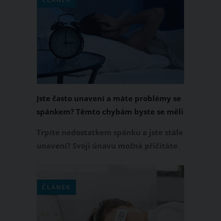
hubnutí. Je to životabudič, který vás
zbaví únavy. Kombinace medu, skořice
a vody navíc působí afrodiziakálně,
takže vás povzbudí i v intimní oblasti.
Jste často unavení a máte problémy se
spánkem? Těmto chybám byste se měli
vyvarovat
Trpíte nedostatkem spánku a jste stále
unavení? Svoji únavu možná přičítáte
stresu a každodenní rutině. Napadlo
vás ale někdy, že hlavní příčina je
úplně někde jinde? Řekneme vám,
ČLÁNEK
čeho se vyvarovat, abyste spali
vydatným spánkem a po ránu se cítili