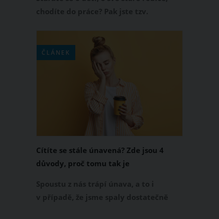
chodíte do práce? Pak jste tzv.
sendvičovou generací. Jste zavaleni
starostmi a povinnostmi a často
netušíte, kam dřív skočit. Jak to
ČLÁNEK
všechno zvládnout?
Cítíte se stále únavená? Zde jsou 4
důvody, proč tomu tak je
Spoustu z nás trápí únava, a to i
v případě, že jsme spaly dostatečně
dlouho a v noci se nebudily. Proč tomu