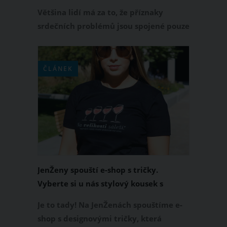
srdcem
Většina lidí má za to, že příznaky
srdečních problémů jsou spojené pouze
se silným pícháním u srdce. To sice
může signalizovat potíže, ale vedle
toho si je třeba všímat i dalších
ČLÁNEK
znamení, která se jeví zpočátku
naprosto nenápadně.
JenŽeny spouští e-shop s tričky.
Vyberte si u nás stylový kousek s
potiskem
Je to tady! Na JenŽenách spouštíme e-
shop s designovými tričky, která