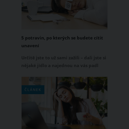
čiperní jako rybičky.
5 potravin, po kterých se budete cítit
unavení
Určitě jste to už sami zažili – dali jste si
nějaké jídlo a najednou na vás padl
neuvěřitelný pocit únavy. Svůj podíl na
tom může mít nejen těžký den v práci
či víkendové hýření, ale i konkrétní
ČLÁNEK
potraviny. Které to jsou?