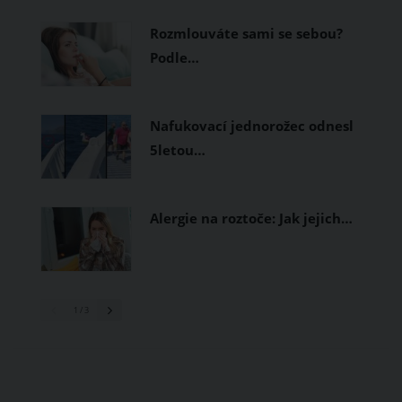
prodyšné tkaniny a volnější střihy.
Rozmlouváte sami se sebou?
Podle…
Nafukovací jednorožec odnesl
5letou…
Alergie na roztoče: Jak jejich…
1
/ 3