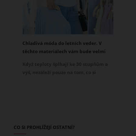
Chladivá móda do letních veder. V
těchto materiálech vám bude velmi
příjemně
Když teploty šplhají ke 30 stupňům a
výš, nezáleží pouze na tom, co si
obléknete, ale také z čeho je oblečení
ušité. Některé materiály totiž zadržují
teplo a pot, jiné naopak nechají
pokožku dýchat a pomohou vám
zvládnout i opravdu horké dny.
Základem letního šatníku by proto
CO SI PROHLÍŽEJÍ OSTATNÍ?
měly být přírodní nebo funkční