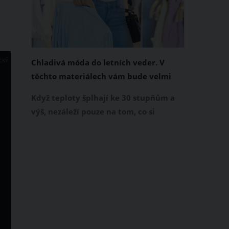
CKÝ
Chladivá móda do letních veder. V
těchto materiálech vám bude velmi
příjemně
Když teploty šplhají ke 30 stupňům a
výš, nezáleží pouze na tom, co si
obléknete, ale také z čeho je oblečení
ušité. Některé materiály totiž zadržují
teplo a pot, jiné naopak nechají
pokožku dýchat a pomohou vám
zvládnout i opravdu horké dny.
Základem letního šatníku by proto
měly být přírodní nebo funkční
prodyšné tkaniny a volnější střihy.