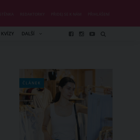
STĚNKA
REDAKTORKY
PŘIDEJ SE K NÁM
PŘIHLÁŠENÍ
KVÍZY
DALŠÍ
ČLÁNEK