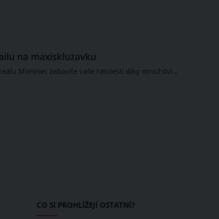
railu na maxiskluzavku
eálu Monínec zabavíte vaše ratolesti díky množství…
CO SI PROHLÍŽEJÍ OSTATNÍ?