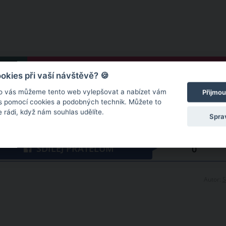
DALŠÍ
kies při vaší návštěvě? 🍪
o vás můžeme tento web vylepšovat a nabízet vám
Přijmou
 s pomocí cookies a podobných technik. Můžete to
 rádi, když nám souhlas udělíte.
Spra
SDÍLEJ PŘÁTELŮM
0
Autor:
S