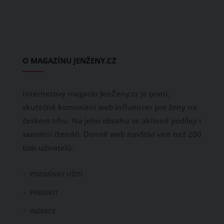
O MAGAZÍNU JENŽENY.CZ
Internetový magazín JenŽeny.cz je první,
skutečně komunitní web influencer pro ženy na
českém trhu. Na jeho obsahu se aktivně podílejí i
samotní čtenáři. Denně web navštíví více než 200
tisíc uživatelů.
PODMÍNKY UŽITÍ
PRESSKIT
INZERCE