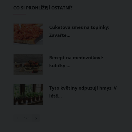
Základem letního šatníku by proto
CO SI PROHLÍŽEJÍ OSTATNÍ?
měly být přírodní nebo funkční
prodyšné tkaniny a volnější střihy.
Cuketová směs na topinky:
Zavařte…
Recept na medovníkové
kuličky:…
Tyto květiny odpuzují hmyz. V
létě…
1
/ 3