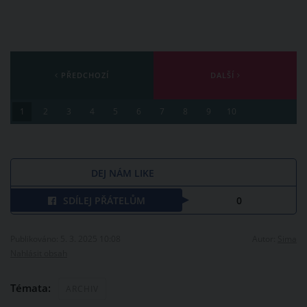
PŘEDCHOZÍ
DALŠÍ
1
2
3
4
5
6
7
8
9
10
DEJ NÁM LIKE
SDÍLEJ PŘÁTELŮM
0
Publikováno: 5. 3. 2025 10:08
Autor:
Sima
Nahlásit obsah
Témata:
ARCHIV