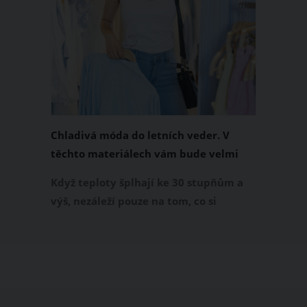
Chladivá móda do letních veder. V
těchto materiálech vám bude velmi
příjemně
Když teploty šplhají ke 30 stupňům a
výš, nezáleží pouze na tom, co si
obléknete, ale také z čeho je oblečení
ušité. Některé materiály totiž zadržují
teplo a pot, jiné naopak nechají
pokožku dýchat a pomohou vám
zvládnout i opravdu horké dny.