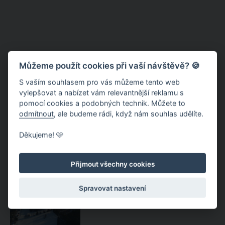
Můžeme použít cookies při vaší návštěvě? 🍪
S vaším souhlasem pro vás můžeme tento web
vylepšovat a nabízet vám relevantnější reklamu s
pomocí cookies a podobných technik. Můžete to
odmítnout
, ale budeme rádi, když nám souhlas udělíte.
Přemyslov – lyžařský klid v srdci
Děkujeme! 🩷
Jeseníků
Přijmout všechny cookies
Přemyslov – jesenická pohoda a
Spravovat nastavení
domácí kuchyně pod svahem