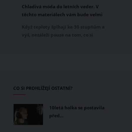
Chladivá móda do letních veder. V
těchto materiálech vám bude velmi
příjemně
Když teploty šplhají ke 30 stupňům a
výš, nezáleží pouze na tom, co si
obléknete, ale také z čeho je oblečení
ušité. Některé materiály totiž zadržují
teplo a pot, jiné naopak nechají
pokožku dýchat a pomohou vám
zvládnout i opravdu horké dny.
Základem letního šatníku by proto
CO SI PROHLÍŽEJÍ OSTATNÍ?
měly být přírodní nebo funkční
prodyšné tkaniny a volnější střihy.
10letá holka se postavila
před…