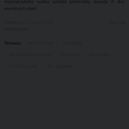
mezinárodního svátku pořádá přednášky, besedy či dny
otevřených dveří.
Publikováno: 21. 4. 2020 12:00
Autor:
AK
Nahlásit obsah
Témata:
ART/KULTURA
DEN ZEMĚ
MEZINÁRODNÍ SVÁTEK
EKOLOGIE
RECYKLACE
PLANETA ZEMĚ
RSS-SEZNAM