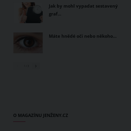
Jak by mohl vypadat sestavený
graf…
Máte hnědé oči nebo někoho…
1
/ 3
O MAGAZÍNU JENŽENY.CZ