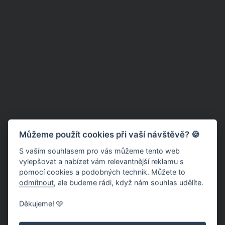
Můžeme použít cookies při vaší návštěvě? 🍪
S vaším souhlasem pro vás můžeme tento web
vylepšovat a nabízet vám relevantnější reklamu s
pomocí cookies a podobných technik. Můžete to
odmítnout
, ale budeme rádi, když nám souhlas udělíte.
Děkujeme! 🩷