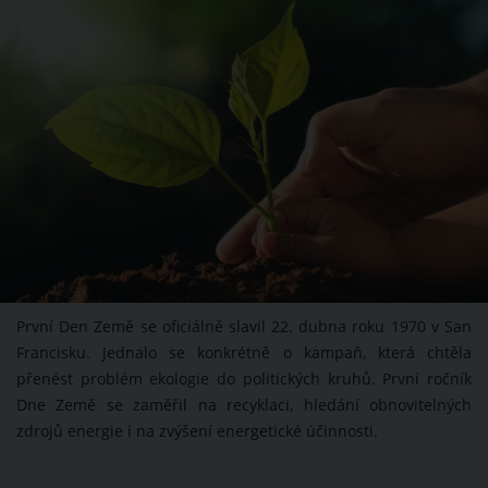
První Den Země se oficiálně slavil 22. dubna roku 1970 v San
Francisku. Jednalo se konkrétně o kampaň, která chtěla
přenést problém ekologie do politických kruhů. První ročník
Dne Země se zaměřil na recyklaci, hledání obnovitelných
zdrojů energie i na zvýšení energetické účinnosti.