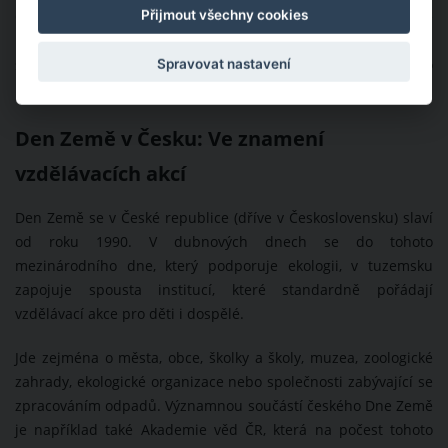
Přijmout všechny cookies
O rok později, tedy v roce 1971, se k oslavám Dne Země
připojilo také OSN. V roce 1990 se Den Země stal uznávaným
Spravovat nastavení
svátkem po celém světě. Proto od té doby mluvíme o
Mezinárodním dnu Země.
Den Země v Česku: Ve znamení
vzdělávacích akcí
Den Země se v České republice (dříve v Československu) slaví
od roku 1990. V dubnových dnech se do tohoto
mezinárodního dne, který podporuje ekologii, v tuzemsku
zapojuje spousta institucí, které standardně pořádají
vzdělávací akce pro děti i dospělé.
Jde zejména o města, obce, školky a školy, muzea, zoologické
zahrady, ekologické organizace nebo společnosti zabývající se
zpracováním odpadů. Významnou součástí českého Dne Země
je například také Akademie věd ČR, která na počest tohoto