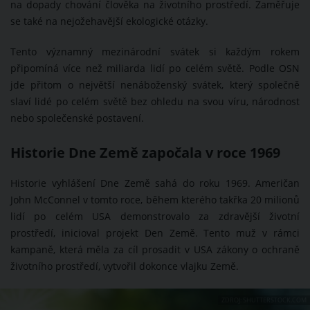
na dopady chování člověka na životního prostředí. Zaměřuje
se také na nejožehavější ekologické otázky.
Tento významný mezinárodní svátek si každým rokem
připomíná více než miliarda lidí po celém světě. Podle OSN
jde přitom o největší nenáboženský svátek, který společně
slaví lidé po celém světě bez ohledu na svou víru, národnost
nebo společenské postavení.
Historie Dne Země započala v roce 1969
Historie vyhlášení Dne Země sahá do roku 1969. Američan
John McConnel v tomto roce, během kterého takřka 20 milionů
lidí po celém USA demonstrovalo za zdravější životní
prostředí, inicioval projekt Den Země. Tento muž v rámci
kampaně, která měla za cíl prosadit v USA zákony o ochraně
životního prostředí, vytvořil dokonce vlajku Země.
ZDROJ: SHUTTERSTOCK.COM