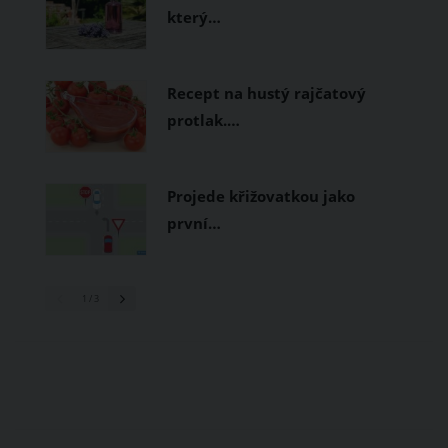
který…
Recept na hustý rajčatový
protlak.…
Projede křižovatkou jako
první…
1
/ 3