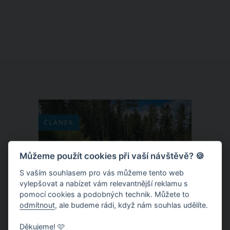
ověřené postupy. Jedním z triků našich
babiček je také aplikace plátků cibule
na chodidlech, které na noc zafixujete
teplou bavlněnou ponožkou. Tato
babská rada slibuje zmírnění rýmy a
nachlazení, uvolnění hlenů či snížení
zvýšené teploty.
ČLÁNEK
Můžeme použít cookies při vaší návštěvě? 🍪
S vaším souhlasem pro vás můžeme tento web
vylepšovat a nabízet vám relevantnější reklamu s
pomocí cookies a podobných technik. Můžete to
odmítnout
, ale budeme rádi, když nám souhlas udělíte.
Děkujeme! 🩷