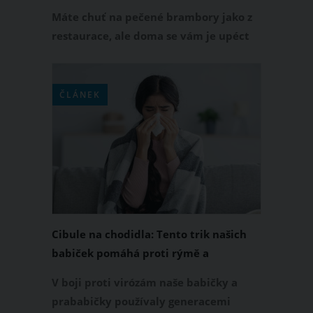
Máte chuť na pečené brambory jako z
restaurace, ale doma se vám je upéct
nedaří? Nezoufejte a vyzkoušejte tento
jednoduchý recept, který v sobě
ukrývá tajný trik našich babiček.
ČLÁNEK
Cibule na chodidla: Tento trik našich
babiček pomáhá proti rýmě a
nachlazení
V boji proti virózám naše babičky a
prababičky používaly generacemi