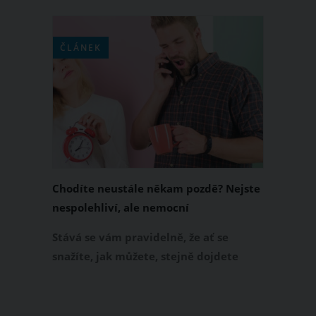
Brendan Fraser v roli Ricka a herečka
Rachel Weisz jako krásná knihovnice
Evelyn se samozřejmě změnili. Jak? To
ČLÁNEK
vám ukážeme v dnešním článku.
Chodíte neustále někam pozdě? Nejste
nespolehliví, ale nemocní
Stává se vám pravidelně, že ať se
snažíte, jak můžete, stejně dojdete
vždy pozdě - na kafe s kamarádkou, na
kontrolu k zubaři, na oběd k tchýni?
Pokud ano, tak tento článek je přesně