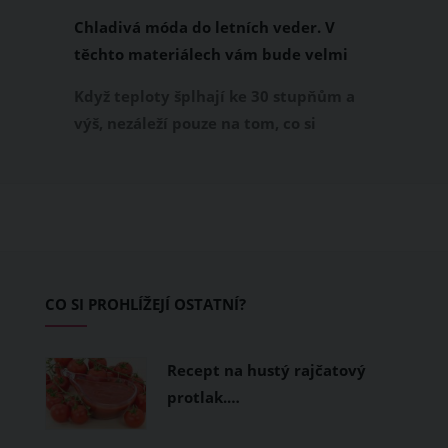
Chladivá móda do letních veder. V
těchto materiálech vám bude velmi
příjemně
Když teploty šplhají ke 30 stupňům a
výš, nezáleží pouze na tom, co si
obléknete, ale také z čeho je oblečení
ušité. Některé materiály totiž zadržují
teplo a pot, jiné naopak nechají
pokožku dýchat a pomohou vám
zvládnout i opravdu horké dny.
Základem letního šatníku by proto
CO SI PROHLÍŽEJÍ OSTATNÍ?
měly být přírodní nebo funkční
prodyšné tkaniny a volnější střihy.
Recept na hustý rajčatový
protlak.…