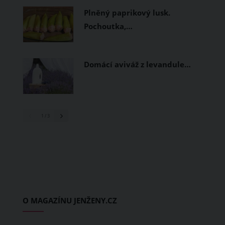
Plněný paprikový lusk.
Pochoutka,…
Domácí aviváž z levandule…
1
/ 3
O MAGAZÍNU JENŽENY.CZ