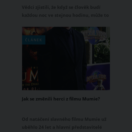
Vědci zjistili, že když se člověk budí
každou noc ve stejnou hodinu, může to
mít vážný důvod. Tělo tímto způsobem
upozorňuje na zdravotní problém,
který je třeba ihned řešit a nic
ČLÁNEK
nepodceňovat. Má to na svědomí
nerovnováha proudění energie v těle,
která tak signalizuje nemoc.
Jak se změnili herci z filmu Mumie?
Od natáčení slavného filmu Mumie už
uběhlo 24 let a hlavní představitelé