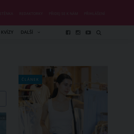
STĚNKA
REDAKTORKY
PŘIDEJ SE K NÁM
PŘIHLÁŠENÍ
KVÍZY
DALŠÍ
ČLÁNEK
OCK