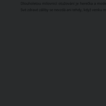
Dlouholetou milovnicí otužování je herečka a moder
Své zdravé záliby se nevzdá ani tehdy, když venku mr