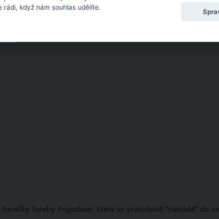
 rádi, když nám souhlas udělíte.
Spra
 herečky Sandry Pogodové, která se pravidelně “nakládá” do ve