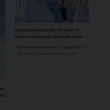
Chladivá móda do letních veder. V
těchto materiálech vám bude velmi
příjemně
Když teploty šplhají ke 30 stupňům a
výš, nezáleží pouze na tom, co si
obléknete, ale také z čeho je oblečení
ušité. Některé materiály totiž zadržují
teplo a pot, jiné naopak nechají
pokožku dýchat a pomohou vám
zvládnout i opravdu horké dny.
dě.
Základem letního šatníku by proto
ává
měly být přírodní nebo funkční
prodyšné tkaniny a volnější střihy.