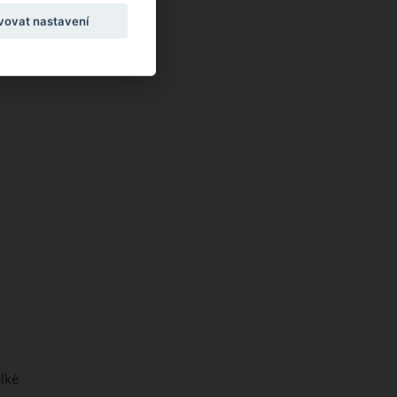
vovat nastavení
lké