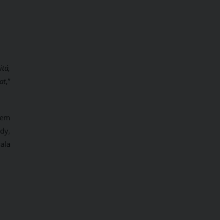
itá,
at
,”
mem
dy,
ala