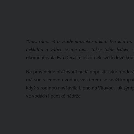
“D
nes ráno. -4 a všude jinovatka a klid. Ten klid na
neklidná a vůbec je mě moc. Takže tohle ledové zkl
okomentovala Eva Decastelo snímek své ledové koupe
Na pravidelné otužování nedá dopustit také mode
má sud s ledovou vodou, ve kterém se snaží koupat 
když s rodinou navštívila Lipno na Vltavou. Jak sy
ve vodách lipenské nádrže.