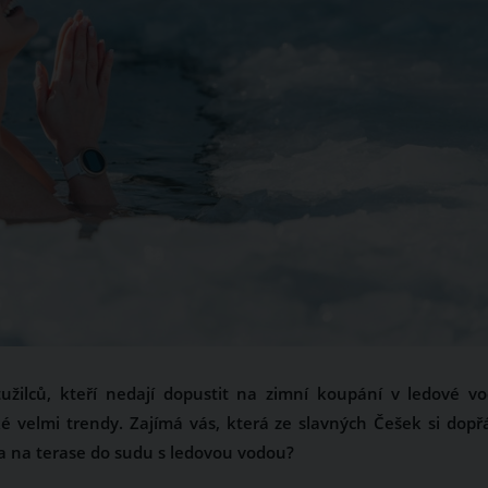
užilců, kteří nedají dopustit na zimní koupání v ledové vo
ké velmi trendy. Zajímá vás, která ze slavných Češek si dopř
ma na terase do sudu s ledovou vodou?