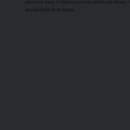
plechové vany s ledovou vodou venku na terase. Ve
dopřává třikrát do týdne.