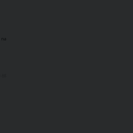
 na
:
AK