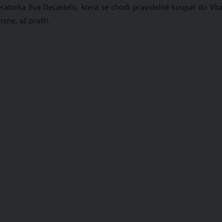
átorka Eva Decastelo, která se chodí pravidelně koupat do Vlta
zne, až praští.