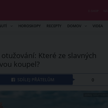
E-SHOP
NÁ
NUTÍ
HOROSKOPY
RECEPTY
DOMOV
VIDEA
 otužování: Které ze slavných
ovou koupel?
SDÍLEJ PŘÁTELŮM
0
ZDROJ: SHUTTERST