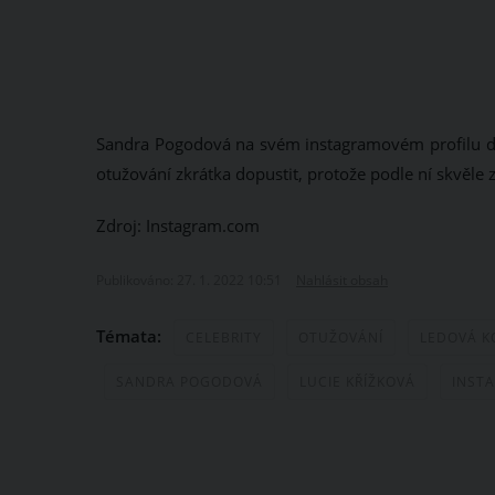
Sandra Pogodová na svém instagramovém profilu do
otužování zkrátka dopustit, protože podle ní skvěle
Zdroj: Instagram.com
Publikováno: 27. 1. 2022 10:51
Nahlásit obsah
Témata:
CELEBRITY
OTUŽOVÁNÍ
LEDOVÁ K
SANDRA POGODOVÁ
LUCIE KŘÍŽKOVÁ
INST