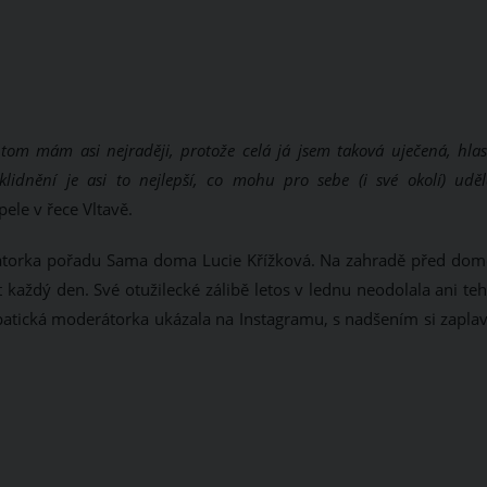
 tom mám asi nejraději, protože celá já jsem taková uječená, hlas
idnění je asi to nejlepší, co mohu pro sebe (i své okolí) uděl
le v řece Vltavě.
rátorka pořadu Sama doma Lucie Křížková. Na zahradě před do
každý den. Své otužilecké zálibě letos v lednu neodolala ani teh
mpatická moderátorka ukázala na Instagramu, s nadšením si zaplav