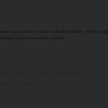
poručuje otužování v ledové vodě také ostatním. Herečka nedá
 zlepšuje fungování imunitního systému.
Autor
OUPEL
LIPNO
VLTAVA
EVA DECASTELO
AGRAM
RSS-SEZNAM