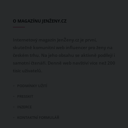
O MAGAZÍNU JENŽENY.CZ
Internetový magazín JenŽeny.cz je první,
skutečně komunitní web influencer pro ženy na
českém trhu. Na jeho obsahu se aktivně podílejí i
samotní čtenáři. Denně web navštíví více než 200
tisíc uživatelů.
PODMÍNKY UŽITÍ
PRESSKIT
INZERCE
KONTAKTNÍ FORMULÁŘ