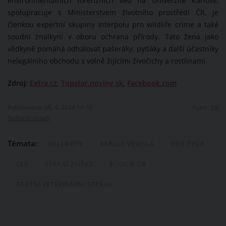
environmentálních forenzních věd na Univerzitě Karlově,
spolupracuje s Ministerstvem životního prostředí ČR, je
členkou expertní skupiny Interpolu pro wildlife crime a také
soudní znalkyní v oboru ochrana přírody. Tato žena jako
vědkyně pomáhá odhalovat pašeráky, pytláky a další účastníky
nelegálního obchodu s volně žijícími živočichy a rostlinami.
Zdroj:
Extra.cz
,
Topstar.noviny.sk
,
Facebook.com
Publikováno: 26. 4. 2024 14:16
Autor:
AK
Nahlásit obsah
Témata:
CELEBRITY
KARLOS VÉMOLA
BÍLÝ TYGR
LEV
TÝRÁNÍ ZVÍŘAT
POLICIE ČR
STÁTNÍ VETERINÁRNÍ SPRÁVA