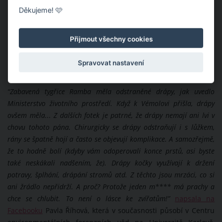
Děkujeme! 🩷
Přijmout všechny cookies
Spravovat nastavení
“
Zabavená tygřice Ramba měla odstraněné drápy, jak uvedlo
Ministerstvo životního prostředí. Když k Vémolovi přišla, drápy
ovšem měla... Z dalších fotek je patrné, že drápy nemají ani lvi v
chovu tohoto pána. Chirurgicky se drápy odstraňují i s lůžkem,
rány se špatně hojí a často se objevují komplikace. A samozřejmě,
že to hodně bolí (kdyby vám odoperovali konce prstů, asi byste
také neskákali nadšením, že). Drápy kočky využívají k držení
potravy, šplhání, drápání stromů atd. Z těchto jsou mrzáci, co si
ani žrádlo nepřidrží. A proč? Protože jeden m**** má prachy a
chce se chlubit. To není o lásce ke zvířatům!”
napsala na
Facebooku
Pavla Říhová, která v současnosti působí v Centru