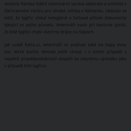
Antonie Ramba Státní veterinární správa odebrala a umístila v
Záchranném centru pro divoká zvířata v Německu. Ukázalo se
totiž, že tygřici získal nelegálně a falšoval přitom dokumenty
týkající se jejího původu. Veterináři navíc při kontrole zjistili,
že bílé tygřici chybí všechny drápy na tlapách.
Jak uvádí Extra.cz, veterináři se podívali také na tlapy dvou
lvic, které Karlos Vémola ještě chová. I v tomto případě s
největší pravděpodobností dospěli ke stejnému výsledku jako
v případě bílé tygřice.