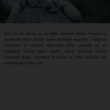
Není to tak dávno, co se MMA zápasník Karlos Vémola na
sociálních sítích chlubil svými zvířecími mazlíčky. I když se
označoval za velkého milovníka zvířat, ukázalo se, že
nelegálně choval bílou tygřici, které dokonce nechal
odstranit drápy. Podobné mrzačení se mělo prokázat při
kontrole jeho dvou lvic.