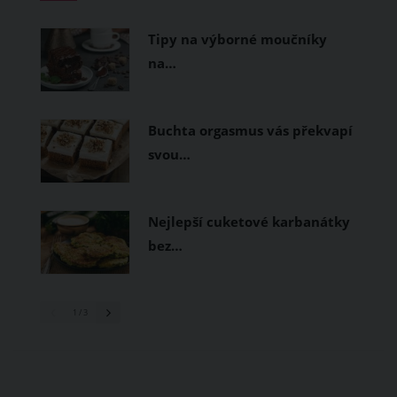
prodyšné tkaniny a volnější střihy.
Tipy na výborné moučníky
na…
Buchta orgasmus vás překvapí
svou…
Nejlepší cuketové karbanátky
bez…
1
/ 3