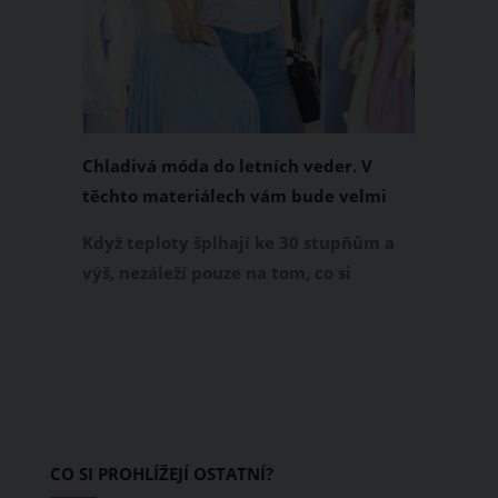
Chladivá móda do letních veder. V
těchto materiálech vám bude velmi
příjemně
Když teploty šplhají ke 30 stupňům a
výš, nezáleží pouze na tom, co si
obléknete, ale také z čeho je oblečení
ušité. Některé materiály totiž zadržují
teplo a pot, jiné naopak nechají
pokožku dýchat a pomohou vám
zvládnout i opravdu horké dny.
Základem letního šatníku by proto
CO SI PROHLÍŽEJÍ OSTATNÍ?
měly být přírodní nebo funkční