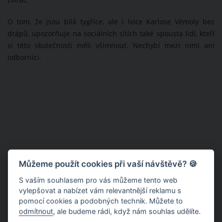
zvířat.
O tom, že jsou bílá tygřice, ale i lvice Karlose Vémoly bez
drápů, upozorňuje na sociálních sítích také spousta lidí, kteří
si této skutečnosti měli všimnout. Nechybí mezi nimi ani
odborníci.
Můžeme použít cookies při vaší návštěvě? 🍪
S vaším souhlasem pro vás můžeme tento web
vylepšovat a nabízet vám relevantnější reklamu s
pomocí cookies a podobných technik. Můžete to
odmítnout
, ale budeme rádi, když nám souhlas udělíte.