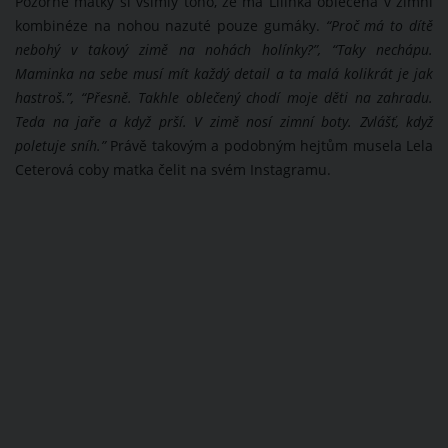
Pozorné matky si všimly toho, že má Lilinka oblečená v zimní
kombinéze na nohou nazuté pouze gumáky.
“Proč má to dítě
nebohý v takový zimě na nohách holínky?”, “Taky nechápu.
Maminka na sebe musí mít každý detail a ta malá kolikrát je jak
hastroš.”, “Přesně. Takhle oblečený chodí moje děti na zahradu.
Teda na jaře a když prší. V zimě nosí zimní boty. Zvlášť, když
poletuje sníh.”
Právě takovým a podobným hejtům musela Lela
Ceterová coby matka čelit na svém Instagramu.