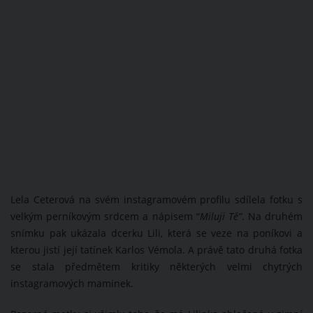
Lela Ceterová na svém instagramovém profilu sdílela fotku s
velkým perníkovým srdcem a nápisem “
Miluji Tě”
. Na druhém
snímku pak ukázala dcerku Lili, která se veze na poníkovi a
kterou jistí její tatínek Karlos Vémola. A právě tato druhá fotka
se stala předmětem kritiky některých velmi chytrých
instagramových maminek.