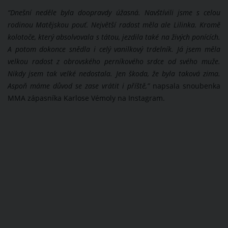
“Dnešní neděle byla doopravdy úžasná. Navštívili jsme s celou
rodinou Matějskou pouť. Největší radost měla ale Lilinka. Kromě
kolotoče, který absolvovala s tátou, jezdila také na živých ponících.
A potom dokonce snědla i celý vanilkový trdelník. Já jsem měla
velkou radost z obrovského perníkového srdce od svého muže.
Nikdy jsem tak velké nedostala. Jen škoda, že byla taková zima.
Aspoň máme důvod se zase vrátit i příště,”
napsala snoubenka
MMA zápasníka Karlose Vémoly na Instagram.