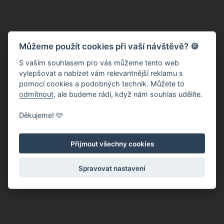
Můžeme použít cookies při vaší návštěvě? 🍪
S vaším souhlasem pro vás můžeme tento web
vylepšovat a nabízet vám relevantnější reklamu s
pomocí cookies a podobných technik. Můžete to
odmítnout
, ale budeme rádi, když nám souhlas udělíte.
Děkujeme! 🩷
Spousta lidí se této slovenské playmate zastalo s tím, že přece
existují zateplené gumáky nebo že Lili může mít v gumácích
Přijmout všechny cookies
hned několik ponožek. Další maminka uvedla, že třeba v
Nizozemsku děti holínky běžně nosí i v zimě a nikdo se nad
Spravovat nastavení
tím nepozastavuje.