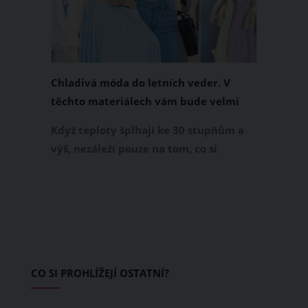
Chladivá móda do letních veder. V
těchto materiálech vám bude velmi
příjemně
Když teploty šplhají ke 30 stupňům a
výš, nezáleží pouze na tom, co si
obléknete, ale také z čeho je oblečení
ušité. Některé materiály totiž zadržují
teplo a pot, jiné naopak nechají
pokožku dýchat a pomohou vám
zvládnout i opravdu horké dny.
Základem letního šatníku by proto
CO SI PROHLÍŽEJÍ OSTATNÍ?
měly být přírodní nebo funkční
prodyšné tkaniny a volnější střihy.