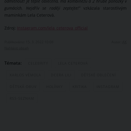
odmítnout! Je teple oblečená, má kombinézu a 2 hrubé ponožky v
gumácích. Nejdřív se raději zeptejte!”
vzkázala starostlivým
maminkám Lela Ceterová.
Zdroj:
Instagram.com/lela_ceterova_official
Publikováno: 15. 3. 2022 10:08
Autor:
AK
Nahlásit obsah
Témata:
CELEBRITY
LELA CETEROVÁ
KARLOS VÉMOLA
DCERA LILI
DĚTSKÉ OBLEČENÍ
DĚTSKÁ OBUV
HOLÍNKY
KRITIKA
INSTAGRAM
RSS-SEZNAM