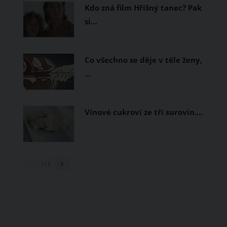
Kdo zná film Hříšný tanec? Pak
si…
Co všechno se děje v těle ženy,
…
Vínové cukroví ze tří surovin.…
1
/ 3