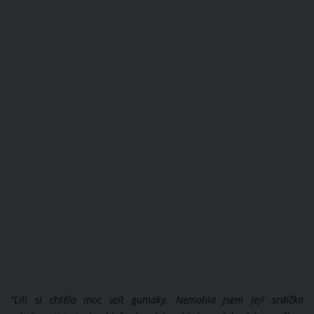
“Lili si chtěla moc vzít gumáky. Nemohla jsem její srdíčko