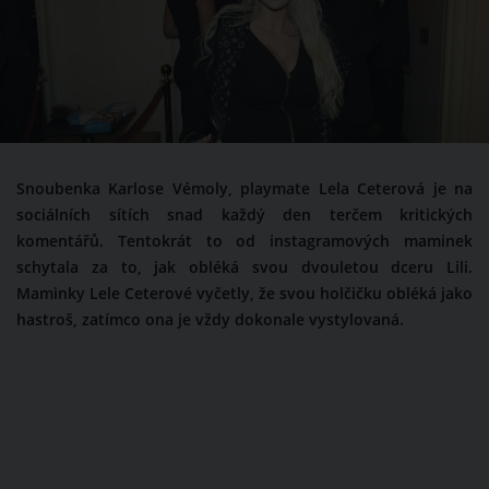
Snoubenka Karlose Vémoly, playmate Lela Ceterová je na
sociálních sítích snad každý den terčem kritických
komentářů. Tentokrát to od instagramových maminek
schytala za to, jak obléká svou dvouletou dceru Lili.
Maminky Lele Ceterové vyčetly, že svou holčičku obléká jako
hastroš, zatímco ona je vždy dokonale vystylovaná.