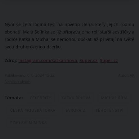
Nyní se celá rodina těší na nového člena, který jejich rodinu
obohatí. Malá Sofinka se již připravuje na roli starší sestřičky a
rodiče Katka a Michal se nemohou dočkat, až přivítají na světě
svou druhorozenou dcerku.
Zdroj:
Instagram.com/katkarihova
,
Super.cz
,
Super.cz
Publikováno: 6. 6. 2024 15:22
Autor:
AK
Nahlásit obsah
Témata:
CELEBRITY
KATKA ŘÍHOVÁ
MICHAL ŘÍHA
ČESKÁ MODERÁTORKA
EVROPA 2
TĚHOTENSTVÍ
POHLAVÍ MIMINKA