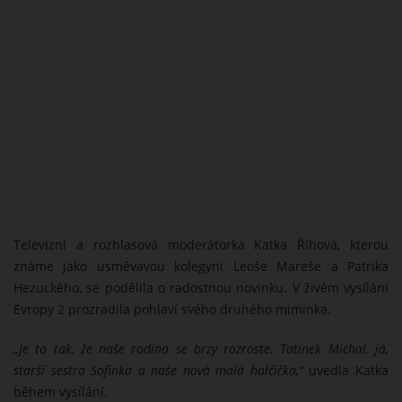
Televizní a rozhlasová moderátorka Katka Říhová, kterou
známe jako usměvavou kolegyni Leoše Mareše a Patrika
Hezuckého, se podělila o radostnou novinku. V živém vysílání
Evropy 2 prozradila pohlaví svého druhého miminka.
„Je to tak, že naše rodina se brzy rozroste. Tatínek Michal, já,
starší sestra Sofinka a naše nová malá holčička,“
uvedla Katka
během vysílání.