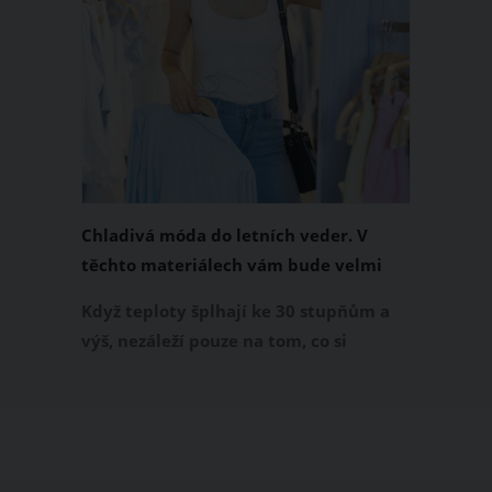
Chladivá móda do letních veder. V
těchto materiálech vám bude velmi
příjemně
Když teploty šplhají ke 30 stupňům a
výš, nezáleží pouze na tom, co si
obléknete, ale také z čeho je oblečení
ušité. Některé materiály totiž zadržují
teplo a pot, jiné naopak nechají
pokožku dýchat a pomohou vám
zvládnout i opravdu horké dny.