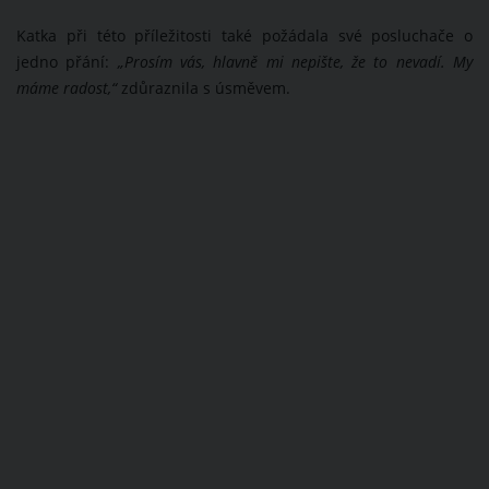
Katka při této příležitosti také požádala své posluchače o
jedno přání:
„Prosím vás, hlavně mi nepište, že to nevadí. My
máme radost,“
zdůraznila s úsměvem.