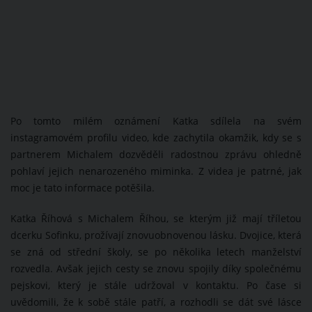
Po tomto milém oznámení Katka sdílela na svém
instagramovém profilu video, kde zachytila okamžik, kdy se s
partnerem Michalem dozvěděli radostnou zprávu ohledně
pohlaví jejich nenarozeného miminka. Z videa je patrné, jak
moc je tato informace potěšila.
Katka Říhová s Michalem Říhou, se kterým již mají tříletou
dcerku Sofinku, prožívají znovuobnovenou lásku. Dvojice, která
se zná od střední školy, se po několika letech manželství
rozvedla. Avšak jejich cesty se znovu spojily díky společnému
pejskovi, který je stále udržoval v kontaktu. Po čase si
uvědomili, že k sobě stále patří, a rozhodli se dát své lásce