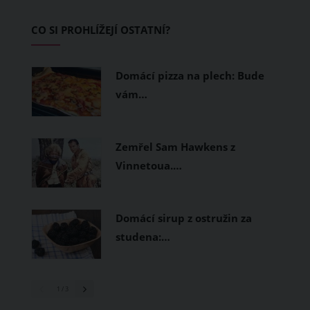
Základem letního šatníku by proto
CO SI PROHLÍŽEJÍ OSTATNÍ?
měly být přírodní nebo funkční
prodyšné tkaniny a volnější střihy.
Domácí pizza na plech: Bude
vám…
Zemřel Sam Hawkens z
Vinnetoua.…
Domácí sirup z ostružin za
studena:…
1
/ 3