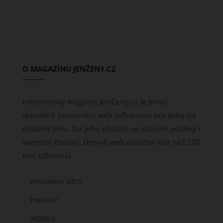
O MAGAZÍNU JENŽENY.CZ
Internetový magazín JenŽeny.cz je první,
skutečně komunitní web influencer pro ženy na
českém trhu. Na jeho obsahu se aktivně podílejí i
samotní čtenáři. Denně web navštíví více než 200
tisíc uživatelů.
PODMÍNKY UŽITÍ
PRESSKIT
INZERCE