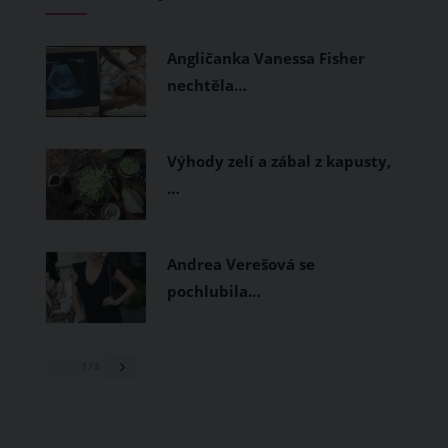
měly být přírodní nebo funkční
prodyšné tkaniny a volnější střihy.
Angličanka Vanessa Fisher
nechtěla…
Výhody zelí a zábal z kapusty,
…
Andrea Verešová se
pochlubila…
1
/ 3