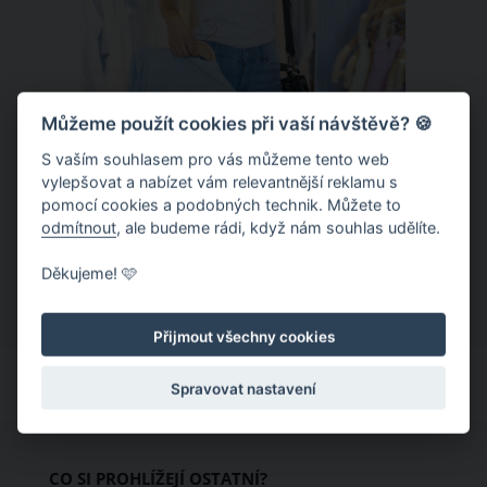
Můžeme použít cookies při vaší návštěvě? 🍪
S vaším souhlasem pro vás můžeme tento web
Chladivá móda do letních veder. V
vylepšovat a nabízet vám relevantnější reklamu s
pomocí cookies a podobných technik. Můžete to
těchto materiálech vám bude velmi
odmítnout
, ale budeme rádi, když nám souhlas udělíte.
příjemně
Když teploty šplhají ke 30 stupňům a
Děkujeme! 🩷
výš, nezáleží pouze na tom, co si
obléknete, ale také z čeho je oblečení
Přijmout všechny cookies
ušité. Některé materiály totiž zadržují
teplo a pot, jiné naopak nechají
Spravovat nastavení
pokožku dýchat a pomohou vám
zvládnout i opravdu horké dny.
Základem letního šatníku by proto
CO SI PROHLÍŽEJÍ OSTATNÍ?