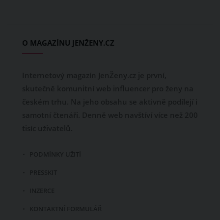
O MAGAZÍNU JENŽENY.CZ
Internetový magazín JenŽeny.cz je první,
skutečně komunitní web influencer pro ženy na
českém trhu. Na jeho obsahu se aktivně podílejí i
samotní čtenáři. Denně web navštíví více než 200
tisíc uživatelů.
PODMÍNKY UŽITÍ
PRESSKIT
INZERCE
KONTAKTNÍ FORMULÁŘ