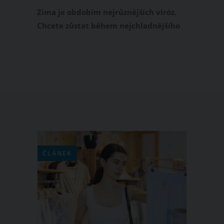
Zima je obdobím nejrůznějších viróz.
Chcete zůstat během nejchladnějšího
období roku fit? Sáhněte po pomocné
berličce v podobě domácích sirupů na
imunitu, které podpoří vaše zdraví.
Velkým bonusem je, že si je vyrobíte
velmi snadno, rychle i levně.
ČLÁNEK