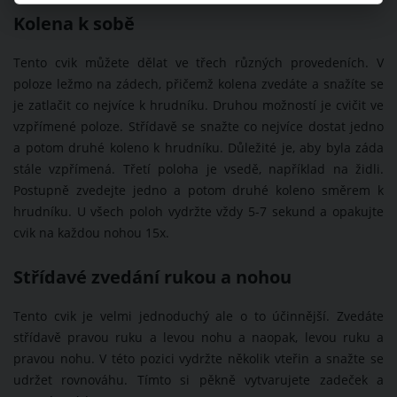
Kolena k sobě
Tento cvik můžete dělat ve třech různých provedeních. V
poloze ležmo na zádech, přičemž kolena zvedáte a snažíte se
je zatlačit co nejvíce k hrudníku. Druhou možností je cvičit ve
vzpřímené poloze. Střídavě se snažte co nejvíce dostat jedno
a potom druhé koleno k hrudníku. Důležité je, aby byla záda
stále vzpřímená. Třetí poloha je vsedě, například na židli.
Postupně zvedejte jedno a potom druhé koleno směrem k
hrudníku. U všech poloh vydržte vždy 5-7 sekund a opakujte
cvik na každou nohou 15x.
Střídavé zvedání rukou a nohou
Tento cvik je velmi jednoduchý ale o to účinnější. Zvedáte
střídavě pravou ruku a levou nohu a naopak, levou ruku a
pravou nohu. V této pozici vydržte několik vteřin a snažte se
udržet rovnováhu. Tímto si pěkně vytvarujete zadeček a