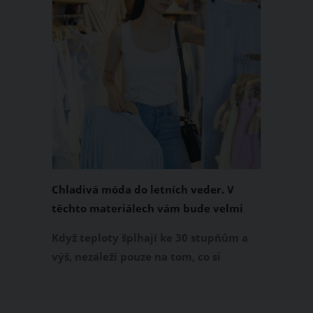
Chladivá móda do letních veder. V
těchto materiálech vám bude velmi
příjemně
Když teploty šplhají ke 30 stupňům a
výš, nezáleží pouze na tom, co si
obléknete, ale také z čeho je oblečení
ušité. Některé materiály totiž zadržují