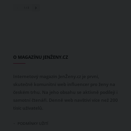
1
/ 3
O MAGAZÍNU JENŽENY.CZ
Internetový magazín JenŽeny.cz je první,
skutečně komunitní web influencer pro ženy na
českém trhu. Na jeho obsahu se aktivně podílejí i
samotní čtenáři. Denně web navštíví více než 200
tisíc uživatelů.
PODMÍNKY UŽITÍ