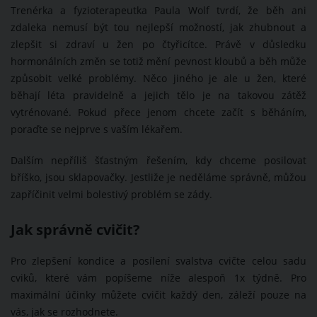
Trenérka a fyzioterapeutka Paula Wolf tvrdí, že běh ani
zdaleka nemusí být tou nejlepší možností, jak zhubnout a
zlepšit si zdraví u žen po čtyřicítce. Právě v důsledku
hormonálních změn se totiž mění pevnost kloubů a běh může
způsobit velké problémy. Něco jiného je ale u žen, které
běhají léta pravidelně a jejich tělo je na takovou zátěž
vytrénované. Pokud přece jenom chcete začít s běháním,
poraďte se nejprve s vaším lékařem.
Dalším nepříliš šťastným řešením, kdy chceme posilovat
bříško, jsou sklapovačky. Jestliže je neděláme správně, můžou
zapříčinit velmi bolestivý problém se zády.
Jak správně cvičit?
Pro zlepšení kondice a posílení svalstva cvičte celou sadu
cviků, které vám popíšeme níže alespoň 1x týdně. Pro
maximální účinky můžete cvičit každý den, záleží pouze na
vás, jak se rozhodnete.