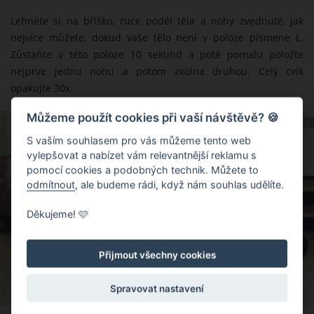
Lehněte si na bříško, ruce podél těla a nohy zvednuté, jak
nejvíce můžete, dokud vaše tělo není v poloze písmene L.
Zůstaňte v této poloze 10 sekund a poté pomalu položte
nejprve jednu nohu a potom zvolna druhou. Celý cvik
opakujte 30x.
Můžeme použít cookies při vaší návštěvě? 🍪
ZDROJ: SHUTTERSTOCK
S vaším souhlasem pro vás můžeme tento web
vylepšovat a nabízet vám relevantnější reklamu s
pomocí cookies a podobných technik. Můžete to
odmítnout
, ale budeme rádi, když nám souhlas udělíte.
Děkujeme! 🩷
Přijmout všechny cookies
Spravovat nastavení