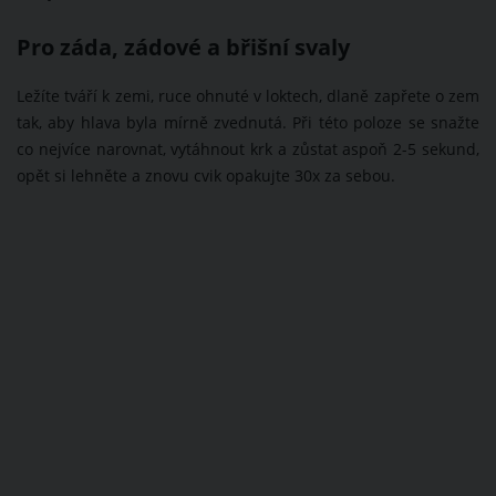
Pro záda, zádové a břišní svaly
Ležíte tváří k zemi, ruce ohnuté v loktech, dlaně zapřete o zem
tak, aby hlava byla mírně zvednutá. Při této poloze se snažte
co nejvíce narovnat, vytáhnout krk a zůstat aspoň 2-5 sekund,
opět si lehněte a znovu cvik opakujte 30x za sebou.