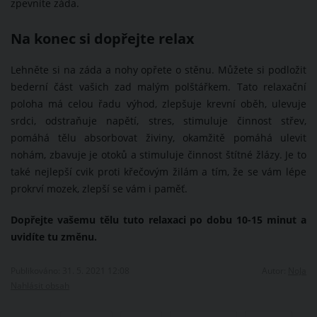
zpevníte záda.
Na konec si dopřejte relax
Lehněte si na záda a nohy opřete o stěnu. Můžete si podložit
bederní část vašich zad malým polštářkem. Tato relaxační
poloha má celou řadu výhod, zlepšuje krevní oběh, ulevuje
srdci, odstraňuje napětí, stres, stimuluje činnost střev,
pomáhá tělu absorbovat živiny, okamžitě pomáhá ulevit
nohám, zbavuje je otoků a stimuluje činnost štítné žlázy. Je to
také nejlepší cvik proti křečovým žilám a tím, že se vám lépe
prokrví mozek, zlepší se vám i paměť.
Dopřejte vašemu tělu tuto relaxaci po dobu 10-15 minut a
uvidíte tu změnu.
Publikováno: 31. 5. 2021 12:08
Autor:
NoJa
Nahlásit obsah