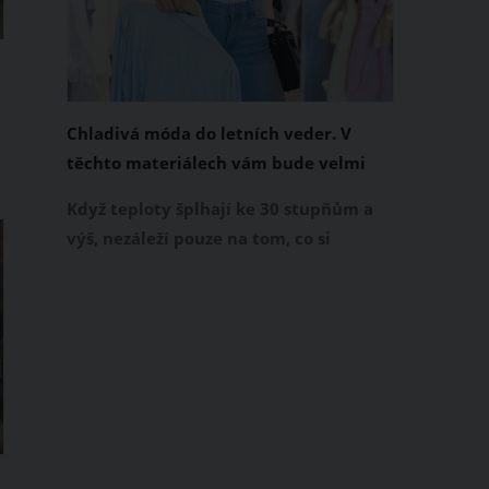
Chladivá móda do letních veder. V
těchto materiálech vám bude velmi
příjemně
Když teploty šplhají ke 30 stupňům a
výš, nezáleží pouze na tom, co si
obléknete, ale také z čeho je oblečení
ušité. Některé materiály totiž zadržují
teplo a pot, jiné naopak nechají
pokožku dýchat a pomohou vám
zvládnout i opravdu horké dny.
Základem letního šatníku by proto
měly být přírodní nebo funkční
prodyšné tkaniny a volnější střihy.