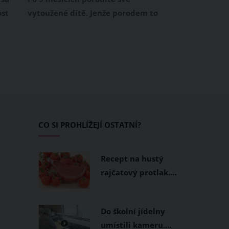
ost
vytoužené dítě. Jenže porodem to
rozhodně nekončí. Jde o začátek
ě
nekonečného kolotoče, v němž se
řené
musíte starat hlavně o dítě a
vých
domácnost. Je přirozené, že i vy se
mi
chcete po porodu dostat do
da,
původní formy. Co ale dělat, když
nemáte čas ani možnosti zajít si
do posilovny? Začněte cvičit v
CO SI PROHLÍŽEJÍ OSTATNÍ?
pohodlí domova i se svým
miminkem!
Recept na hustý
rajčatový protlak.…
Do školní jídelny
umístili kameru.…