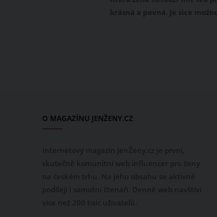
krásná a pevná. Je sice možn
plastické operace, ale ono to
opravdu není levné, a zvlášt
maminky po dětech své ušet
finance raději investují do s
ratolestí. Existuje ovšem vel
jednoduchá a zaručená meto
jak docílit krásného vzhledu
vašich prsou.
O MAGAZÍNU JENŽENY.CZ
Internetový magazín JenŽeny.cz je první,
skutečně komunitní web influencer pro ženy
na českém trhu. Na jeho obsahu se aktivně
podílejí i samotní čtenáři. Denně web navštíví
více než 200 tisíc uživatelů.