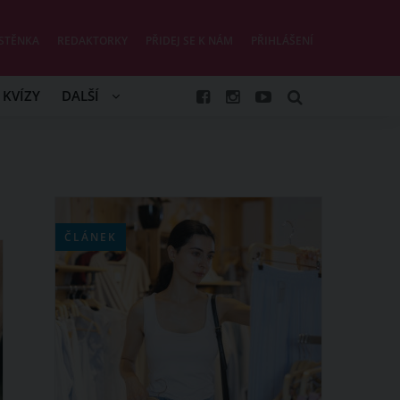
STĚNKA
REDAKTORKY
PŘIDEJ SE K NÁM
PŘIHLÁŠENÍ
KVÍZY
DALŠÍ
ČLÁNEK