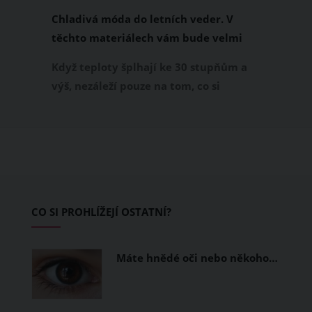
Chladivá móda do letních veder. V
těchto materiálech vám bude velmi
příjemně
Když teploty šplhají ke 30 stupňům a
výš, nezáleží pouze na tom, co si
obléknete, ale také z čeho je oblečení
ušité. Některé materiály totiž zadržují
teplo a pot, jiné naopak nechají
pokožku dýchat a pomohou vám
zvládnout i opravdu horké dny.
Základem letního šatníku by proto
CO SI PROHLÍŽEJÍ OSTATNÍ?
měly být přírodní nebo funkční
prodyšné tkaniny a volnější střihy.
Máte hnědé oči nebo někoho…