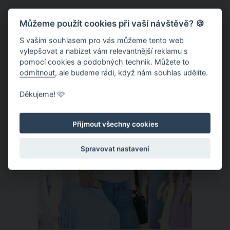
voňavý olejíček nebo aromatické
Můžeme použít cookies při vaší návštěvě? 🍪
paličky, které vás alespoň na malou
chvíli přenesou do francouzské
S vaším souhlasem pro vás můžeme tento web
vylepšovat a nabízet vám relevantnější reklamu s
Provence.
pomocí cookies a podobných technik. Můžete to
odmítnout
, ale budeme rádi, když nám souhlas udělíte.
ČLÁNEK
Děkujeme! 🩷
Přijmout všechny cookies
Spravovat nastavení