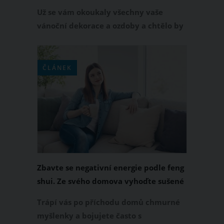
Už se vám okoukaly všechny vaše
vánoční dekorace a ozdoby a chtělo by
to změnu? Tak to pro vás máme něco
úžasného, co budete chtít mít také.
Pozorně se podívejte na video a
ČLÁNEK
nebudete se stačit divit.
Zbavte se negativní energie podle feng
shui. Ze svého domova vyhoďte sušené
květiny i slepovanou keramiku
Trápí vás po příchodu domů chmurné
myšlenky a bojujete často s