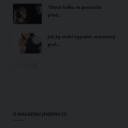
10letá holka se postavila
před…
Jak by mohl vypadat sestavený
graf…
1
/ 3
O MAGAZÍNU JENŽENY.CZ