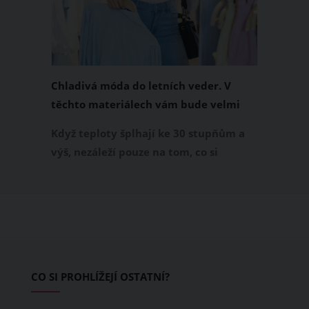
Chladivá móda do letních veder. V
těchto materiálech vám bude velmi
příjemně
Když teploty šplhají ke 30 stupňům a
výš, nezáleží pouze na tom, co si
obléknete, ale také z čeho je oblečení
ušité. Některé materiály totiž zadržují
teplo a pot, jiné naopak nechají
pokožku dýchat a pomohou vám
zvládnout i opravdu horké dny.
Základem letního šatníku by proto
CO SI PROHLÍŽEJÍ OSTATNÍ?
měly být přírodní nebo funkční
prodyšné tkaniny a volnější střihy.