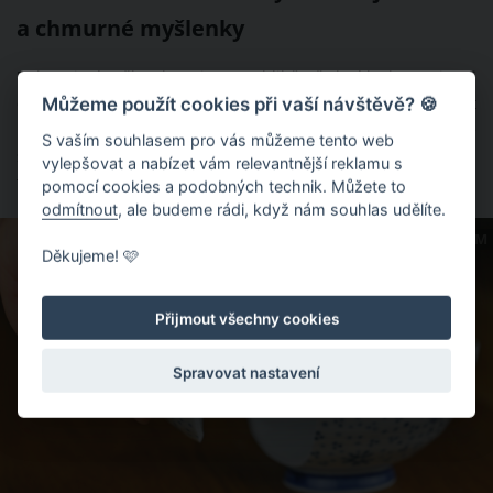
a chmurné myšlenky
Dekorativní sošky slona jsou v oblibě už desítky let. Dejte si
Můžeme použít cookies při vaší návštěvě? 🍪
ovšem pozor na postavení jeho chobotu. Má-li slon chobot
nahoře, přináší to do vašeho domu štěstí a hojnost. Ze své
S vaším souhlasem pro vás můžeme tento web
sbírky však raději vyřaďte slony s chobotem dolů, se kterými
vylepšovat a nabízet vám relevantnější reklamu s
feng shui spojuje smůlu a chmurné myšlenky.
pomocí cookies a podobných technik. Můžete to
odmítnout
, ale budeme rádi, když nám souhlas udělíte.
ZDROJ: SHUTTERSTOCK.COM
Děkujeme! 🩷
Přijmout všechny cookies
Spravovat nastavení