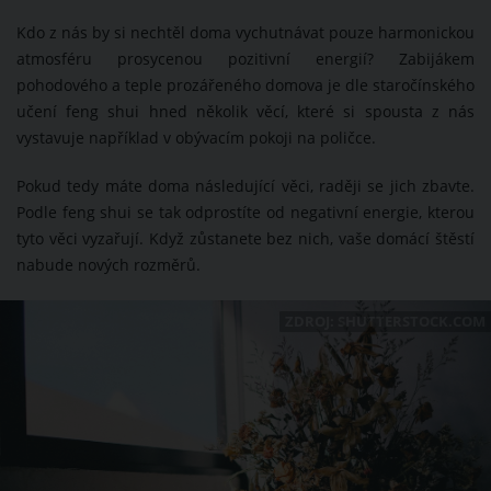
Kdo z nás by si nechtěl doma vychutnávat pouze harmonickou
atmosféru prosycenou pozitivní energií? Zabijákem
pohodového a teple prozářeného domova je dle staročínského
učení feng shui hned několik věcí, které si spousta z nás
vystavuje například v obývacím pokoji na poličce.
Pokud tedy máte doma následující věci, raději se jich zbavte.
Podle feng shui se tak odprostíte od negativní energie, kterou
tyto věci vyzařují. Když zůstanete bez nich, vaše domácí štěstí
nabude nových rozměrů.
ZDROJ: SHUTTERSTOCK.COM