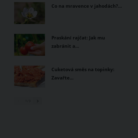
Co na mravence v jahodách?…
Praskání rajčat: Jak mu
zabránit a…
Cuketová směs na topinky:
Zavařte…
1
/ 3