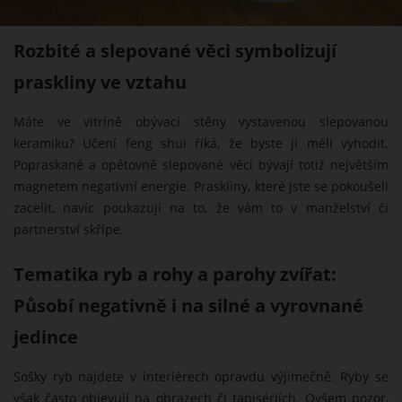
Rozbité a slepované věci symbolizují
praskliny ve vztahu
Máte ve vitríně obývací stěny vystavenou slepovanou
keramiku? Učení feng shui říká, že byste ji měli vyhodit.
Popraskané a opětovně slepované věci bývají totiž největším
magnetem negativní energie. Praskliny, které jste se pokoušeli
zacelit, navíc poukazují na to, že vám to v manželství či
partnerství skřípe.
Tematika ryb a rohy a parohy zvířat:
Působí negativně i na silné a vyrovnané
jedince
Sošky ryb najdete v interiérech opravdu výjimečně. Ryby se
však často objevují na obrazech či tapisériích. Ovšem pozor,