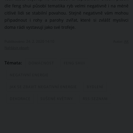
dle feng shui působí tematika ryb velmi negativně i na méně
citlivé lidi se stabilní povahou. Stejně negativně vám mohou
připadnout i rohy a parohy zvířat, které si zvlášť myslivci
doma rádi vystavují jako své trofeje.
Publikováno: 24. 2. 2020 14:10
Autor:
AK
Nahlásit obsah
Témata:
DOMÁCNOST
FENG SHUI
NEGATIVNÍ ENERGIE
JAK SE ZBAVIT NEGATIVNÍ ENERGIE
BYDLENÍ
DEKORACE
SUŠENÉ KVĚTINY
RSS-SEZNAM