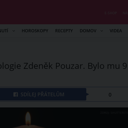
E-SHOP
NÁ
NUTÍ
HOROSKOPY
RECEPTY
DOMOV
VIDEA
logie Zdeněk Pouzar. Bylo mu 9
SDÍLEJ PŘÁTELŮM
0
ZDROJ: SHUTTERST