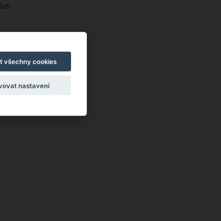
etí
t všechny cookies
vovat nastavení