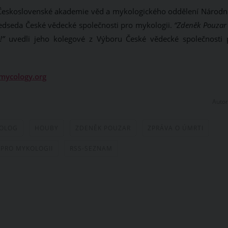
Československé akademie věd a mykologického oddělení Národn
ředseda České vědecké společnosti pro mykologii.
“Zdeněk Pouzar 
!”
uvedli jeho kolegové z Výboru
České vědecké společnosti 
mycology.org
Autor
KOLOG
HOUBY
ZDENĚK POUZAR
ZPRÁVA O ÚMRTI
 PRO MYKOLOGII
RSS-SEZNAM