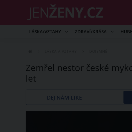
LÁSKA/VZTAHY
ZDRAVÍ/KRÁSA
HUB
LÁSKA A VZTAHY
DOJEMNÉ
Zemřel nestor české myko
let
DEJ NÁM LIKE