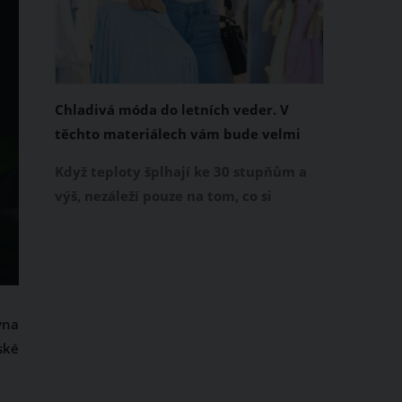
Chladivá móda do letních veder. V
těchto materiálech vám bude velmi
příjemně
Když teploty šplhají ke 30 stupňům a
výš, nezáleží pouze na tom, co si
obléknete, ale také z čeho je oblečení
ušité. Některé materiály totiž zadržují
teplo a pot, jiné naopak nechají
pokožku dýchat a pomohou vám
zvládnout i opravdu horké dny.
vna
Základem letního šatníku by proto
ské
měly být přírodní nebo funkční
prodyšné tkaniny a volnější střihy.