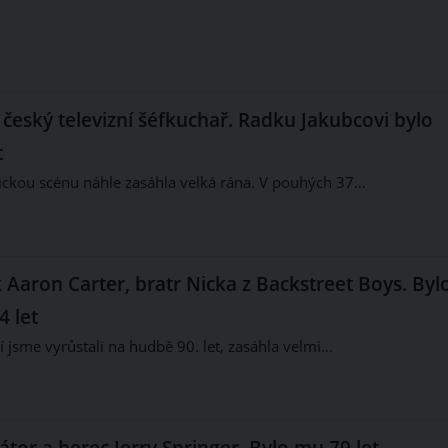
český televizní šéfkuchař. Radku Jakubcovi bylo
t
ckou scénu náhle zasáhla velká rána. V pouhých 37…
Aaron Carter, bratr Nicka z Backstreet Boys. Byl
 let
í jsme vyrůstali na hudbě 90. let, zasáhla velmi…
or a herec Jerry Springer. Bylo mu 79 let