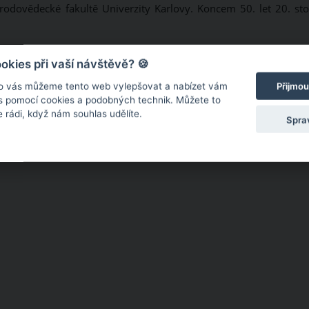
rodovědecké fakultě Univerzity Karlovy. Koncem 50. let 20. stol
kies při vaší návštěvě? 🍪
o vás můžeme tento web vylepšovat a nabízet vám
Přijmou
 s pomocí cookies a podobných technik. Můžete to
 rádi, když nám souhlas udělíte.
Spra