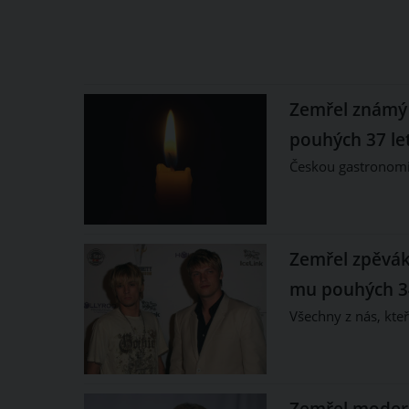
Zemřel známý 
pouhých 37 le
Českou gastronomi
Zemřel zpěvák 
mu pouhých 34
Všechny z nás, kteř
Zemřel moderát