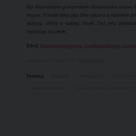
Byl dlouholetým pracovníkem Botanického ústavu 
muzea. Působil také jako člen výboru a následně p
obětavý, vlídný a laskavý člověk. Čest jeho památce
mykologii na závěr.
Zdroj:
Czechmycology.org
,
Cs.wikipedia.org
,
Czech
Publikováno: 7. 6. 2023 13:11
Nahlásit obsah
Témata:
DOJEMNÉ
MYKOLOGIE
ČESKÝ MY
SMUTNÁ ZPRÁVA
ČESKÁ VĚDECKÁ SPOLEČNOST