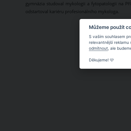
gymnázia studoval mykologii a fytopatologii na Pří
odstartoval kariéru profesionálního mykologa.
Můžeme použít coo
S vaším souhlasem pr
relevantnější reklamu
odmítnout
, ale budeme
Děkujeme! 🩷