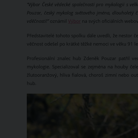
“
Výbor České vědecké společnosti pro mykologii s vel
Pouzar, český mykolog světového jména, dlouholetý 
vděčností!”
oznámil
Výbor
na svých oficiálních webo
Představitelé tohoto spolku dále uvedli, že nestor 
věčnost odešel po krátké těžké nemoci ve věku 91 l
Profesionální znalec hub Zdeněk Pouzar patřil v
mykologie. Specializoval se zejména na houby čeled
žlutooranžový, hlíva fialová, choroš zimní nebo ou
hub.