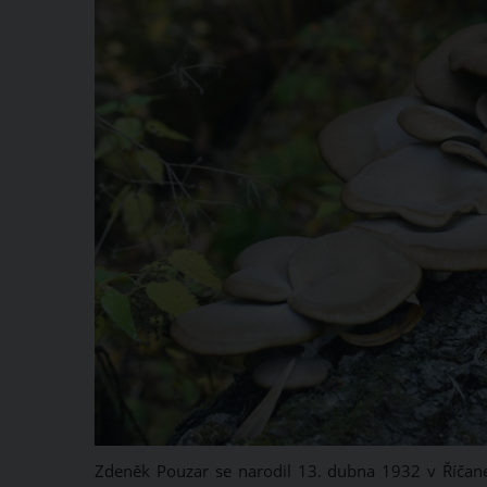
Zdeněk Pouzar se narodil 13. dubna 1932 v Říčane