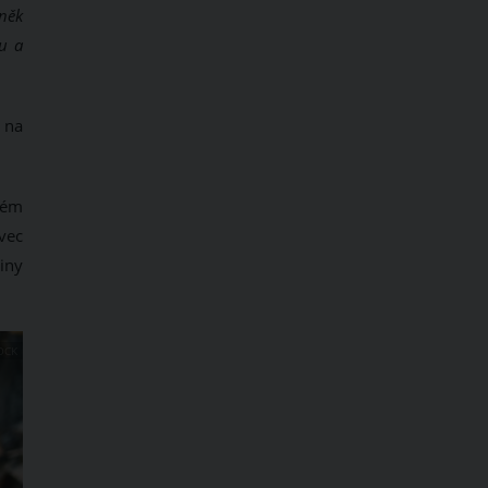
eněk
u a
 na
kém
vec
iny
OCK