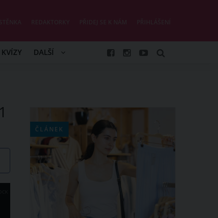
STĚNKA
REDAKTORKY
PŘIDEJ SE K NÁM
PŘIHLÁŠENÍ
KVÍZY
DALŠÍ
1
ČLÁNEK
OCK