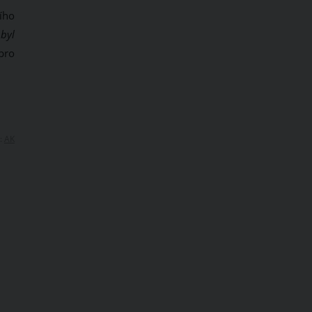
ího
byl
pro
:
AK