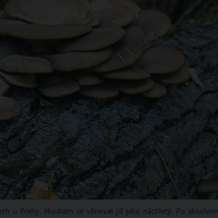
ch u Prahy. Houbám se věnovat již jako náctiletý. Po absolvov