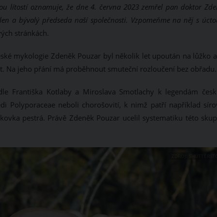
kou lítostí oznamuje, že dne 4. června 2023 zemřel pan doktor Zd
člen a bývalý předseda naší společnosti. Vzpomeňme na něj s úcto
vých stránkách.
české mykologie Zdeněk Pouzar byl několik let upoután na lůžko a
et. Na jeho přání má proběhnout smuteční rozloučení bez obřadu.
edle Františka Kotlaby a Miroslava Smotlachy k legendám čes
i Polyporaceae neboli chorošovití, k nimž patří například síro
tkovka pestrá. Právě Zdeněk Pouzar ucelil systematiku této skup
ZDROJ: SHUTTERST