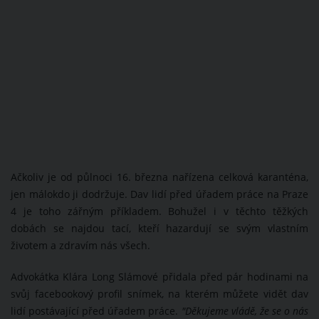
Ačkoliv je od půlnoci 16. března nařízena celková karanténa,
jen málokdo ji dodržuje. Dav lidí před úřadem práce na Praze
4 je toho zářným příkladem. Bohužel i v těchto těžkých
dobách se najdou tací, kteří hazardují se svým vlastním
životem a zdravím nás všech.
Advokátka Klára Long Slámové přidala před pár hodinami na
svůj facebookový profil snímek, na kterém můžete vidět dav
lidí postávající před úřadem práce.
"Děkujeme vládě, že se o nás