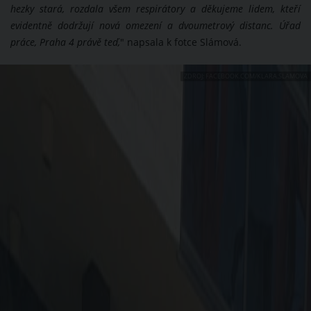
hezky stará, rozdala všem respirátory a děkujeme lidem, kteří
evidentně dodržují nová omezení a dvoumetrový distanc. Úřad
práce, Praha 4 právě teď,
" napsala k fotce Slámová.
ZDROJ: FACEBOOK.COM/KLARA.SLAMOVA