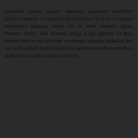
Týraného pejska Luckyho odebrala původním majitelům
žijícím v jednom z pražských domů Policie ČR spolu s krajskou
veterinární správou. Pejsek byl ve velmi špatném stavu.
Nemohl chodit, měl strhané drápy a byl vyhublý na kost.
Kromě toho se na jeho těle necházela spousta boláků a lézí.
Na tento případ týrání upozornila anonymní nahlašovatelka a
okamžitě se rozjel kolotoč záchrany.