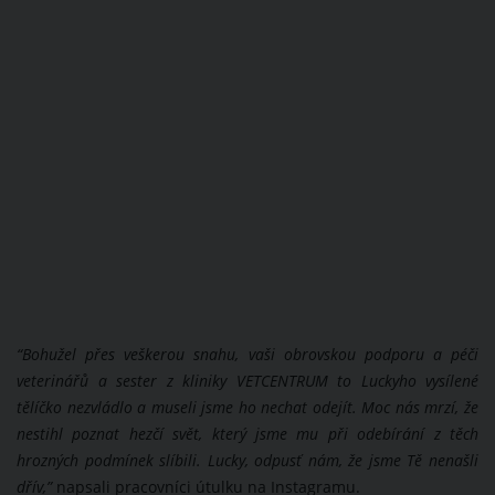
“Bohužel přes veškerou snahu, vaši obrovskou podporu a péči
veterinářů a sester z kliniky VETCENTRUM to Luckyho vysílené
tělíčko nezvládlo a museli jsme ho nechat odejít. Moc nás mrzí, že
nestihl poznat hezčí svět, který jsme mu při odebírání z těch
hrozných podmínek slíbili. Lucky, odpusť nám, že jsme Tě nenašli
dřív,”
napsali pracovníci útulku na Instagramu.