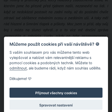
byl hodný a přátelský pes, který navzdory zuboženému stavu, ve
kterém jsme ho přesně před týdnem našli, nezanevřel na lidi. I
když se nedokázal postavit na zadní nohy, až do poslední chvíle
zdravil své oblíbence máváním ocasu a zvedáním uší. A taky měl
rád hlazení a šimrání tlapek a piškoty. Moc jsem si přál, aby svůj
boj i místo na slunci vyhrál...a o to více mě dnešní zpráva
zarmoutila a zabolela. Lucky, nikdy na tebe nezapomeneme,”
napsal na Instagramu Jiří Pospíšil, který se aktivně zapojoval
Můžeme použít cookies při vaší návštěvě? 🍪
do snah o záchranu Luckyho.
S vaším souhlasem pro vás můžeme tento web
vylepšovat a nabízet vám relevantnější reklamu s
pomocí cookies a podobných technik. Můžete to
odmítnout
, ale budeme rádi, když nám souhlas udělíte.
Děkujeme! 🩷
Přijmout všechny cookies
Spravovat nastavení