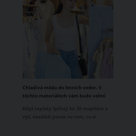
Chladivá móda do letních veder. V
těchto materiálech vám bude velmi
příjemně
Když teploty šplhají ke 30 stupňům a
výš, nezáleží pouze na tom, co si
obléknete, ale také z čeho je oblečení
ušité. Některé materiály totiž zadržují