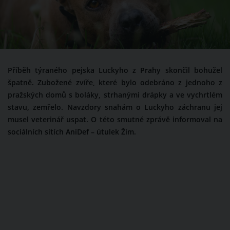
Příběh týraného pejska Luckyho z Prahy skončil bohužel
špatně. Zubožené zvíře, které bylo odebráno z jednoho z
pražských domů s boláky, strhanými drápky a ve vychrtlém
stavu, zemřelo. Navzdory snahám o Luckyho záchranu jej
musel veterinář uspat. O této smutné zprávě informoval na
sociálních sítích AniDef – útulek Žim.