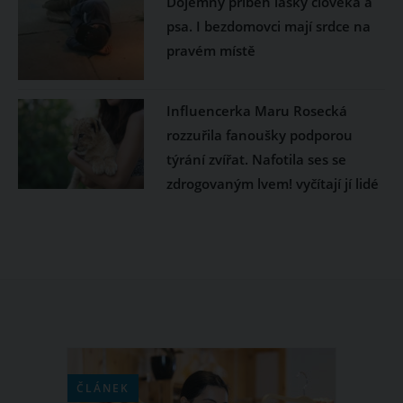
Dojemný příběh lásky člověka a
psa. I bezdomovci mají srdce na
pravém místě
Influencerka Maru Rosecká
rozzuřila fanoušky podporou
týrání zvířat. Nafotila ses se
zdrogovaným lvem! vyčítají jí lidé
ČLÁNEK