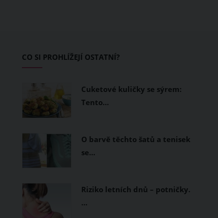
teplo a pot, jiné naopak nechají
pokožku dýchat a pomohou vám
zvládnout i opravdu horké dny.
Základem letního šatníku by proto
CO SI PROHLÍŽEJÍ OSTATNÍ?
měly být přírodní nebo funkční
prodyšné tkaniny a volnější střihy.
Cuketové kuličky se sýrem:
Tento…
O barvě těchto šatů a tenisek
se…
Riziko letních dnů – potničky.
…