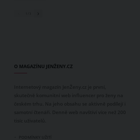
1
/ 3
O MAGAZÍNU JENŽENY.CZ
Internetový magazín JenŽeny.cz je první,
skutečně komunitní web influencer pro ženy na
českém trhu. Na jeho obsahu se aktivně podílejí i
samotní čtenáři. Denně web navštíví více než 200
tisíc uživatelů.
PODMÍNKY UŽITÍ