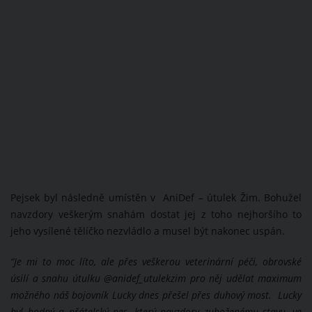
Pejsek byl následně umístěn v AniDef – útulek Žim. Bohužel
navzdory veškerým snahám dostat jej z toho nejhoršího to
jeho vysílené tělíčko nezvládlo a musel být nakonec uspán.
“Je mi to moc líto, ale přes veškerou veterinární péči, obrovské
úsilí a snahu útulku @anidef_utulekzim pro něj udělat maximum
možného náš bojovník Lucky dnes přešel přes duhový most. Lucky