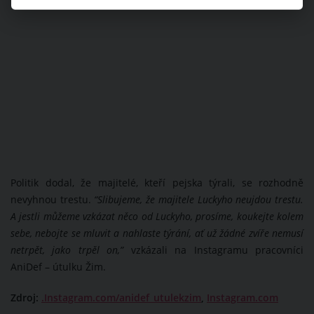
Politik dodal, že majitelé, kteří pejska týrali, se rozhodně
nevyhnou trestu.
“Slibujeme, že majitele Luckyho neujdou trestu.
A jestli můžeme vzkázat něco od Luckyho, prosíme, koukejte kolem
sebe, nebojte se mluvit a nahlaste týrání, ať už žádné zvíře nemusí
netrpět, jako trpěl on,”
vzkázali na Instagramu pracovníci
AniDef – útulku Žim.
Zdroj:
.Instagram.com/anidef_utulekzim
,
Instagram.com