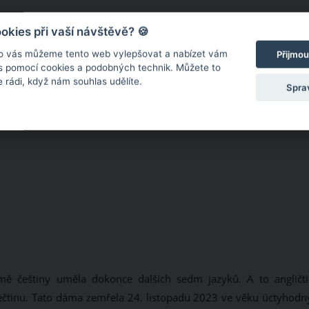
kies při vaší návštěvě? 🍪
o vás můžeme tento web vylepšovat a nabízet vám
Přijmou
 s pomocí cookies a podobných technik. Můžete to
 rádi, když nám souhlas udělíte.
Spra
mě češtiny uměla dokonce dalších sedm jazyků. A to angličti
a řečtinu. Tato dáma zemřela 24. listopadu 2023 ve věku úctyhodn