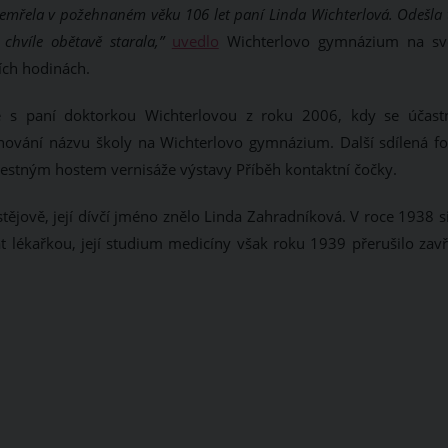
zemřela v požehnaném věku 106 let paní Linda Wichterlová. Odešla 
hvíle obětavě starala,”
uvedlo
Wichterlovo gymnázium na s
ích hodinách.
ie s paní doktorkou Wichterlovou z roku 2006, kdy se účastn
enování názvu školy na Wichterlovo gymnázium. Další sdílená fo
čestným hostem vernisáže výstavy Příběh kontaktní čočky.
tějově, její dívčí jméno znělo Linda Zahradníková. V roce 1938 s
át lékařkou, její studium medicíny však roku 1939 přerušilo zavř