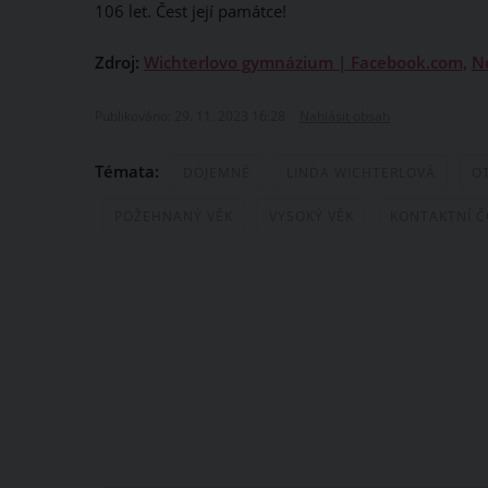
106 let. Čest její památce!
Zdroj:
Wichterlovo gymnázium | Facebook.com,
N
Publikováno: 29. 11. 2023 16:28
Nahlásit obsah
Témata:
DOJEMNÉ
LINDA WICHTERLOVÁ
O
POŽEHNANÝ VĚK
VYSOKÝ VĚK
KONTAKTNÍ 