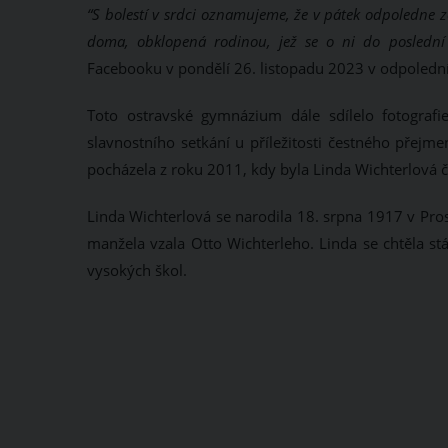
“S bolestí v srdci oznamujeme, že v pátek odpoledne 
doma, obklopená rodinou, jež se o ni do poslední c
Facebooku v pondělí 26. listopadu 2023 v odpoledn
Toto ostravské gymnázium dále sdílelo fotograf
slavnostního setkání u příležitosti čestného přejm
pocházela z roku 2011, kdy byla Linda Wichterlová 
Linda Wichterlová se narodila 18. srpna 1917 v Pros
manžela vzala Otto Wichterleho. Linda se chtěla st
vysokých škol.