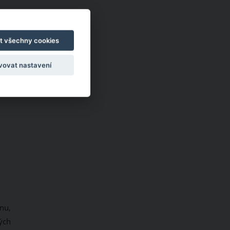
t všechny cookies
vovat nastavení
nu,
ých