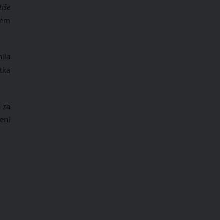
tiše
vém
ila
tka
i za
ení