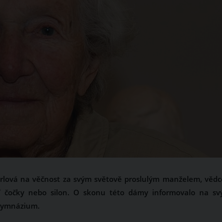
rlová na věčnost za svým světově proslulým manželem, věd
ní čočky nebo silon. O skonu této dámy informovalo na sv
 gymnázium.