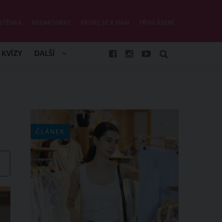
STĚNKA
REDAKTORKY
PŘIDEJ SE K NÁM
PŘIHLÁŠENÍ
KVÍZY
DALŠÍ
ČLÁNEK
395