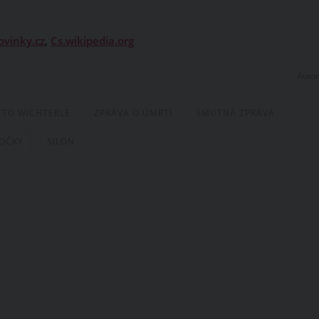
ovinky.cz
,
Cs.wikipedia.org
Autor
TTO WICHTERLE
ZPRÁVA O ÚMRTI
SMUTNÁ ZPRÁVA
ČOČKY
SILON