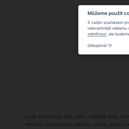
Můžeme použít coo
S vaším souhlasem pr
relevantnější reklamu
odmítnout
, ale budeme
Děkujeme! 🩷
Linda Wichterlová byla velmi vzdělaná žena. Kro
němčinu, francouzštinu, italštinu, ruštinu, latinu 