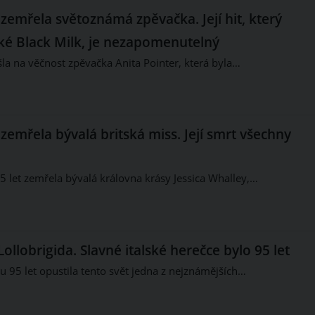
 zemřela světoznámá zpěvačka. Její hit, který
ské Black Milk, je nezapomenutelný
šla na věčnost zpěvačka Anita Pointer, která byla…
 zemřela bývalá britská miss. Její smrt všechny
 let zemřela bývalá královna krásy Jessica Whalley,…
ollobrigida. Slavné italské herečce bylo 95 let
95 let opustila tento svět jedna z nejznámějších…