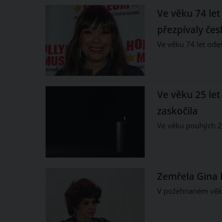
Ve věku 74 let
přezpívaly če
Ve věku 74 let ode
Ve věku 25 let
zaskočila
Ve věku pouhých 25
Zemřela Gina L
V požehnaném věku 