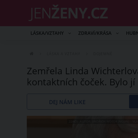
LÁSKA/VZTAHY
ZDRAVÍ/KRÁSA
HUB
LÁSKA A VZTAHY
DOJEMNÉ
Zemřela Linda Wichterlov
kontaktních čoček. Bylo jí
DEJ NÁM LIKE
ZDROJ: AUTOR: JINDŘICH NOSEK (NOJIN) – V