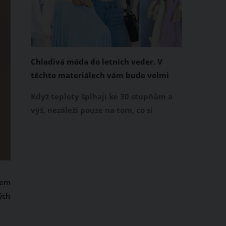
Chladivá móda do letních veder. V
těchto materiálech vám bude velmi
příjemně
Když teploty šplhají ke 30 stupňům a
výš, nezáleží pouze na tom, co si
obléknete, ale také z čeho je oblečení
ušité. Některé materiály totiž zadržují
teplo a pot, jiné naopak nechají
pokožku dýchat a pomohou vám
zvládnout i opravdu horké dny.
cem
Základem letního šatníku by proto
ých
měly být přírodní nebo funkční
prodyšné tkaniny a volnější střihy.