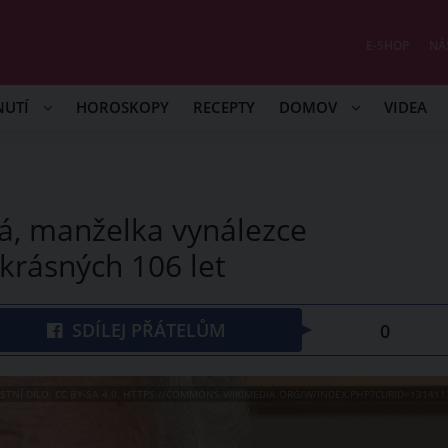
E-SHOP
NÁ
NUTÍ
HOROSKOPY
RECEPTY
DOMOV
VIDEA
á, manželka vynálezce
 krásných 106 let
SDÍLEJ PŘÁTELŮM
0
LASTNÍ DÍLO, CC BY-SA 4.0, HTTPS://COMMONS.WIKIMEDIA.ORG/W/INDEX.PHP?CURID=131411