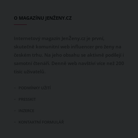
O MAGAZÍNU JENŽENY.CZ
Internetový magazín JenŽeny.cz je první,
skutečně komunitní web influencer pro ženy na
českém trhu. Na jeho obsahu se aktivně podílejí i
samotní čtenáři. Denně web navštíví více než 200
tisíc uživatelů.
PODMÍNKY UŽITÍ
PRESSKIT
INZERCE
KONTAKTNÍ FORMULÁŘ