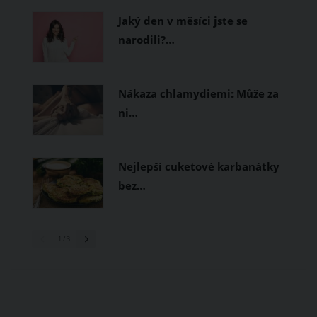
Jaký den v měsíci jste se
narodili?…
Nákaza chlamydiemi: Může za
ni…
Nejlepší cuketové karbanátky
bez…
1
/ 3