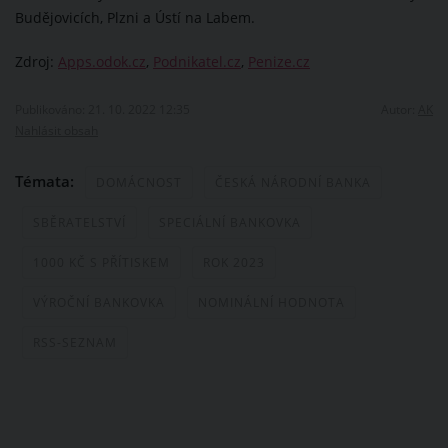
Budějovicích, Plzni a Ústí na Labem.
Zdroj:
Apps.odok.cz
,
Podnikatel.cz
,
Penize.cz
Publikováno: 21. 10. 2022 12:35
Autor:
AK
Nahlásit obsah
Témata:
DOMÁCNOST
ČESKÁ NÁRODNÍ BANKA
SBĚRATELSTVÍ
SPECIÁLNÍ BANKOVKA
1000 KČ S PŘÍTISKEM
ROK 2023
VÝROČNÍ BANKOVKA
NOMINÁLNÍ HODNOTA
RSS-SEZNAM