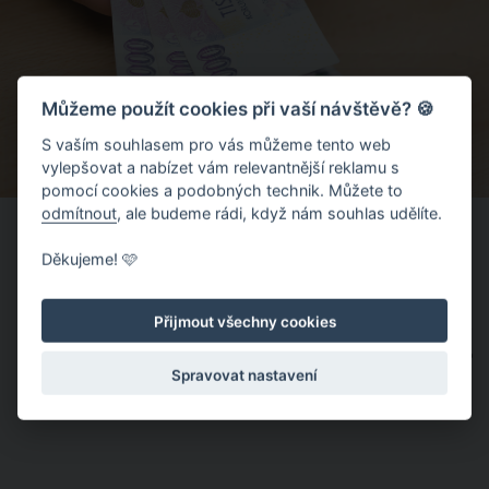
Můžeme použít cookies při vaší návštěvě? 🍪
S vaším souhlasem pro vás můžeme tento web
vylepšovat a nabízet vám relevantnější reklamu s
pomocí cookies a podobných technik. Můžete to
odmítnout
, ale budeme rádi, když nám souhlas udělíte.
Kde získat 1000 Kč s přítiskem
Děkujeme! 🩷
Pokud budete chtít získat speciální bankovku 1000 Kč s
přítiskem, bude to možné od 8. února 2023 na pokladnách
Přijmout všechny cookies
územních pracovišť ČNB. Klasickou tisícikorunu zde budete
moci vyměnit za speciální tisícikorunu s přítiskem, a to až do
Spravovat nastavení
rozebrání zásob.