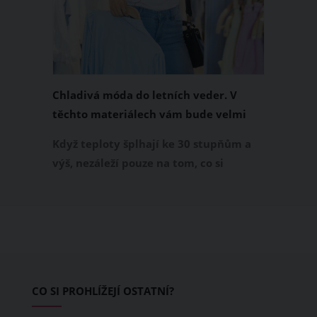
Chladivá móda do letních veder. V
těchto materiálech vám bude velmi
příjemně
Když teploty šplhají ke 30 stupňům a
výš, nezáleží pouze na tom, co si
obléknete, ale také z čeho je oblečení
ušité. Některé materiály totiž zadržují
teplo a pot, jiné naopak nechají
pokožku dýchat a pomohou vám
zvládnout i opravdu horké dny.
Základem letního šatníku by proto
CO SI PROHLÍŽEJÍ OSTATNÍ?
měly být přírodní nebo funkční
prodyšné tkaniny a volnější střihy.