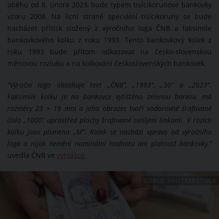
oběhu od 8. února 2023, bude typem tisícikorunové bankovky
vzoru 2008. Na lícní straně speciální tisícikoruny se bude
nacházet přítisk složený z výročního loga ČNB a faksimile
bankovkového kolku z roku 1993. Tento bankovkový kolek z
roku 1993 bude přitom odkazovat na česko-slovenskou
měnovou rozluku a na kolkování československých bankovek.
“Výroční logo obsahuje text „ČNB“, „1993“, „30“ a „2023“.
Faksimile kolku je na bankovce vytištěno zelenou barvou, má
rozměry 23 × 19 mm a jeho obrazec tvoří vodorovně šrafované
číslo „1000“ uprostřed plochy šrafované svislými linkami. V rozích
kolku jsou písmena „M“. Kolek se nachází vpravo od výročního
loga a nijak nemění nominální hodnotu ani platnost bankovky,”
uvedla ČNB ve
vyhlášce
.
ZDROJ: SHUTTERSTOCK