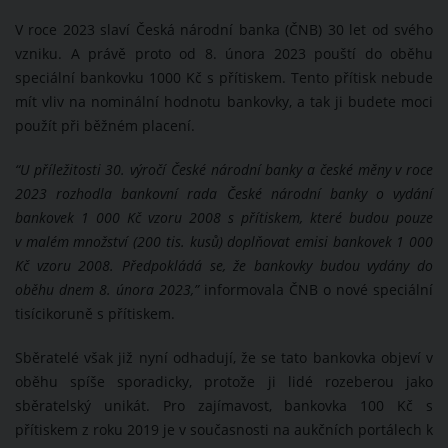
V roce 2023 slaví Česká národní banka (ČNB) 30 let od svého
vzniku. A právě proto od 8. února 2023 pouští do oběhu
speciální bankovku 1000 Kč s přítiskem. Tento přítisk nebude
mít vliv na nominální hodnotu bankovky, a tak ji budete moci
použít při běžném placení.
“U příležitosti 30. výročí České národní banky a české měny v roce
2023 rozhodla bankovní rada České národní banky o vydání
bankovek 1 000 Kč vzoru 2008 s přítiskem, které budou pouze
v malém množství (200 tis. kusů) doplňovat emisi bankovek 1 000
Kč vzoru 2008. Předpokládá se, že bankovky budou vydány do
oběhu dnem 8. února 2023,”
informovala ČNB o nové speciální
tisícikoruně s přítiskem.
Sběratelé však již nyní odhadují, že se tato bankovka objeví v
oběhu spíše sporadicky, protože ji lidé rozeberou jako
sběratelský unikát. Pro zajímavost, bankovka 100 Kč s
přítiskem z roku 2019 je v současnosti na aukčních portálech k