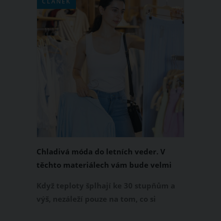
ČLÁNEK
Chladivá móda do letních veder. V
těchto materiálech vám bude velmi
příjemně
Když teploty šplhají ke 30 stupňům a
výš, nezáleží pouze na tom, co si
obléknete, ale také z čeho je oblečení