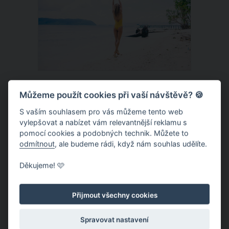
moře přitom láká na Instagramu
vskutku originálním způsobem.
Nela Slováková tráví dovolenou v
Můžeme použít cookies při vaší návštěvě? 🍪
Mexiku. Na Instagramu postuje fotky v
S vaším souhlasem pro vás můžeme tento web
plavkách
Podnikatelka Nela Slováková, která v
vylepšovat a nabízet vám relevantnější reklamu s
pomocí cookies a podobných technik. Můžete to
roce 2012 zvítězila v televizní reality
odmítnout
, ale budeme rádi, když nám souhlas udělíte.
show Hotel Paradise, si užívá
dovolenou v Mexiku. Za exotikou
Děkujeme! 🩷
vyrazila spolu se svým partnerem,
ČLÁNEK
slovenským hokejistou Lukášem
Přijmout všechny cookies
Kozákem. Volný čas tráví na pláži,
pochutnávají si na místních
Spravovat nastavení