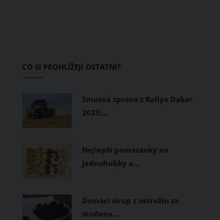
ušité. Některé materiály totiž zadržují
teplo a pot, jiné naopak nechají
pokožku dýchat a pomohou vám
zvládnout i opravdu horké dny.
Základem letního šatníku by proto
CO SI PROHLÍŽEJÍ OSTATNÍ?
měly být přírodní nebo funkční
prodyšné tkaniny a volnější střihy.
Smutná zpráva z Rallye Dakar
2023:…
Nejlepší pomazánky na
jednohubky a…
Domácí sirup z ostružin za
studena:…