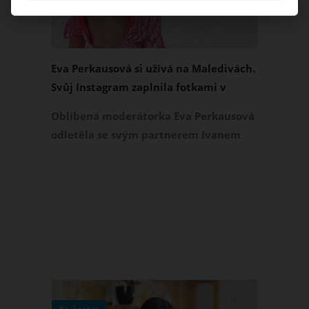
specialitách a jezdí na výlety. Nela
Slováková vše dokumentuje na
Instagramu.
Eva Perkausová si užívá na Maledivách.
Svůj Instagram zaplnila fotkami v
plavkách
Oblíbená moderátorka Eva Perkausová
odletěla se svým partnerem Ivanem
před mrazy, sněhem a ledovkou za
sluníčkem. Aktuálně se koupe v
tyrkysovém moři a opaluje na písečné
pláži na exotických Maledivách. A
nezapomíná o tom informovat na svém
Instagramu, kde se svým fanouškům
ukazuje nejen v plavkách.