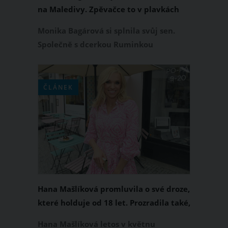
na Maledivy. Zpěvačce to v plavkách
neskutečně sluší
Monika Bagárová si splnila svůj sen.
Společně s dcerkou Ruminkou
vycestovala za exotikou na souostroví
Maledivy, kde si užívá v luxusním
resortu. Fotky z exotického ráje
ČLÁNEK
pravidelně sdílí i na svém Instagramu.
Kromě společných fotek s Ruminkou
Monika své sledující potěšila i fotkami
v plavkách, na kterých vynikly její
dokonalé křivky.
Hana Mašlíková promluvila o své droze,
které holduje od 18 let. Prozradila také,
zda se připravuje na další fitness
Hana Mašlíková letos v květnu