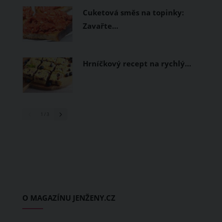
Cuketová směs na topinky:
Zavařte…
Hrníčkový recept na rychlý…
1
/ 3
O MAGAZÍNU JENŽENY.CZ