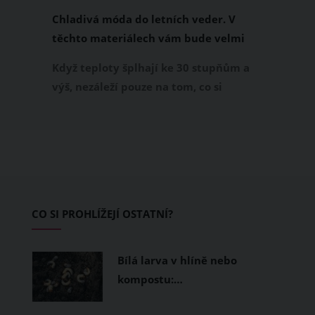
Chladivá móda do letních veder. V
těchto materiálech vám bude velmi
příjemně
Když teploty šplhají ke 30 stupňům a
výš, nezáleží pouze na tom, co si
obléknete, ale také z čeho je oblečení
ušité. Některé materiály totiž zadržují
teplo a pot, jiné naopak nechají
pokožku dýchat a pomohou vám
zvládnout i opravdu horké dny.
Základem letního šatníku by proto
CO SI PROHLÍŽEJÍ OSTATNÍ?
měly být přírodní nebo funkční
prodyšné tkaniny a volnější střihy.
Bílá larva v hlíně nebo
kompostu:…