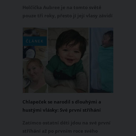
okouzlí
Holčička Aubree je na tomto světě
pouze tři roky, přesto jí její vlasy závidí
skoro každá žena. Vše odstartovalo
krátké video na TikToku, na kterém
Aubreena maminka ukazuje nádherné
ČLÁNEK
vlasy své malé dcerky. Tento spot má
celkem 14,4 milionů zhlédnutí a lidé se
pod ním shodují, že Aubree vypadá
jako princezna z pohádek od Disney.
Chlapeček se narodil s dlouhými a
hustými vlásky: Své první stříhání
absolvoval už ve svých 12 týdnech
Zatímco ostatní děti jdou na své první
stříhání až po prvním roce svého