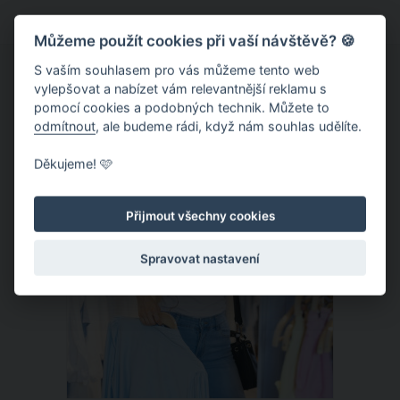
neuvěřitelně dlouhou a hustou hřívou.
Můžeme použít cookies při vaší návštěvě? 🍪
Díky jeho výjimečnosti se z něj doslova
přes noc stala hvězda internetu. Jeho
S vaším souhlasem pro vás můžeme tento web
vylepšovat a nabízet vám relevantnější reklamu s
maminka poznamenává, že za vše
pomocí cookies a podobných technik. Můžete to
můžou geny.
odmítnout
, ale budeme rádi, když nám souhlas udělíte.
ČLÁNEK
Děkujeme! 🩷
Přijmout všechny cookies
Spravovat nastavení