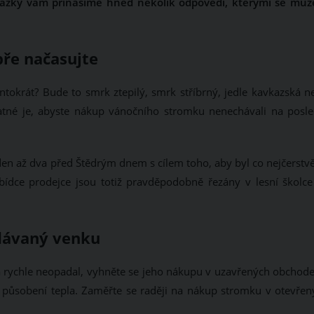
tázky vám přinášíme hned několik odpovědí, kterými se můž
ře načasujte
entokrát? Bude to smrk ztepilý, smrk stříbrný, jedle kavkazská n
statné je, abyste nákup vánočního stromku nenechávali na posle
den až dva před Štědrým dnem s cílem toho, aby byl co nejčerstvě
bídce prodejce jsou totiž pravděpodobně řezány v lesní školce
dávaný venku
a rychle neopadal, vyhněte se jeho nákupu v uzavřených obchode
 působení tepla. Zaměřte se raději na nákup stromku v otevřen