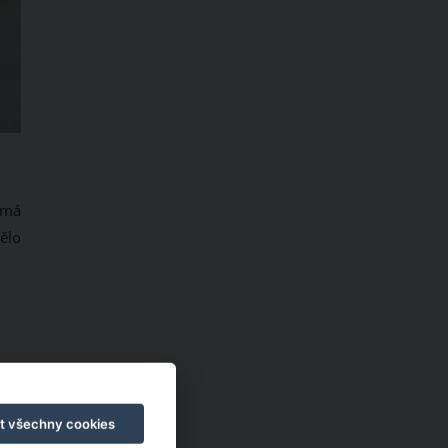
 má
mělo
t všechny cookies