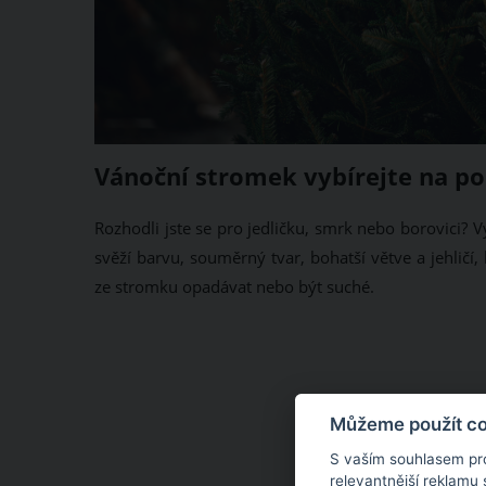
Vánoční stromek vybírejte na po
Rozhodli jste se pro jedličku, smrk nebo borovici? 
svěží barvu, souměrný tvar, bohatší větve a jehličí
ze stromku opadávat nebo být suché.
Můžeme použít coo
S vaším souhlasem pr
relevantnější reklamu