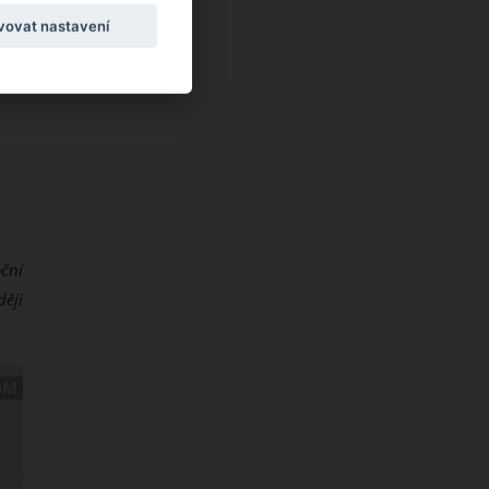
vovat nastavení
oční
ději
OM