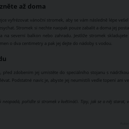
ízněte až doma
ejce vyfrézovat vánoční stromek, aby se vám následně lépe vešel
esychat. Stromek si nechte naopak pouze zabalit a doma jej posta
a na severní balkon nebo zahradu. Jestliže stromek skladujete 
 kmen o dva centimetry a pak jej dejte do nádoby s vodou.
du
, před zdobením jej umístěte do speciálního stojanu s nádržkou
vat. Podstatné navíc je, abyste jej neumístili vedle topení ani v
k neopadá, pořiďte si stromek v květináči. Tipy, jak se o něj starat,
Autor