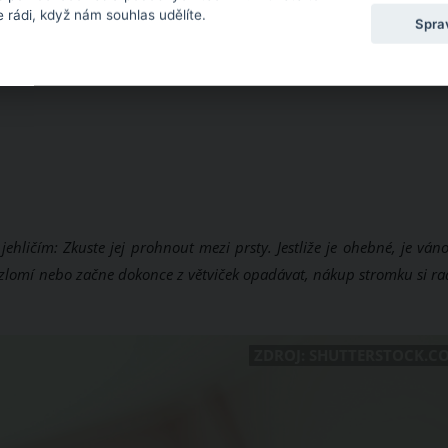
 rádi, když nám souhlas udělíte.
Spra
jehličím: Zkuste jej prohnout mezi prsty. Jestliže je ohebné, je ván
ce zlomí nebo začne dokonce z větviček opadávat, nákup stromku si ra
ZDROJ: SHUTTERSTOCK.C