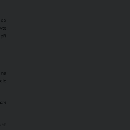
 do
vte
při
 na
edle
 vám
:
AK