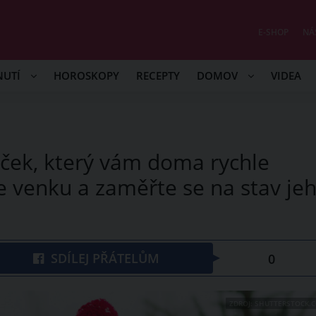
E-SHOP
NÁ
NUTÍ
HOROSKOPY
RECEPTY
DOMOV
VIDEA
eček, který vám doma rychle
 venku a zaměřte se na stav je
SDÍLEJ PŘÁTELŮM
0
ZDROJ: SHUTTERSTOCK.