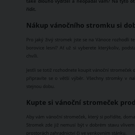
také dlouho vydržel a neopadal vám? Na tyto o
řídit.
Nákup vánočního stromku si dob
Pro jaký živý stromek jste se na Vánoce rozhodli t
borovice lesní? Ať už si vyberete kterýkoliv, pod
chvíli.
Jestli se totiž rozhodnete koupit vánoční stromeček 
připravíte se o větší výběr. Všechny stromky v na
stejnou dobu.
Kupte si vánoční stromeček pro
Aby vám vánoční stromeček, který si pořídíte, dom
Stromek zde již nemusí být v dobrém stavu vlivem
prostorách zahradnictví či ve venkovním stánku.