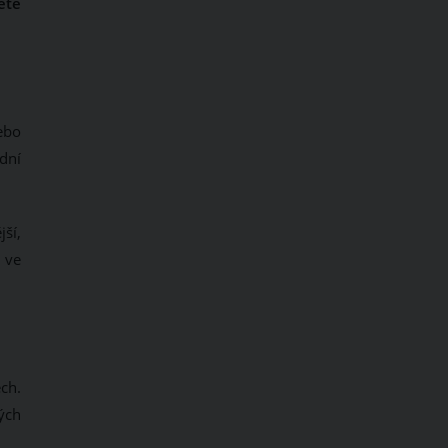
ete
ebo
dní
jší,
 ve
ch.
ých