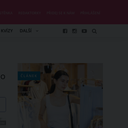
STĚNKA
REDAKTORKY
PŘIDEJ SE K NÁM
PŘIHLÁŠENÍ
KVÍZY
DALŠÍ
ho
ČLÁNEK
COM