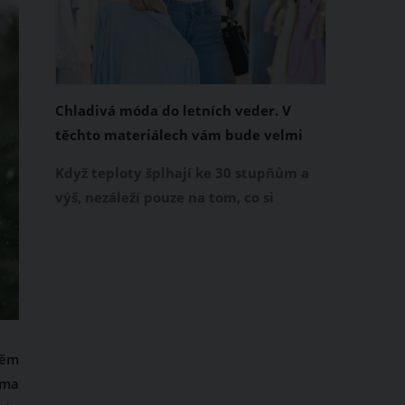
Chladivá móda do letních veder. V
těchto materiálech vám bude velmi
příjemně
Když teploty šplhají ke 30 stupňům a
výš, nezáleží pouze na tom, co si
obléknete, ale také z čeho je oblečení
ušité. Některé materiály totiž zadržují
teplo a pot, jiné naopak nechají
pokožku dýchat a pomohou vám
zvládnout i opravdu horké dny.
Základem letního šatníku by proto
něm
měly být přírodní nebo funkční
oma
prodyšné tkaniny a volnější střihy.