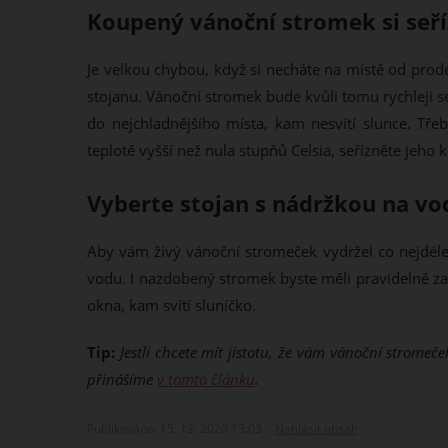
Koupený vánoční stromek si seř
Je velkou chybou, když si necháte na místě od prod
stojanu. Vánoční stromek bude kvůli tomu rychleji s
do nejchladnějšího místa, kam nesvítí slunce. Třeb
teplotě vyšší než nula stupňů Celsia, seřízněte jeho
Vyberte stojan s nádržkou na vo
Aby vám živý vánoční stromeček vydržel co nejdéle
vodu. I nazdobený stromek byste měli pravidelně zalé
okna, kam svítí sluníčko.
Tip:
Jestli chcete mít jistotu, že vám vánoční stromeče
přinášíme
v tomto článku
.
Publikováno: 15. 12. 2020 13:03
Nahlásit obsah