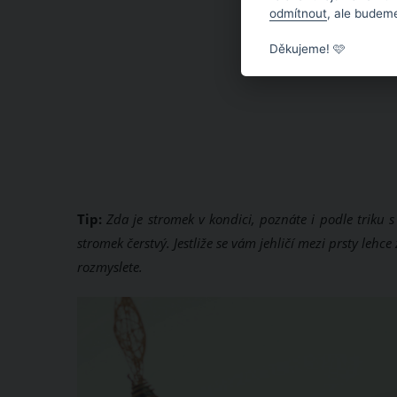
odmítnout
, ale budeme
Děkujeme! 🩷
Tip:
Zda je stromek v kondici, poznáte i podle triku s 
stromek čerstvý. Jestliže se vám jehličí mezi prsty leh
rozmyslete.