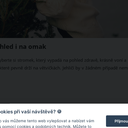
hled i na omak
Vyberte si stromek, který vypadá na pohled zdravě, krásně voní a
, které pevně drží na větvičkách. Jehličí by v žádném případě ne
kies při vaší návštěvě? 🍪
o vás můžeme tento web vylepšovat a nabízet vám
Přijmou
 s pomocí cookies a podobných technik. Můžete to