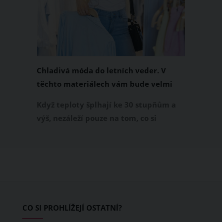
Chladivá móda do letních veder. V
těchto materiálech vám bude velmi
příjemně
Když teploty šplhají ke 30 stupňům a
výš, nezáleží pouze na tom, co si
obléknete, ale také z čeho je oblečení
ušité. Některé materiály totiž zadržují
teplo a pot, jiné naopak nechají
pokožku dýchat a pomohou vám
zvládnout i opravdu horké dny.
Základem letního šatníku by proto
CO SI PROHLÍŽEJÍ OSTATNÍ?
měly být přírodní nebo funkční