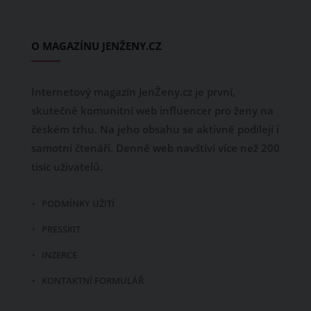
O MAGAZÍNU JENŽENY.CZ
Internetový magazín JenŽeny.cz je první,
skutečně komunitní web influencer pro ženy na
českém trhu. Na jeho obsahu se aktivně podílejí i
samotní čtenáři. Denně web navštíví více než 200
tisíc uživatelů.
PODMÍNKY UŽITÍ
PRESSKIT
INZERCE
KONTAKTNÍ FORMULÁŘ