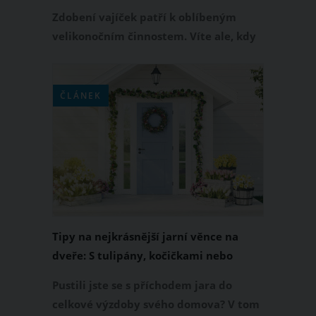
Zdobení vajíček patří k oblíbeným
velikonočním činnostem. Víte ale, kdy
se do barvení a následného zdobení
vajec pustit, abyste měli na
Velikonoční pondělí připravenou
ČLÁNEK
dokonalou výslužku pro koledníky?
Kromě tipů na ekologické i klasické
barvení vajec vám přinášíme inspiraci
také na jednoduché zdobení vajíček,
které zvládnete, i když vás tlačí čas.
Tipy na nejkrásnější jarní věnce na
dveře: S tulipány, kočičkami nebo
proutím
Pustili jste se s příchodem jara do
celkové výzdoby svého domova? V tom