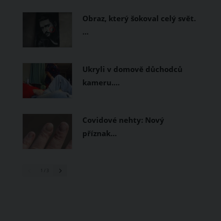
prodyšné tkaniny a volnější střihy.
Obraz, který šokoval celý svět.
…
Ukryli v domově důchodců
kameru.…
Covidové nehty: Nový
příznak…
1
/ 3