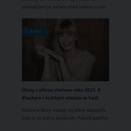
zdravějším já začala před rokem a půl.
Od té doby jsem zhubla 5 konfekčních
velikostí. I vy to můžete dokázat a
inspirovat se mojí cestou.
ČLÁNEK
Účesy s ofinou vládnou roku 2021. K
dlouhým i krátkým vlasům se hodí
rovná, krátká či jemná ofina
Některé ženy nedají na ofiny dopustit,
jiné je ze srdce nenávidí. Pokud patříte
do první skupiny, určitě vás potěší, že