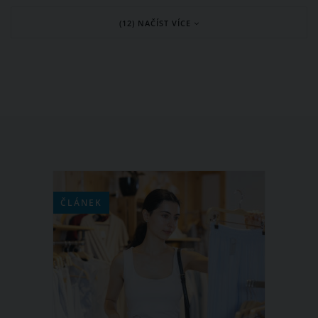
ofina patří k hlavním vlasovým
(12) NAČÍST VÍCE
trendům roku 2021. Které účesy s
ofinou můžete vyzkoušet? Je jich celá
řada a na jednotlivé z nich se postupně
zaměříme.
ČLÁNEK