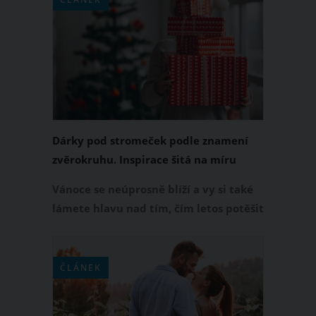
nebo lahví vína je samozřejmě
nejjednodušší, přeci jen byste si ale
měli dát na výběru dárku záležet
trochu víc. Přinášíme vám originální
tipy na dárek k svátku.
Dárky pod stromeček podle znamení
zvěrokruhu. Inspirace šitá na míru
Vánoce se neúprosně blíží a vy si také
lámete hlavu nad tím, čím letos potěšit
všechny vaše nejbližší? Snad vám při
rozhodování pomůže tento horoskop,
který vám napoví, co vybrat a hlavně
ČLÁNEK
čím určitě udělat radost.