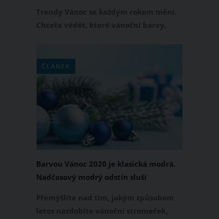
modrá
Trendy Vánoc se každým rokem mění.
Chcete vědět, které vánoční barvy,
materiály a styly vévodí letošnímu
roku 2020? Pokud se jimi chcete
inspirovat při vánoční výzdobě, vsaďte
ČLÁNEK
na platinu, klasickou modrou,
neutrální tóny, dekorace z přírodních
materiálů nebo perníčky.
Barvou Vánoc 2020 je klasická modrá.
Nadčasový modrý odstín sluší
vánočnímu stromečku i sváteční tabuli
Přemýšlíte nad tím, jakým způsobem
letos nazdobíte vánoční stromeček,