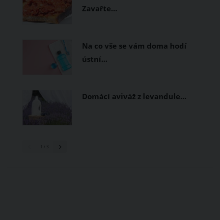
Zavařte…
Na co vše se vám doma hodí
ústní…
Domácí aviváž z levandule…
1
/ 3