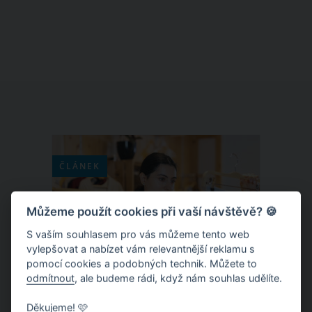
sváteční tabuli nebo rovnou celý svůj
dům? Do zdobení se můžete pustit i s
ohledem na trendy letošního adventu,
které říkají, že barvou Vánoc 2020 je
klasická modrá. Proč tedy letošní
vánoční svátky nepojmout “modře”?
Přinášíme vám inspiraci, jak na to.
ČLÁNEK
Můžeme použít cookies při vaší návštěvě? 🍪
S vaším souhlasem pro vás můžeme tento web
vylepšovat a nabízet vám relevantnější reklamu s
pomocí cookies a podobných technik. Můžete to
odmítnout
, ale budeme rádi, když nám souhlas udělíte.
Děkujeme! 🩷