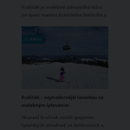
Kraličák je malebné zákoutíčko ležící
na úpatí masívu Králického Sněžníku a
se svými pohádkovými přírodními
scenériemi je to jedno z nejkrásnějších
míst u nás.
ČLÁNEK
Kraličák – nejmodernější lanovkou za
malebným lyžováním
Skiareál Kraličák vznikl spojením
lyžařských středisek ve Stříbrnicích a