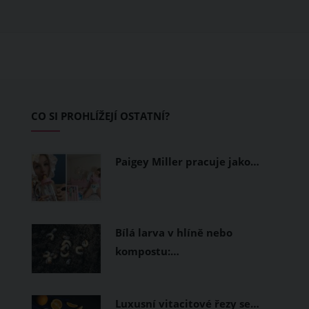
obléknete, ale také z čeho je oblečení
ušité. Některé materiály totiž zadržují
teplo a pot, jiné naopak nechají
pokožku dýchat a pomohou vám
zvládnout i opravdu horké dny.
Základem letního šatníku by proto
CO SI PROHLÍŽEJÍ OSTATNÍ?
měly být přírodní nebo funkční
prodyšné tkaniny a volnější střihy.
Paigey Miller pracuje jako…
Bílá larva v hlíně nebo
kompostu:…
Luxusní vitacitové řezy se…