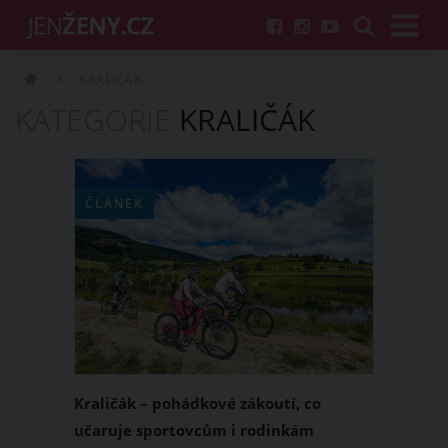
KRALIČÁK
KATEGORIE
KRALIČÁK
ČLÁNEK
Kraličák – pohádkové zákoutí, co
učaruje sportovcům i rodinkám