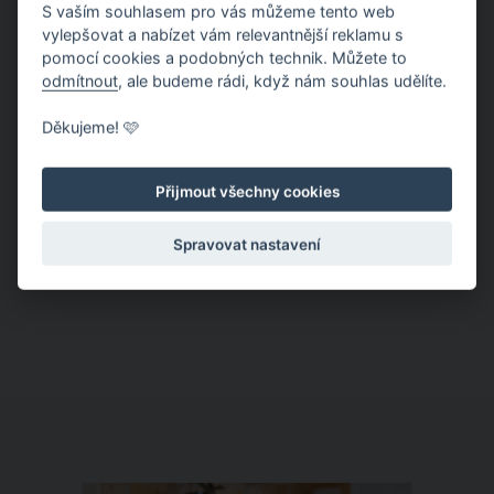
S vaším souhlasem pro vás můžeme tento web
vylepšovat a nabízet vám relevantnější reklamu s
pomocí cookies a podobných technik. Můžete to
odmítnout
, ale budeme rádi, když nám souhlas udělíte.
Děkujeme! 🩷
Kraličák – nejmodernější lanovkou za
precizním manšestrem
Přijmout všechny cookies
Skiareál Kraličák vznikl spojením
Spravovat nastavení
lyžařských středisek ve Stříbrnicích a
Hynčicích pod Sušinou a rozprostírá se
na úpatí masivu Kralického Sněžníku.
My se tu o víkendu svezli na
nejmodernější sedačkové lanovce u nás
a na manšestrovém koberci s proužky
jak podle pravítka.