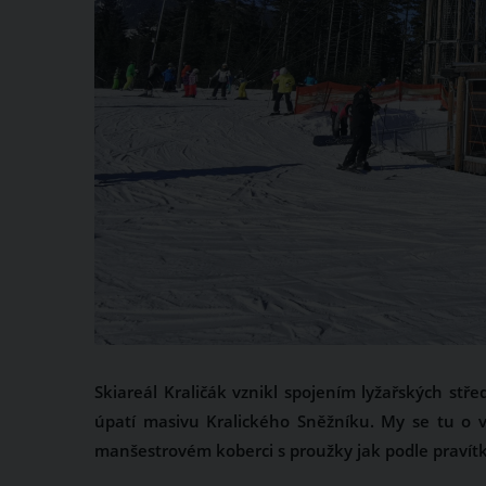
Skiareál Kraličák vznikl spojením lyžařských stře
úpatí masivu Kralického Sněžníku. My se tu o 
manšestrovém koberci s proužky jak podle pravítk