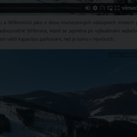
ou a Stříbrnicích jako o dvou rovnocenných nástupních místech 
 jednoznačně Stříbrnice, které se zejména po vybudování sedačk
m větší kapacitou parkování, než je tomu v Hynčicích.
ZDROJ: TOMÁŠ RU