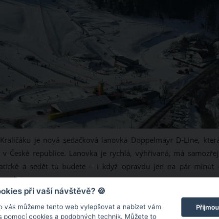
aličáku je nová sedačková lanovka Doppelmayr D-Line, která
 v České republice. Lanovka je rychlá, vyhřívaná, má samozře
matické a sedět tu budete – i když opravdu jen na pár minut 
rmuli 1.
kies při vaší návštěvě? 🍪
ZDROJ: TOMÁŠ RU
o vás můžeme tento web vylepšovat a nabízet vám
Přijmou
 s pomocí cookies a podobných technik. Můžete to