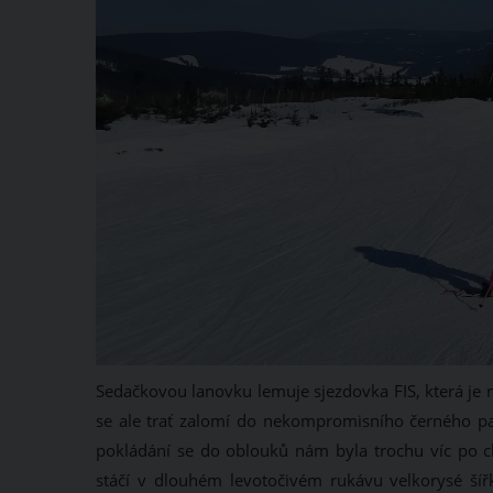
Sedačkovou lanovku lemuje sjezdovka FIS, která je n
se ale trať zalomí do nekompromisního černého padá
pokládání se do oblouků nám byla trochu víc po chu
stáčí v dlouhém levotočivém rukávu velkorysé šíř