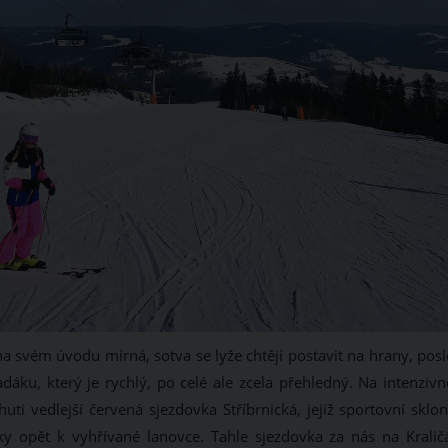
a svém úvodu mírná, sotva se lyže chtějí postavit na hrany, posl
ku, který je rychlý, po celé ale zcela přehledný. Na intenzivně
ti vedlejší červená sjezdovka Stříbrnická, jejíž sportovní sklon
ky opět k vyhřívané lanovce. Tahle sjezdovka za nás na Kralič