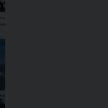
pro
ové
CKÝ