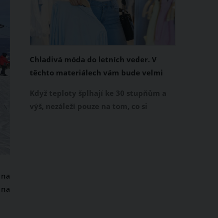
Chladivá móda do letních veder. V
těchto materiálech vám bude velmi
příjemně
Když teploty šplhají ke 30 stupňům a
výš, nezáleží pouze na tom, co si
obléknete, ale také z čeho je oblečení
ušité. Některé materiály totiž zadržují
teplo a pot, jiné naopak nechají
pokožku dýchat a pomohou vám
zvládnout i opravdu horké dny.
 na
Základem letního šatníku by proto
 na
měly být přírodní nebo funkční
prodyšné tkaniny a volnější střihy.