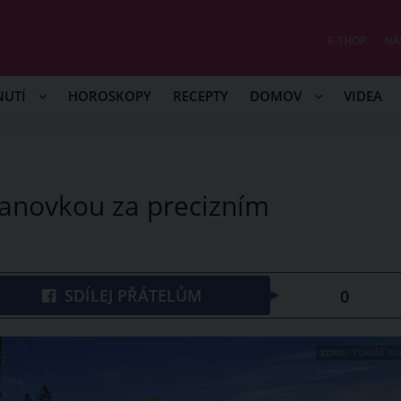
E-SHOP
NÁ
NUTÍ
HOROSKOPY
RECEPTY
DOMOV
VIDEA
lanovkou za precizním
SDÍLEJ PŘÁTELŮM
0
ZDROJ: TOMÁŠ RU