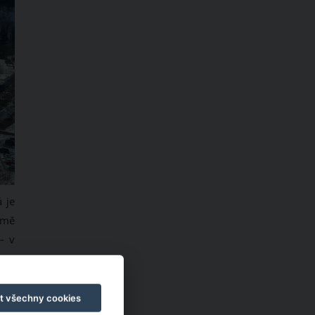
 je
jmě
– v
CKÝ
t všechny cookies