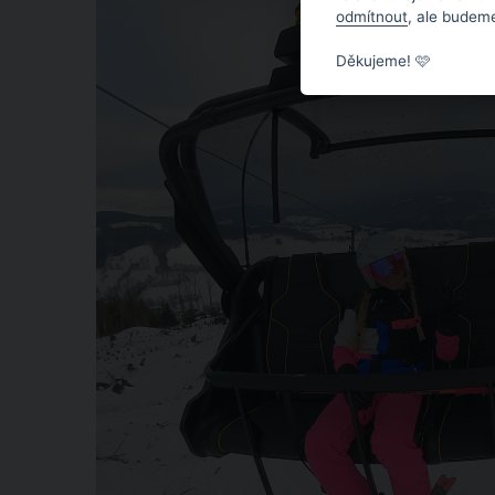
odmítnout
, ale budeme
Děkujeme! 🩷