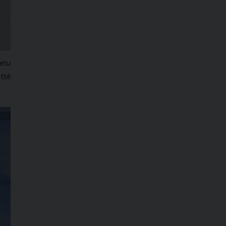
etu
ště
CKÝ