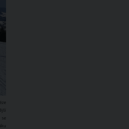
éze
jší
 se
áku