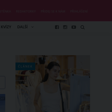
STĚNKA
REDAKTORKY
PŘIDEJ SE K NÁM
PŘIHLÁŠENÍ
KVÍZY
DALŠÍ
ČLÁNEK
CKÝ