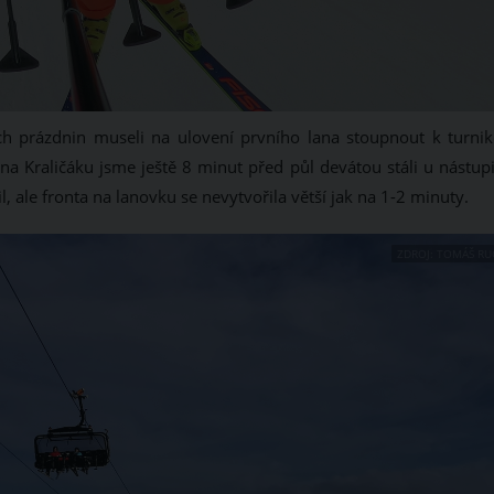
ch prázdnin museli na ulovení prvního lana stoupnout k turnik
 Kraličáku jsme ještě 8 minut před půl devátou stáli u nástupi
il, ale fronta na lanovku se nevytvořila větší jak na 1-2 minuty.
ZDROJ: TOMÁŠ RU