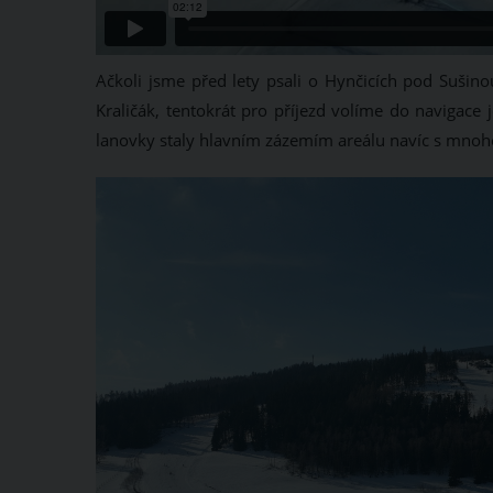
Ačkoli jsme před lety psali o Hynčicích pod Sušin
Kraličák, tentokrát pro příjezd volíme do navigace
lanovky staly hlavním zázemím areálu navíc s mnohe