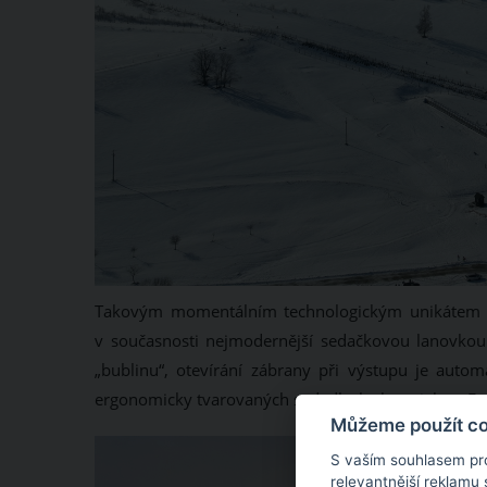
Takovým momentálním technologickým unikátem Kr
v současnosti nejmodernější sedačkovou lanovkou
„bublinu“, otevírání zábrany při výstupu je auto
ergonomicky tvarovaných sedadlech skoro jak ve Fo
Můžeme použít coo
S vaším souhlasem pr
relevantnější reklamu