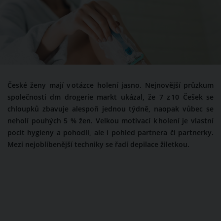
České ženy mají v otázce holení jasno. Nejnovější průzkum
společnosti dm drogerie markt ukázal, že 7 z 10 Češek se
chloupků zbavuje alespoň jednou týdně, naopak vůbec se
neholí pouhých 5 % žen. Velkou motivací k holení je vlastní
pocit hygieny a pohodlí, ale i pohled partnera či partnerky.
Mezi nejoblíbenější techniky se řadí depilace žiletkou.