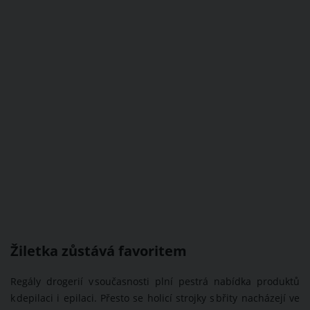
Žiletka zůstává favoritem
Regály drogerií v současnosti plní pestrá nabídka produktů
k depilaci i epilaci. Přesto se holicí strojky s břity nacházejí ve