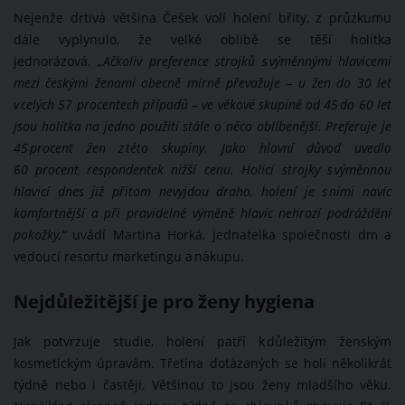
Nejenže drtivá většina Češek volí holení břity, z průzkumu
dále vyplynulo, že velké oblibě se těší holítka
jednorázová.
„Ačkoliv preference strojků s výměnnými hlavicemi
mezi českými ženami obecně mírně převažuje – u žen do 30 let
v celých 57 procentech případů – ve věkové skupině od 45 do 60 let
jsou holítka na jedno použití stále o něco oblíbenější. Preferuje je
45 procent žen z této skupiny. Jako hlavní důvod uvedlo
60 procent respondentek nižší cenu. Holicí strojky s výměnnou
hlavicí dnes již přitom nevyjdou draho, holení je s nimi navíc
komfortnější a při pravidelné výměně hlavic nehrozí podráždění
pokožky,“
uvádí Martina Horká, jednatelka společnosti dm a
vedoucí resortu marketingu a nákupu.
Nejdůležitější je pro ženy hygiena
Jak potvrzuje studie, holení patří k důležitým ženským
kosmetickým úpravám. Třetina dotázaných se holí několikrát
týdně nebo i častěji. Většinou to jsou ženy mladšího věku.