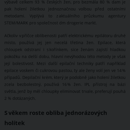
výbavě celkem 93 % českých žen, pro bezmála 80 % dam je
pak holení žiletkou jednoznačnou volbou před ostatními
metodami. Vyplývá to z aktuálního průzkumu agentury
STEM/MARK pro společnost dm drogerie markt.
Ačkoliv v příčce oblíbenosti patří elektrickému epilátoru druhé
místo, používá jej jen necelá třetina žen. Epilace, která
chloupek odstraní i s kořínkem, sice ženám zajistí hladkou
pokožku na delší dobu, hlavní nevýhodou této metody je však
její bolestivost. Mezi další epilační techniky patří například
epilace voskem či cukrovou pastou, ty ale ženy volí jen ve 14 %
případů. Depilační krém, který je podobně jako holení žiletkou
zcela bezbolestný, používá 16 % žen. IPL přístroj na bázi
světla, jenž by měl chloupky eliminovat trvale, preferují pouhá
2 % dotázaných.
S věkem roste obliba jednorázových
holítek