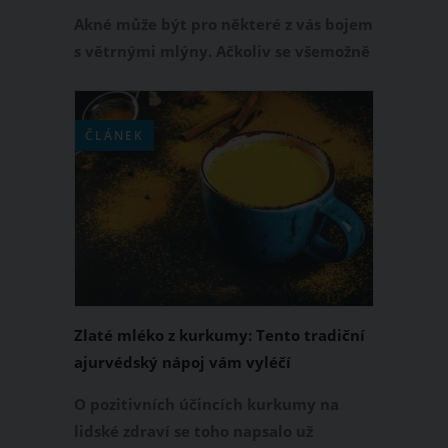
surovina!
Akné může být pro některé z vás bojem
s větrnými mlýny. Ačkoliv se všemožně
snažíte, používáte pravidelně
přípravky pro vyčistění pleti, akné
nemizí a vy se cítíte bezradní. Někdy je
ČLÁNEK
však lepší se vydat přírodní cestou a na
předražené kosmetické přípravky se
vykašlat.
Zlaté mléko z kurkumy: Tento tradiční
ajurvédský nápoj vám vyléčí
nachlazení a posílí imunitu
O pozitivních účincích kurkumy na
lidské zdraví se toho napsalo už