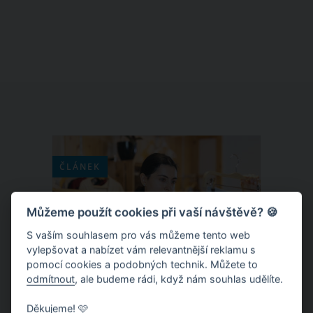
spoustu. Věděla jste ale, že můžete její
účinky znásobit? A to, když ji smícháte
s mlékem, máslem, medem a
popřípadě skořicí a pepřem a vyrobíte
si z ní zázračné zlaté mléko. Tento
nápoj si získává stále větší oblibu i v
západní kultuře. Jakým způsobem
může prospět i vám?
ČLÁNEK
Můžeme použít cookies při vaší návštěvě? 🍪
S vaším souhlasem pro vás můžeme tento web
vylepšovat a nabízet vám relevantnější reklamu s
pomocí cookies a podobných technik. Můžete to
odmítnout
, ale budeme rádi, když nám souhlas udělíte.
Děkujeme! 🩷