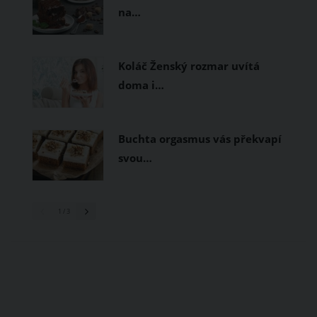
na…
Koláč Ženský rozmar uvítá
doma i…
Buchta orgasmus vás překvapí
svou…
1
/ 3