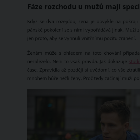
Fáze rozchodu u mužů mají speci
Když se dva rozejdou, žena je obvykle na pokraji
pánské pokolení se s nimi vypořádává jinak. Muži z
jen proto, aby se vyhnuli vnitřnímu pocitu zranění.
Ženám může s ohledem na toto chování připadat,
nezáleželo. Není to však pravda. Jak dokazuje
stud
čase. Zpravidla až později si uvědomí, co vše ztra
mnohem hůře nežli ženy. Proč tedy začínají muži p