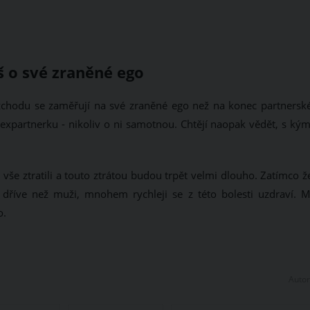
š o své zraněné ego
zchodu se zaměřují na své zraněné ego než na konec partnersk
xpartnerku - nikoliv o ni samotnou. Chtějí naopak vědět, s kým
vše ztratili a touto ztrátou budou trpět velmi dlouho. Zatímco ž
 dříve než muži, mnohem rychleji se z této bolesti uzdraví. M
o.
Autor