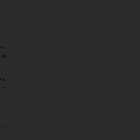
ého
 se
eny
uži
:
AK