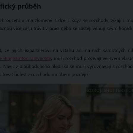
fický průběh
 zhroucení a má zlomené srdce. I když se rozchody týkají i mu
ačnou více času trávit v práci nebo se častěji věnují svým koníč
 že jejich expartnerovi na vztahu ani na nich samotných ni
ie Binghamton University
, muži rozchod prožívají ve svém vlast
tili. Navíc z dlouhodobého hlediska se muži vyrovnávají s rozcho
ociťovat bolest z rozchodu mnohem později?
ZDROJ: SHUTTERSTO