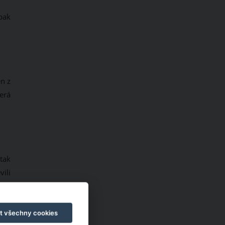
pak
n z
terá
tak
vili
OCK
t všechny cookies