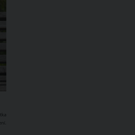
tka
ní.