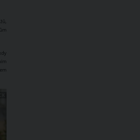
žů,
kům
kdy
ním
dem
CK