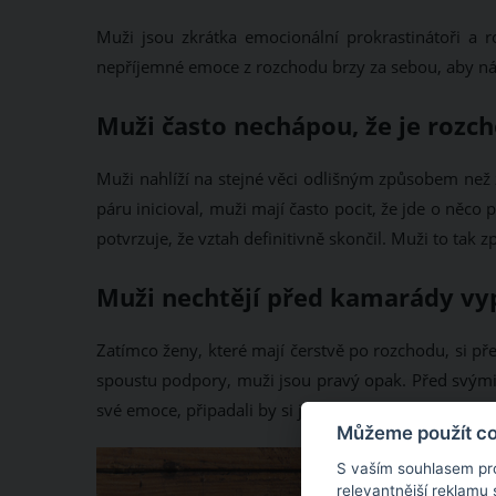
Muži jsou zkrátka emocionální prokrastinátoři a 
nepříjemné emoce z rozchodu brzy za sebou, aby ná
Muži často nechápou, že je rozch
Muži nahlíží na stejné věci odlišným způsobem než 
páru inicioval, muži mají často pocit, že jde o něco
potvrzuje, že vztah definitivně skončil. Muži to tak z
Muži nechtějí před kamarády vyp
Zatímco ženy, které mají čerstvě po rozchodu, si p
spoustu podpory, muži jsou pravý opak. Před svými p
své emoce, připadali by si jako slaboši.
Můžeme použít coo
S vaším souhlasem pr
relevantnější reklamu