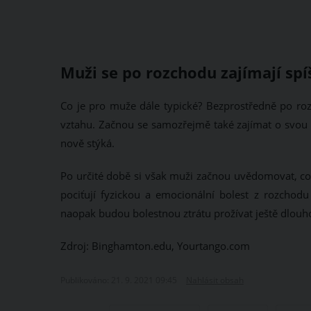
Muži se po rozchodu zajímají spí
Co je pro muže dále typické? Bezprostředně po ro
vztahu. Začnou se samozřejmě také zajímat o svou e
nově stýká.
Po určité době si však muži začnou uvědomovat, co 
pociťují fyzickou a emocionální bolest z rozchodu
naopak budou bolestnou ztrátu prožívat ještě dlouh
Zdroj: Binghamton.edu, Yourtango.com
Publikováno: 21. 9. 2021 09:45
Nahlásit obsah