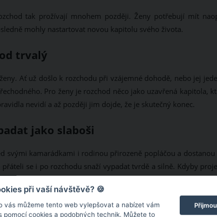
rozchod tak prožívají mnohem později. Ženy potřebují mít nao
sledně mohly nastartovat novou kapitolu svého života.
od trvalý
ženy. Ať už došlo k rozchodu při vzájemné dohodě, nebo jej jede
 přechodného. Pro ženy je rozchod něco jako uzavřená kapitola, k
pravidla nevidí a až později jim dojde, že je skutečný konec.
adat jako slaboši
řed svými kamarádkami i rodinou přirozeně popláčou a dostanou 
řáteli se i po rozchodu snaží vypadat tvrdě a silně. Kdyby proje
kies při vaší návštěvě? 🍪
o vás můžeme tento web vylepšovat a nabízet vám
ZDROJ: SHUTTERST
Přijmou
 s pomocí cookies a podobných technik. Můžete to