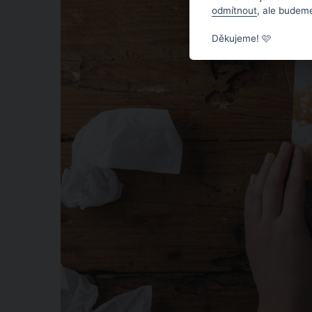
odmítnout
, ale budeme
Děkujeme! 🩷