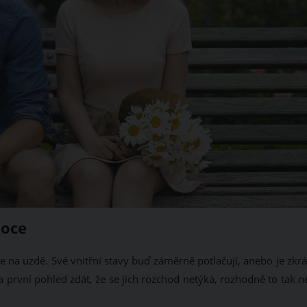
moce
 na uzdě. Své vnitřní stavy buď záměrně potlačují, anebo je zkrá
první pohled zdát, že se jich rozchod netýká, rozhodně to tak ne