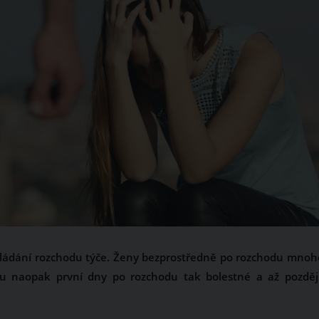
 zvládání rozchodu týče. Ženy bezprostředně po rozchodu mno
ou naopak první dny po rozchodu tak bolestné a až později