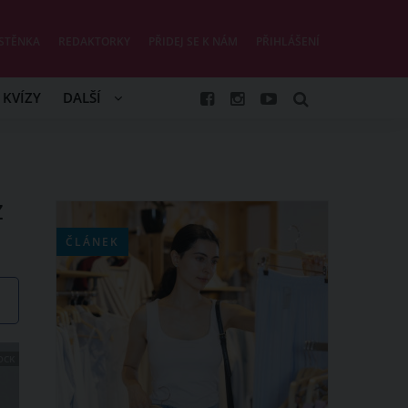
STĚNKA
REDAKTORKY
PŘIDEJ SE K NÁM
PŘIHLÁŠENÍ
KVÍZY
DALŠÍ
z
ČLÁNEK
OCK