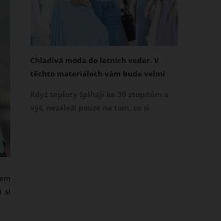
Chladivá móda do letních veder. V
těchto materiálech vám bude velmi
příjemně
Když teploty šplhají ke 30 stupňům a
výš, nezáleží pouze na tom, co si
obléknete, ale také z čeho je oblečení
ušité. Některé materiály totiž zadržují
teplo a pot, jiné naopak nechají
pokožku dýchat a pomohou vám
zvládnout i opravdu horké dny.
hem
Základem letního šatníku by proto
 si
měly být přírodní nebo funkční
prodyšné tkaniny a volnější střihy.