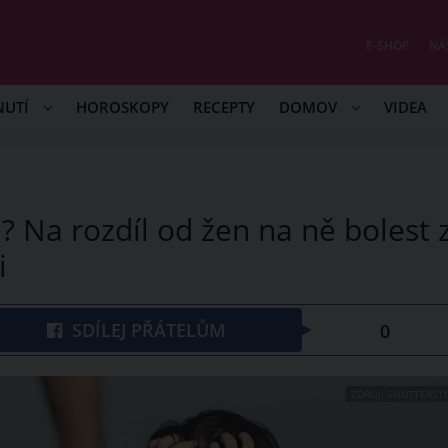
E-SHOP
NÁ
NUTÍ
HOROSKOPY
RECEPTY
DOMOV
VIDEA
? Na rozdíl od žen na ně bolest 
i
SDÍLEJ PŘÁTELŮM
0
ZDROJ: SHUTTERST