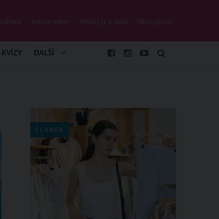
STĚNKA
REDAKTORKY
PŘIDEJ SE K NÁM
PŘIHLÁŠENÍ
KVÍZY
DALŠÍ
ČLÁNEK