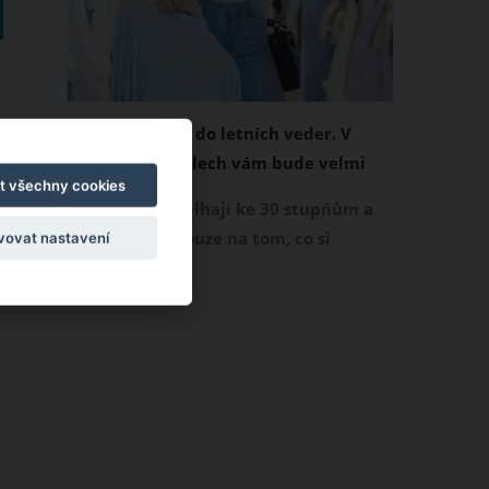
Chladivá móda do letních veder. V
těchto materiálech vám bude velmi
t všechny cookies
příjemně
Když teploty šplhají ke 30 stupňům a
výš, nezáleží pouze na tom, co si
vovat nastavení
obléknete, ale také z čeho je oblečení
ušité. Některé materiály totiž zadržují
teplo a pot, jiné naopak nechají
pokožku dýchat a pomohou vám
zvládnout i opravdu horké dny.
Základem letního šatníku by proto
měly být přírodní nebo funkční
prodyšné tkaniny a volnější střihy.