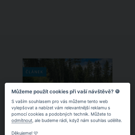
zvýšeného rizika přehřátí a únavy.
Tradiční čínská medicína nabízí
moudré rady, jak si udržet rovnováhu a
pohodu i v nejteplejších dnech roku.
Podívejme se na pět osvědčených tipů,
které vám pomohou zvládnout letní
vedra.
ČLÁNEK
Můžeme použít cookies při vaší návštěvě? 🍪
S vaším souhlasem pro vás můžeme tento web
vylepšovat a nabízet vám relevantnější reklamu s
pomocí cookies a podobných technik. Můžete to
odmítnout
, ale budeme rádi, když nám souhlas udělíte.
Děkujeme! 🩷