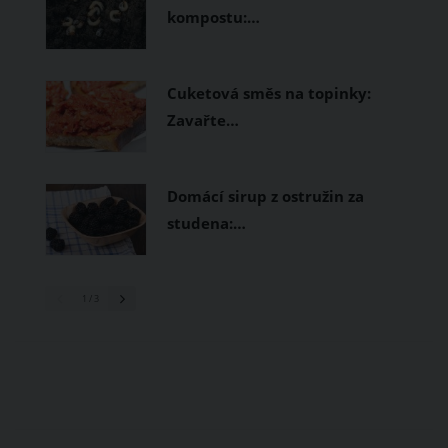
kompostu:…
Cuketová směs na topinky:
Zavařte…
Domácí sirup z ostružin za
studena:…
1
/ 3