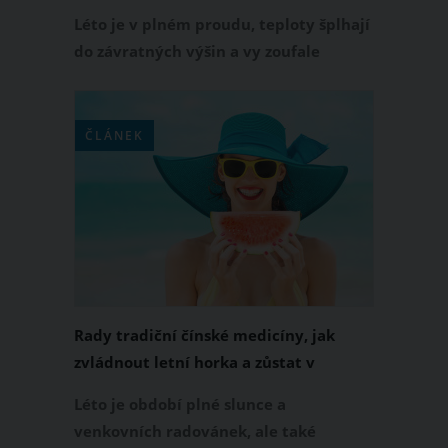
Léto je v plném proudu, teploty šplhají
do závratných výšin a vy zoufale
hledáte způsob, jak se ochladit?
Přinášíme pět zaručených tipů, které
vám pomohou přežít horké dny i bez
ČLÁNEK
klimatizace. Osvěžte se a užijte si letní
pohodu naplno!
Rady tradiční čínské medicíny, jak
zvládnout letní horka a zůstat v
pohodě. Co vše vám pomůže?
Léto je období plné slunce a
venkovních radovánek, ale také