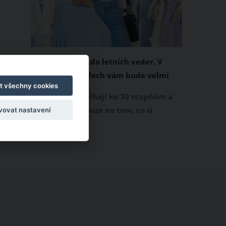
Chladivá móda do letních veder. V
těchto materiálech vám bude velmi
t všechny cookies
příjemně
Když teploty šplhají ke 30 stupňům a
výš, nezáleží pouze na tom, co si
vovat nastavení
obléknete, ale také z čeho je oblečení
ušité. Některé materiály totiž zadržují
teplo a pot, jiné naopak nechají
pokožku dýchat a pomohou vám
zvládnout i opravdu horké dny.
Základem letního šatníku by proto
měly být přírodní nebo funkční
prodyšné tkaniny a volnější střihy.