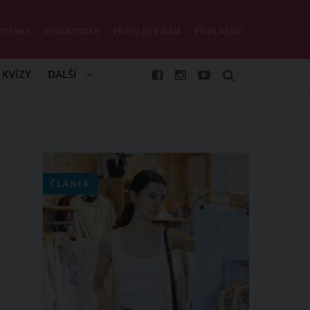
STĚNKA
REDAKTORKY
PŘIDEJ SE K NÁM
PŘIHLÁŠENÍ
KVÍZY
DALŠÍ
ČLÁNEK