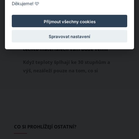
Děkujeme! 🩷
Přijmout všechny cookies
Spravovat nastavení
Chladivá móda do letních veder. V
těchto materiálech vám bude velmi
příjemně
Když teploty šplhají ke 30 stupňům a
výš, nezáleží pouze na tom, co si
obléknete, ale také z čeho je oblečení
ušité. Některé materiály totiž zadržují
teplo a pot, jiné naopak nechají
pokožku dýchat a pomohou vám
zvládnout i opravdu horké dny.
Základem letního šatníku by proto
CO SI PROHLÍŽEJÍ OSTATNÍ?
měly být přírodní nebo funkční
prodyšné tkaniny a volnější střihy.