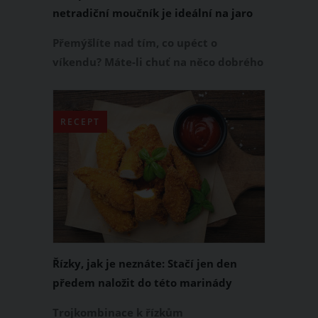
netradiční moučník je ideální na jaro
Přemýšlíte nad tím, co upéct o
víkendu? Máte-li chuť na něco dobrého
a zároveň výjimečného, vyzkoušejte
recept na mechovou roládu. Základem
tohoto netradičního moučníku je
RECEPT
piškotové těsto s přídavkem listového
špenátu. Proto má korpus mechové
rolády typicky zelenou barvu. Jak si
tedy tento báječný moučník připravit?
Řízky, jak je neznáte: Stačí jen den
předem naložit do této marinády
Trojkombinace k řízkům