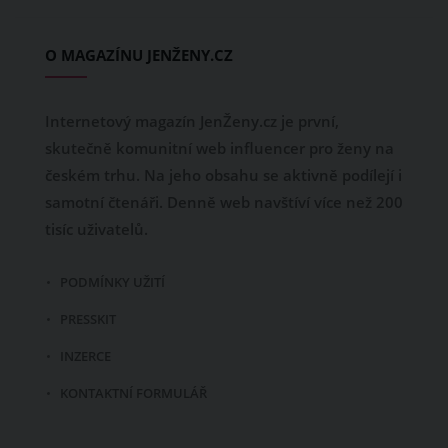
O MAGAZÍNU JENŽENY.CZ
Internetový magazín JenŽeny.cz je první,
skutečně komunitní web influencer pro ženy na
českém trhu. Na jeho obsahu se aktivně podílejí i
samotní čtenáři. Denně web navštíví více než 200
tisíc uživatelů.
PODMÍNKY UŽITÍ
PRESSKIT
INZERCE
KONTAKTNÍ FORMULÁŘ