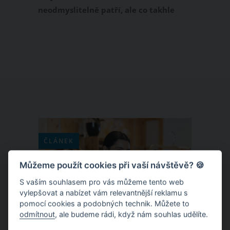
neodmyslitelně patří, ale co takhle
vyzkoušet jejich netradiční, ale přesto
výbornou variantu s kořením a
zakysanou smetanou? Nebudete
litovat!
ČLÁNEK
Můžeme použít cookies při vaší návštěvě? 🍪
S vaším souhlasem pro vás můžeme tento web
vylepšovat a nabízet vám relevantnější reklamu s
pomocí cookies a podobných technik. Můžete to
odmítnout
, ale budeme rádi, když nám souhlas udělíte.