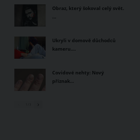
Obraz, který šokoval celý svět.
…
Ukryli v domově důchodců
kameru.…
Covidové nehty: Nový
příznak…
1
/ 3