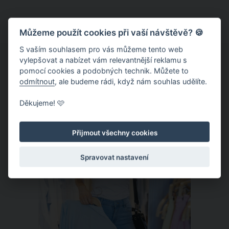
nemocní vykazují také nové příznaky
koronaviru. Prvotní symptomy
onemocnění covidem-19 proměnila
Můžeme použít cookies při vaší návštěvě? 🍪
zejména indická mutace delta, na
S vaším souhlasem pro vás můžeme tento web
kterou si posvítili britští vědci.
vylepšovat a nabízet vám relevantnější reklamu s
pomocí cookies a podobných technik. Můžete to
odmítnout
, ale budeme rádi, když nám souhlas udělíte.
Děkujeme! 🩷
ČLÁNEK
Přijmout všechny cookies
Spravovat nastavení