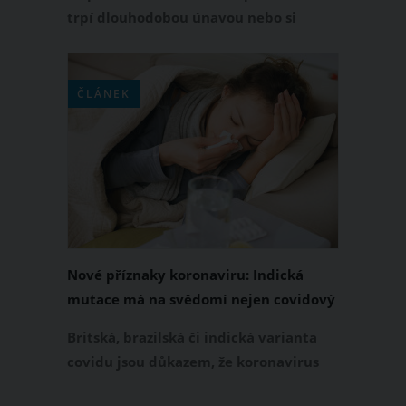
trpí dlouhodobou únavou nebo si
stěžuje na nadměrné vypadávání
vlasů. Na nový příznak koronaviru,
který se objevuje několik týdnů po
ČLÁNEK
onemocnění, upozornili britští vědci.
Jedná se o tzv. covidové nehty, pro
které jsou typické příčné rýhy.
Nové příznaky koronaviru: Indická
mutace má na svědomí nejen covidový
jazyk
Britská, brazilská či indická varianta
covidu jsou důkazem, že koronavirus
stále mutuje. S proměňujícím se virem