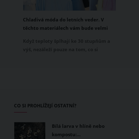
Chladivá móda do letních veder. V
těchto materiálech vám bude velmi
příjemně
Když teploty šplhají ke 30 stupňům a
výš, nezáleží pouze na tom, co si
obléknete, ale také z čeho je oblečení
ušité. Některé materiály totiž zadržují
teplo a pot, jiné naopak nechají
pokožku dýchat a pomohou vám
zvládnout i opravdu horké dny.
Základem letního šatníku by proto
CO SI PROHLÍŽEJÍ OSTATNÍ?
měly být přírodní nebo funkční
prodyšné tkaniny a volnější střihy.
Bílá larva v hlíně nebo
kompostu:…