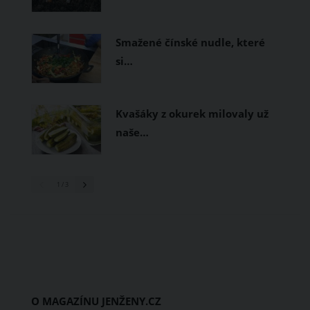
Smažené čínské nudle, které
si…
Kvašáky z okurek milovaly už
naše…
1
/ 3
O MAGAZÍNU JENŽENY.CZ