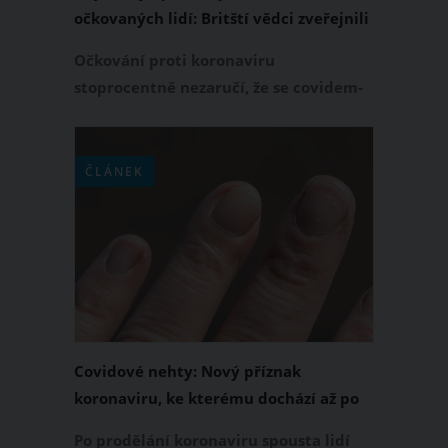
očkovaných lidí: Britští vědci zveřejnili
seznam konkrétních symptomů
Očkování proti koronaviru
stoprocentně nezaručí, že se covidem-
19 znovu nenakazíte. Vakcína však tuto
pravděpodobnost výrazně snižuje, a
navíc minimalizuje riziko vážného
ČLÁNEK
průběhu nemoci. Britští vědci se
čerstvě zaměřili na to, jaké jsou
nejčastější příznaky koronaviru u
očkovaných lidí. Jejich zjištění zveřejnil
portál IFL Science.
Covidové nehty: Nový příznak
koronaviru, ke kterému dochází až po
prodělání nemoci
Po prodělání koronaviru spousta lidí