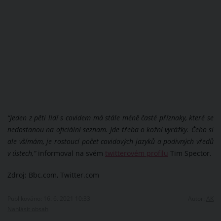
“Jeden z pěti lidí s covidem má stále méně časté příznaky, které se
nedostanou na oficiální seznam. Jde třeba o kožní vyrážky. Čeho si
ale všímám, je rostoucí počet covidových jazyků a podivných vředů
v ústech,”
informoval na svém
twitterovém profilu
Tim Spector.
Zdroj: Bbc.com, Twitter.com
Publikováno: 16. 6. 2021 10:33
Autor:
AK
Nahlásit obsah