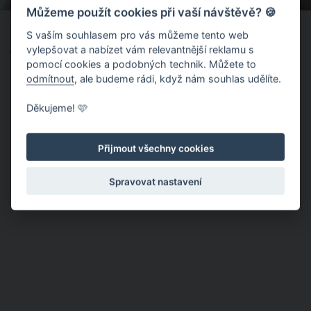
Můžeme použít cookies při vaší návštěvě? 🍪
Pacienty nově trápí i covidový jazyk nebo
S vaším souhlasem pro vás můžeme tento web
vylepšovat a nabízet vám relevantnější reklamu s
vředy v ústech
pomocí cookies a podobných technik. Můžete to
odmítnout
, ale budeme rádi, když nám souhlas udělíte.
Profesor Tim Spector se setkává ještě s dalším novým
příznakem koronaviru, který má na svědomí také indická
Děkujeme! 🩷
mutace delta. Jde o tzv. covidový jazyk.
Přijmout všechny cookies
Spravovat nastavení