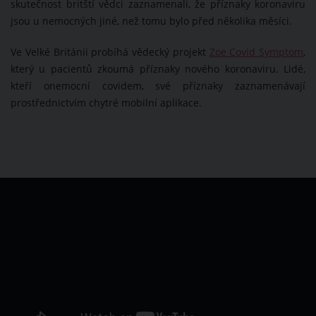
skutečnost britští vědci zaznamenali, že příznaky koronaviru
jsou u nemocných jiné, než tomu bylo před několika měsíci.
Ve Velké Británii probíhá vědecký projekt
Zoe Covid Symptom
,
který u pacientů zkoumá příznaky nového koronaviru. Lidé,
kteří onemocní covidem, své příznaky zaznamenávají
prostřednictvím chytré mobilní aplikace.