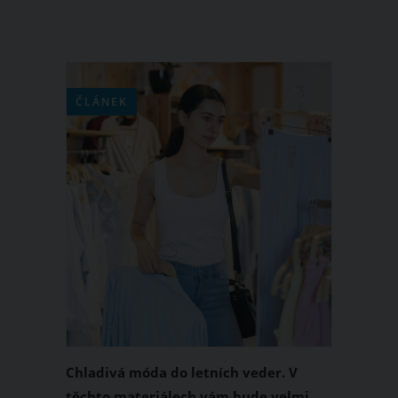
ČLÁNEK
Chladivá móda do letních veder. V
těchto materiálech vám bude velmi