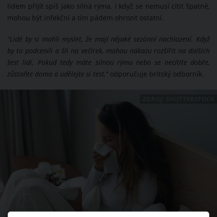
lidem přijít spíš jako silná rýma. I když se nemusí cítit špatně,
mohou být infekční a tím pádem ohrozit ostatní.
“Lidé by si mohli myslet, že mají nějaké sezónní nachlazení. Když
by to podcenili a šli na večírek, mohou nákazu rozšířit na dalších
šest lidí. Pokud tedy máte silnou rýmu nebo se necítíte dobře,
zůstaňte doma a udělejte si test,”
odporučuje britský odborník.
ZDROJ: SHUTTERSTOCK