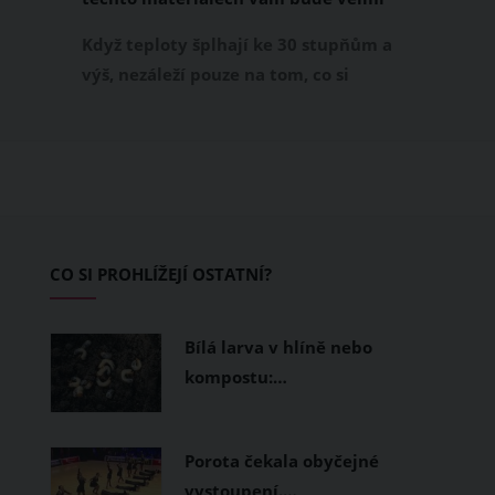
příjemně
Když teploty šplhají ke 30 stupňům a
výš, nezáleží pouze na tom, co si
obléknete, ale také z čeho je oblečení
ušité. Některé materiály totiž zadržují
teplo a pot, jiné naopak nechají
pokožku dýchat a pomohou vám
zvládnout i opravdu horké dny.
Základem letního šatníku by proto
CO SI PROHLÍŽEJÍ OSTATNÍ?
měly být přírodní nebo funkční
prodyšné tkaniny a volnější střihy.
Bílá larva v hlíně nebo
kompostu:…
Porota čekala obyčejné
vystoupení.…