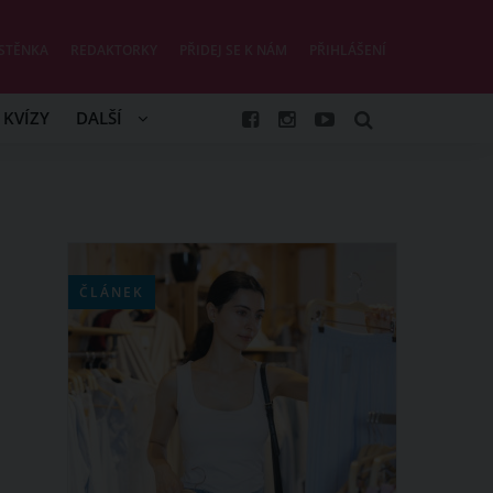
STĚNKA
REDAKTORKY
PŘIDEJ SE K NÁM
PŘIHLÁŠENÍ
KVÍZY
DALŠÍ
ČLÁNEK