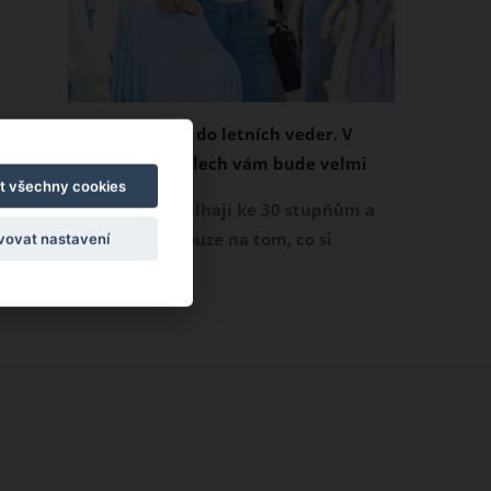
Chladivá móda do letních veder. V
těchto materiálech vám bude velmi
t všechny cookies
příjemně
Když teploty šplhají ke 30 stupňům a
výš, nezáleží pouze na tom, co si
vovat nastavení
obléknete, ale také z čeho je oblečení
ušité. Některé materiály totiž zadržují
teplo a pot, jiné naopak nechají
pokožku dýchat a pomohou vám
zvládnout i opravdu horké dny.
Základem letního šatníku by proto
měly být přírodní nebo funkční
prodyšné tkaniny a volnější střihy.