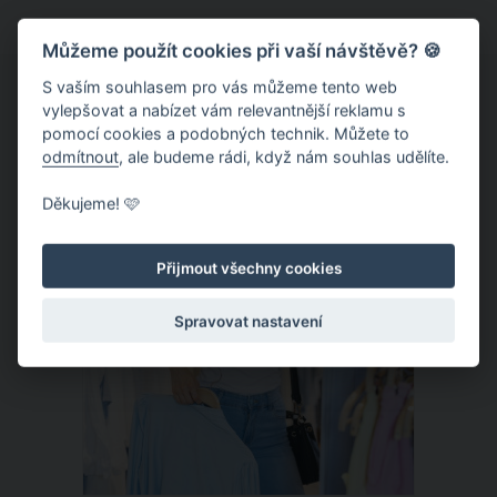
vychytávkám se vám bude lépe
Můžeme použít cookies při vaší návštěvě? 🍪
cestovat, předejdete případným
nepříjemnostem během pobytu a na
S vaším souhlasem pro vás můžeme tento web
vylepšovat a nabízet vám relevantnější reklamu s
pláži u vody zažijete větší pohodu.
pomocí cookies a podobných technik. Můžete to
odmítnout
, ale budeme rádi, když nám souhlas udělíte.
ČLÁNEK
Děkujeme! 🩷
Přijmout všechny cookies
Spravovat nastavení