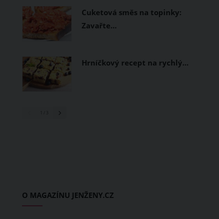
Cuketová směs na topinky:
Zavařte…
Hrníčkový recept na rychlý…
1
/ 3
O MAGAZÍNU JENŽENY.CZ