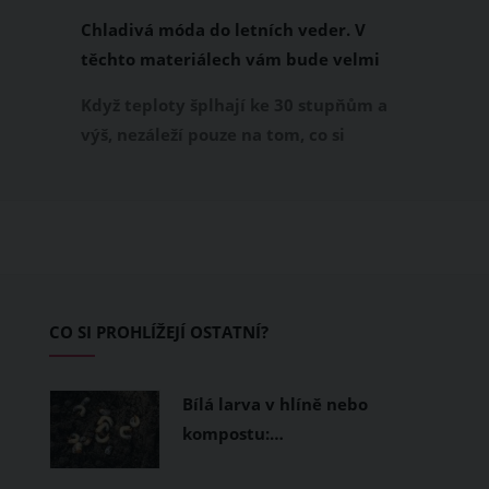
Chladivá móda do letních veder. V
těchto materiálech vám bude velmi
příjemně
Když teploty šplhají ke 30 stupňům a
výš, nezáleží pouze na tom, co si
obléknete, ale také z čeho je oblečení
ušité. Některé materiály totiž zadržují
teplo a pot, jiné naopak nechají
pokožku dýchat a pomohou vám
zvládnout i opravdu horké dny.
Základem letního šatníku by proto
CO SI PROHLÍŽEJÍ OSTATNÍ?
měly být přírodní nebo funkční
prodyšné tkaniny a volnější střihy.
Bílá larva v hlíně nebo
kompostu:…