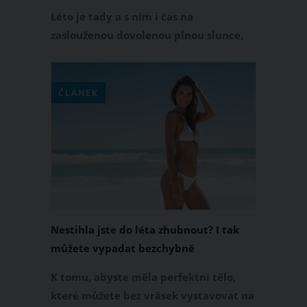
sobecké rezervace
Léto je tady a s ním i čas na
zaslouženou dovolenou plnou slunce,
mořských vln a odpočinku. Představte
si, jak ležíte na lehátku u bazénu, s
oblíbeným koktejlem v ruce a knížkou,
ČLÁNEK
která vás vtáhne do jiného světa.
Jenže... co když jsou všechna lehátka
obsazená už v sedm ráno, protože si na
ně někteří lidé sobecky položili ručník?
Nestihla jste do léta zhubnout? I tak
můžete vypadat bezchybně
K tomu, abyste měla perfektní tělo,
které můžete bez vrásek vystavovat na