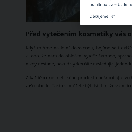
odmítnout
, ale budeme
Děkujeme! 🩷
Před vytečením kosmetiky vás oc
Když míříme na letní dovolenou, bojíme se i další
z toho, že nám do oblečení vyteče šampon, sprcho
nikdy nestane, pokud vyzkoušíte následující jednod
Z každého kosmetického produktu odšroubujte vrchní
zašroubujte. Takto si můžete být jistí tím, že vám d