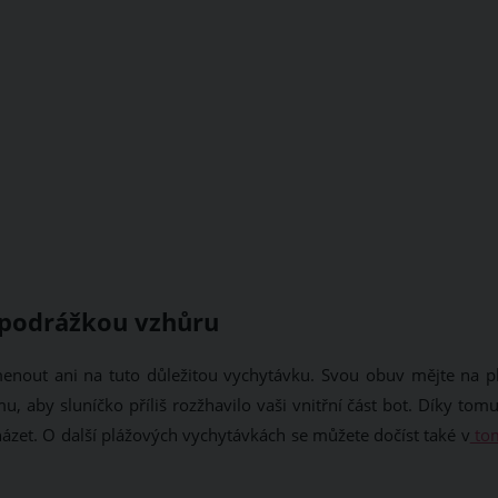
 podrážkou vzhůru
enout ani na tuto důležitou vychytávku. Svou obuv mějte na pl
 aby sluníčko příliš rozžhavilo vaši vnitřní část bot. Díky tomu
et. O další plážových vychytávkách se můžete dočíst také v
to