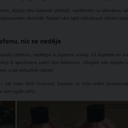
čením. Abyste této kalamitě předešli, navlékněte na skleněnou lá
ecializovaném obchodě. Postačí vám také nafouknuté dětské ruká
fonu, nic se neděje
bíječky telefonu, nedělejte si zbytečné vrásky. Až dojedete do s
koji či apartmánu zadní část televizoru. Obvykle zde najdete 
em, a tak pohodlně nabíjet.
i tak máte další možnost. Zeptejte se mile svého poskytovat
že vám vyjde vstříc.
ZDROJ: PACSAFE.