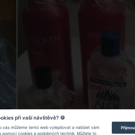
kies při vaší návštěvě? 🍪
o vás můžeme tento web vylepšovat a nabízet vám
Přijmou
 s pomocí cookies a podobných technik. Můžete to