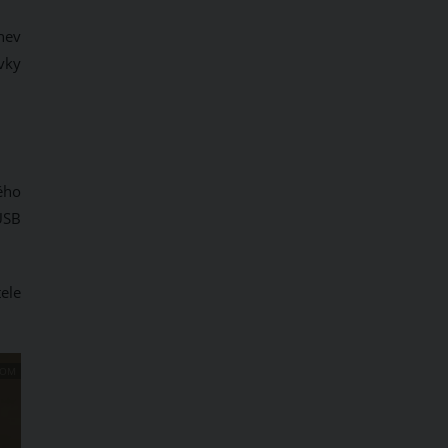
hev
vky
vého
USB
ele
COM