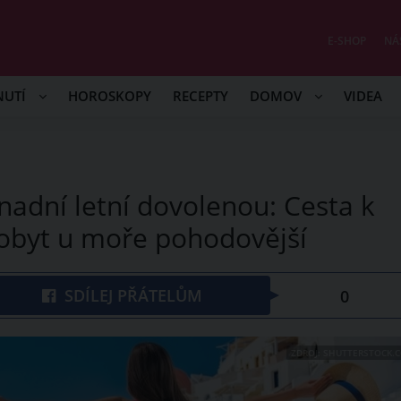
E-SHOP
NÁ
NUTÍ
HOROSKOPY
RECEPTY
DOMOV
VIDEA
snadní letní dovolenou: Cesta k
pobyt u moře pohodovější
SDÍLEJ PŘÁTELŮM
0
ZDROJ: SHUTTERSTOCK.