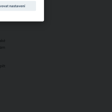
vovat nastavení
aké
vám
pět