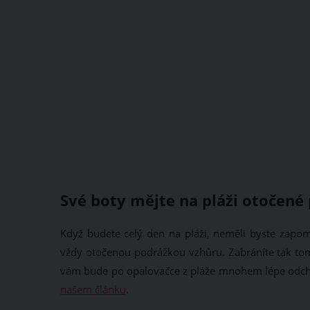
Své boty mějte na pláži otočené
Když budete celý den na pláži, neměli byste zapom
vždy otočenou podrážkou vzhůru. Zabráníte tak tomu,
vám bude po opalovačce z pláže mnohem lépe odcház
našem článku
.