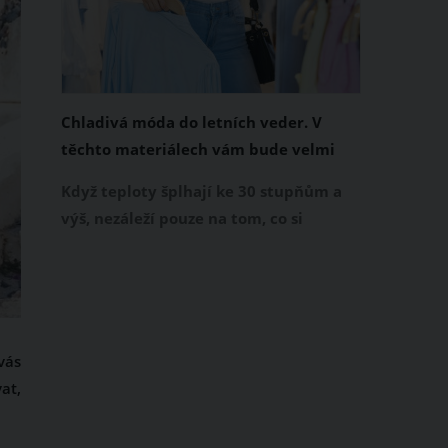
Chladivá móda do letních veder. V
těchto materiálech vám bude velmi
příjemně
Když teploty šplhají ke 30 stupňům a
výš, nezáleží pouze na tom, co si
obléknete, ale také z čeho je oblečení
ušité. Některé materiály totiž zadržují
teplo a pot, jiné naopak nechají
pokožku dýchat a pomohou vám
zvládnout i opravdu horké dny.
vás
Základem letního šatníku by proto
at,
měly být přírodní nebo funkční
prodyšné tkaniny a volnější střihy.