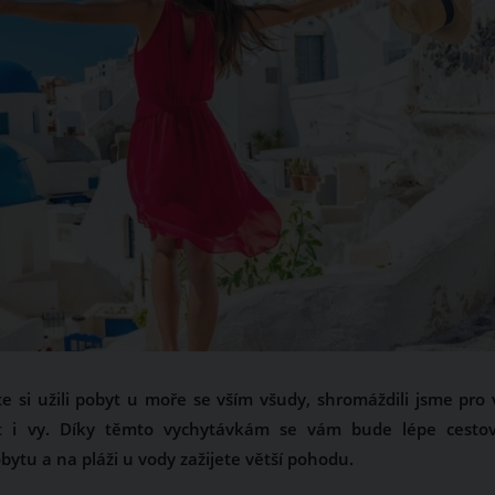
e si užili pobyt u moře se vším všudy, shromáždili jsme pro 
nát i vy. Díky těmto vychytávkám se vám bude lépe cestov
u a na pláži u vody zažijete větší pohodu.