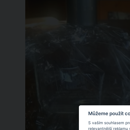
Můžeme použít coo
S vaším souhlasem pr
relevantnější reklamu