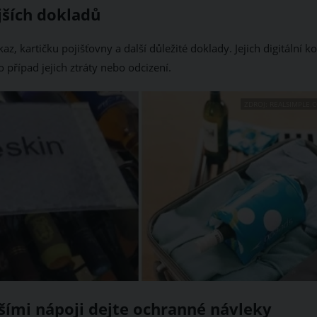
jších dokladů
z, kartičku pojišťovny a další důležité doklady. Jejich digitální k
o případ jejich ztráty nebo odcizení.
ZDROJ: REALSIMPLE.
lšími nápoji dejte ochranné návleky