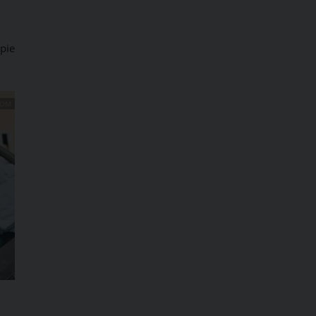
opie
COM