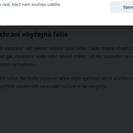
 rádi, když nám souhlas udělíte.
Spra
hrání obyčejná fólie
ch katastrof než jenom rozbité lahvi vína. Často máme strach t
vý gel, micelární voda nebo tělové mléko. Už nic takového se 
uchou vychytávku.
 víčko. Na hrdlo plastové lahve dejte igelitový sáček a víčko o
o pečlivě zabalených zavazadel rozhodně nic nevyteče.