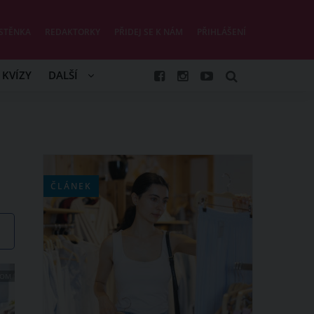
STĚNKA
REDAKTORKY
PŘIDEJ SE K NÁM
PŘIHLÁŠENÍ
KVÍZY
DALŠÍ
ČLÁNEK
COM