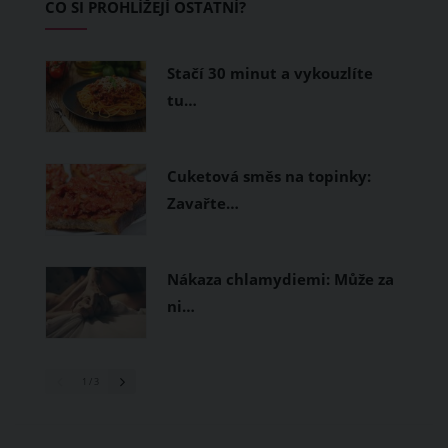
CO SI PROHLÍŽEJÍ OSTATNÍ?
měly být přírodní nebo funkční
prodyšné tkaniny a volnější střihy.
Stačí 30 minut a vykouzlíte
tu…
Cuketová směs na topinky:
Zavařte…
Nákaza chlamydiemi: Může za
ni…
1
/ 3