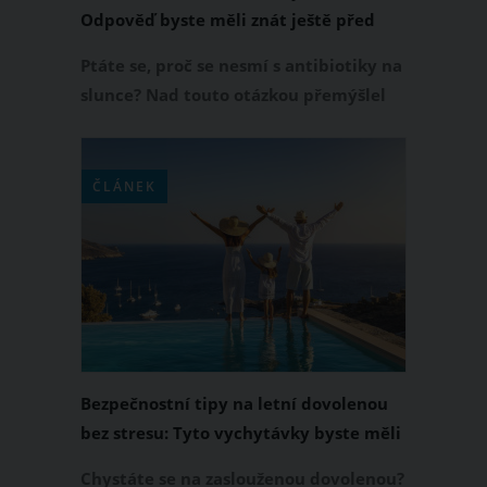
Odpověď byste měli znát ještě před
odjezdem na letní dovolenou
Ptáte se, proč se nesmí s antibiotiky na
slunce? Nad touto otázkou přemýšlel
alespoň jednou v životě v průběhu
letních měsíců snad každý z nás. Pokud
vy nebo vaše děti berete antibiotika a
ČLÁNEK
nechcete si v létě odepřít koupání v
bazénu nebo dovolenou u moře, měli
byste vědět, proč antibiotika a slunce
nejdou rozhodně dohromady.
Bezpečnostní tipy na letní dovolenou
bez stresu: Tyto vychytávky byste měli
rozhodně znát!
Chystáte se na zaslouženou dovolenou?