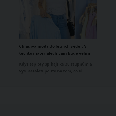
Chladivá móda do letních veder. V
těchto materiálech vám bude velmi
příjemně
Když teploty šplhají ke 30 stupňům a
výš, nezáleží pouze na tom, co si
obléknete, ale také z čeho je oblečení
ušité. Některé materiály totiž zadržují
teplo a pot, jiné naopak nechají
pokožku dýchat a pomohou vám
zvládnout i opravdu horké dny.
Základem letního šatníku by proto