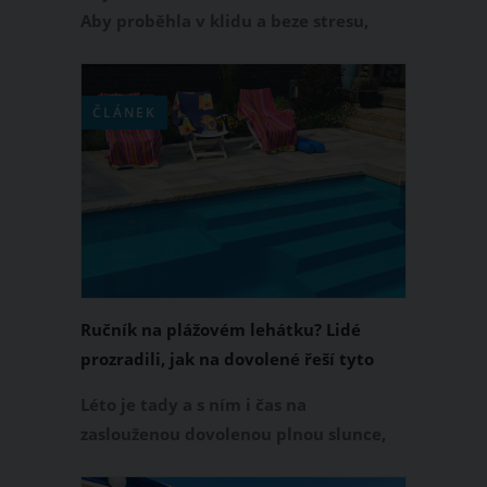
Aby proběhla v klidu a beze stresu,
máme pro vás několik cenných tipů od
zkušených cestovatelů, které byste
měli rozhodně znát. Tyto vychytávky
ČLÁNEK
zařaďte do svých příprav na dovolenou
a garantujeme vám, že vás nezklamou!
Ručník na plážovém lehátku? Lidé
prozradili, jak na dovolené řeší tyto
sobecké rezervace
Léto je tady a s ním i čas na
zaslouženou dovolenou plnou slunce,
mořských vln a odpočinku. Představte