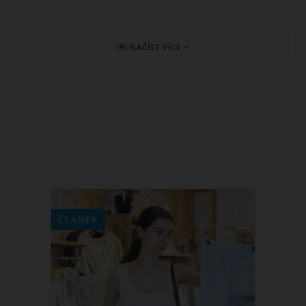
dovolenou do Spojených arabských
emirátů. Slunce, moře a teplého počasí
(9) NAČÍST VÍCE
si však neužívá sama. Kromě
dvouletého syna Jiříčka jí dělá
doprovod také její pohledný kadeřník.
ČLÁNEK