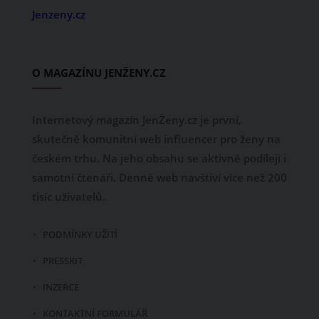
Jenzeny.cz
O MAGAZÍNU JENŽENY.CZ
Internetový magazín JenŽeny.cz je první,
skutečně komunitní web influencer pro ženy na
českém trhu. Na jeho obsahu se aktivně podílejí i
samotní čtenáři. Denně web navštíví více než 200
tisíc uživatelů.
PODMÍNKY UŽITÍ
PRESSKIT
INZERCE
KONTAKTNÍ FORMULÁŘ