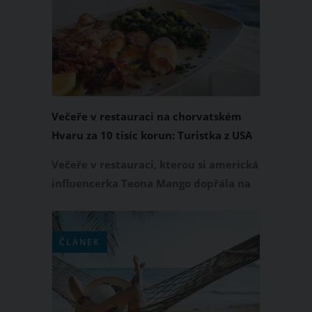
pomerančové šťávy a jednu porci
krevet zaplatili neuvěřitelných 711
eur, tedy v přepočtu 17 tisíc korun.
Večeře v restauraci na chorvatském
Hvaru za 10 tisíc korun: Turistka z USA
zůstala v šoku
Večeře v restauraci, kterou si americká
influencerka Teona Mango dopřála na
chorvatském Hvaru, se pěkně
prodražila. Se svým partnerem za ni
zaplatili 402 euro, tedy v přepočtu
ČLÁNEK
skoro 10 tisíc korun. Šokující účet
následně influencerka zveřejnila na
svém TikToku a zároveň prozradila, na