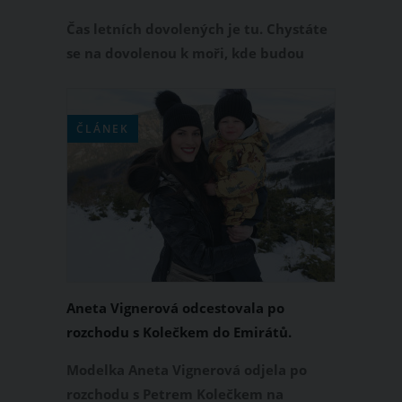
tělu nabízí spoustu zdravotních
Čas letních dovolených je tu. Chystáte
benefitů
se na dovolenou k moři, kde budou
písečné pláže? V tom případě se nejen
opalujte a koupejte, ale také
pravidelně procházejte bosýma
ČLÁNEK
nohama po písku. Chůze po písečné
pláži má totiž vašemu zdraví co
nabídnout. O které zdravotní výhody
se jedná především?
Aneta Vignerová odcestovala po
rozchodu s Kolečkem do Emirátů.
Doprovod jí dělá pohledný kadeřník
Modelka Aneta Vignerová odjela po
rozchodu s Petrem Kolečkem na