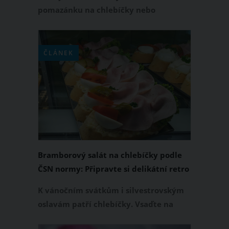
pomazánku na chlebíčky nebo
jednohubky? Vyzkoušejte pomazánku z
moravanky, která je rychlá a snadná na
přípravu a jejíž chuť si nebudete moci
ČLÁNEK
vynachválit. Pokud jste pomazánku na
chlebíčky z moravanky ještě
nezkoušeli, rozhodně se do ní její
přípravy pusťte. Je totiž velmi dobrá.
Bramborový salát na chlebíčky podle
ČSN normy: Připravte si delikátní retro
chlebíčky
K vánočním svátkům i silvestrovským
oslavám patří chlebíčky. Vsaďte na
starou dobrou klasiku a udělejte si