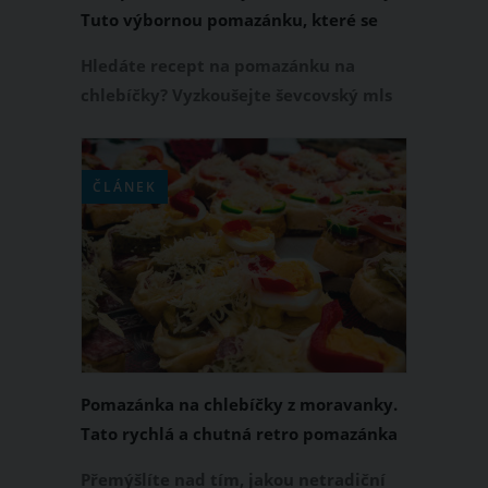
Tuto výbornou pomazánku, které se
říká i sloní žrádlo, si zamilujete
Hledáte recept na pomazánku na
chlebíčky? Vyzkoušejte ševcovský mls
neboli sloní žrádlo. Tato univerzální
pomazánka je výborná zvláště na
chlebíčky, kde s ní můžete nahradit
ČLÁNEK
klasický vlašský salát. Kromě toho je
příprava ševcovského mlsu velmi
jednoduchá a ve srovnání s kupovaným
vlašákem vás vyjde pouze na pár
korun.
Pomazánka na chlebíčky z moravanky.
Tato rychlá a chutná retro pomazánka
je pokladem na talíři
Přemýšlíte nad tím, jakou netradiční