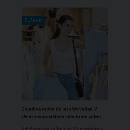
krabích tyčinek. Nebudete si chtít
dělat jiné.
ČLÁNEK
Chladivá móda do letních veder. V
těchto materiálech vám bude velmi
příjemně
Když teploty šplhají ke 30 stupňům a