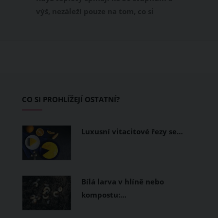
výš, nezáleží pouze na tom, co si
obléknete, ale také z čeho je oblečení
ušité. Některé materiály totiž zadržují
teplo a pot, jiné naopak nechají
pokožku dýchat a pomohou vám
zvládnout i opravdu horké dny.
Základem letního šatníku by proto
CO SI PROHLÍŽEJÍ OSTATNÍ?
měly být přírodní nebo funkční
prodyšné tkaniny a volnější střihy.
Luxusní vitacitové řezy se…
Bílá larva v hlíně nebo
kompostu:…