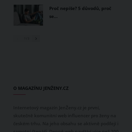
Proč nepíše? 5 důvodů, proč
se…
1
/ 3
O MAGAZÍNU JENŽENY.CZ
Internetový magazín JenŽeny.cz je první,
skutečně komunitní web influencer pro ženy na
českém trhu. Na jeho obsahu se aktivně podílejí i
samotní čtenáři. Denně web navštíví více než 200