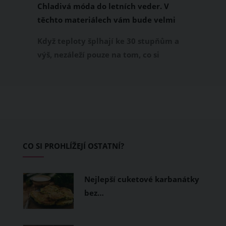
Chladivá móda do letních veder. V
těchto materiálech vám bude velmi
příjemně
Když teploty šplhají ke 30 stupňům a
výš, nezáleží pouze na tom, co si
obléknete, ale také z čeho je oblečení
ušité. Některé materiály totiž zadržují
teplo a pot, jiné naopak nechají
pokožku dýchat a pomohou vám
zvládnout i opravdu horké dny.
Základem letního šatníku by proto
CO SI PROHLÍŽEJÍ OSTATNÍ?
měly být přírodní nebo funkční
prodyšné tkaniny a volnější střihy.
Nejlepší cuketové karbanátky
bez…