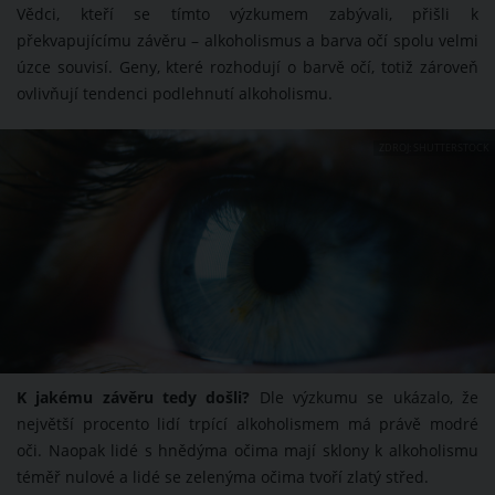
Vědci, kteří se tímto výzkumem zabývali, přišli k
překvapujícímu závěru – alkoholismus a barva očí spolu velmi
úzce souvisí. Geny, které rozhodují o barvě očí, totiž zároveň
ovlivňují tendenci podlehnutí alkoholismu.
ZDROJ: SHUTTERSTOCK
K jakému závěru tedy došli?
Dle výzkumu se ukázalo, že
největší procento lidí trpící alkoholismem má právě modré
oči. Naopak lidé s hnědýma očima mají sklony k alkoholismu
téměř nulové a lidé se zelenýma očima tvoří zlatý střed.