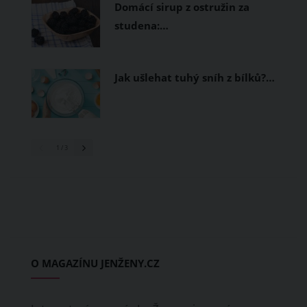
Domácí sirup z ostružin za
studena:…
Jak ušlehat tuhý sníh z bílků?…
1
/ 3
O MAGAZÍNU JENŽENY.CZ