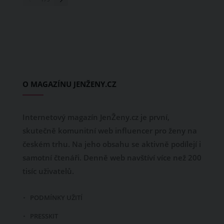
O MAGAZÍNU JENŽENY.CZ
Internetový magazín JenŽeny.cz je první,
skutečně komunitní web influencer pro ženy na
českém trhu. Na jeho obsahu se aktivně podílejí i
samotní čtenáři. Denně web navštíví více než 200
tisíc uživatelů.
PODMÍNKY UŽITÍ
PRESSKIT