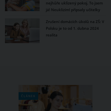
nejhůře uklizený pokoj. To jsem
já! Neuklízím! připsaly učitelky
Zrušení domácích úkolů na ZŠ: V
Polsku je to od 1. dubna 2024
realita
ČLÁNEK