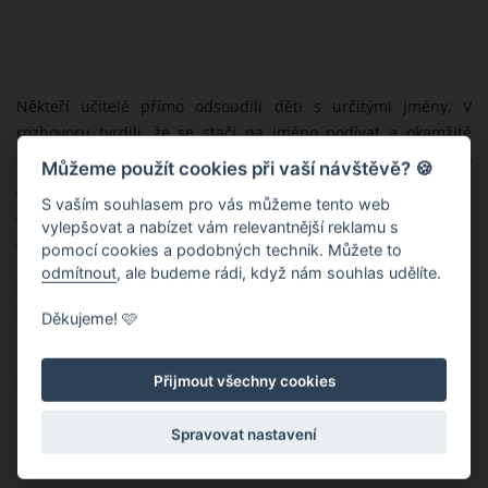
Někteří učitelé přímo odsoudili děti s určitými jmény. V
rozhovoru tvrdili, že se stačí na jméno podívat a okamžitě
vědí, že to bude obtížný žák. Konkrétně zmiňovali jména jako
Můžeme použít cookies při vaší návštěvě? 🍪
Jake, Max, Jack, Hayden a Jayden jako příklady chlapeckých
S vaším souhlasem pro vás můžeme tento web
jmen, která představují problém. U dívek pak kritizovali jména
vylepšovat a nabízet vám relevantnější reklamu s
jako Isla a Jessica, a označili je za velmi upovídaná.
pomocí cookies a podobných technik. Můžete to
odmítnout
, ale budeme rádi, když nám souhlas udělíte.
Závěrem musíme dodat, že jde o zahraniční jména a také o
zahraniční učitele. I tak však tento článek a video
Děkujeme! 🩷
influencerky SJ Strum stojí za zamyšlení.
Přijmout všechny cookies
Zdroj:
Tyla.com
,
Youtube.com
Spravovat nastavení