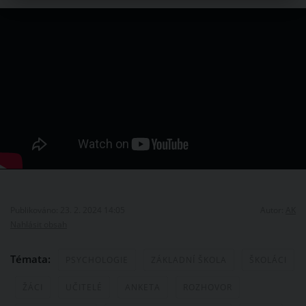
Publikováno: 23. 2. 2024 14:05
Autor:
AK
Nahlásit obsah
Témata:
PSYCHOLOGIE
ZÁKLADNÍ ŠKOLA
ŠKOLÁCI
ŽÁCI
UČITELÉ
ANKETA
ROZHOVOR