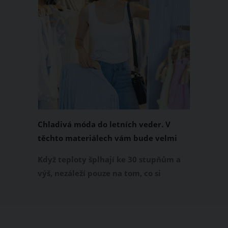
Chladivá móda do letních veder. V
těchto materiálech vám bude velmi
příjemně
Když teploty šplhají ke 30 stupňům a
výš, nezáleží pouze na tom, co si
obléknete, ale také z čeho je oblečení
ušité. Některé materiály totiž zadržují
teplo a pot, jiné naopak nechají
pokožku dýchat a pomohou vám