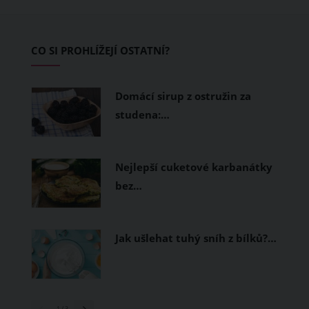
zvládnout i opravdu horké dny.
Základem letního šatníku by proto
CO SI PROHLÍŽEJÍ OSTATNÍ?
měly být přírodní nebo funkční
prodyšné tkaniny a volnější střihy.
Domácí sirup z ostružin za
studena:…
Nejlepší cuketové karbanátky
bez…
Jak ušlehat tuhý sníh z bílků?…
1
/ 3