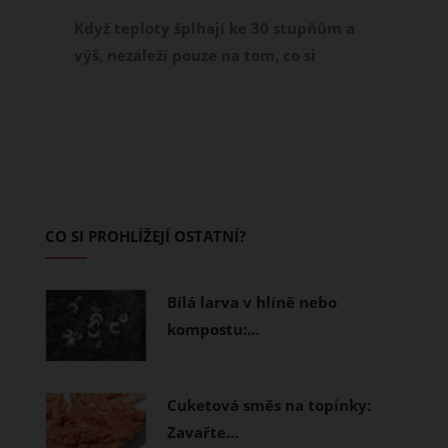
příjemně
Když teploty šplhají ke 30 stupňům a
výš, nezáleží pouze na tom, co si
obléknete, ale také z čeho je oblečení
ušité. Některé materiály totiž zadržují
teplo a pot, jiné naopak nechají
pokožku dýchat a pomohou vám
zvládnout i opravdu horké dny.
Základem letního šatníku by proto
CO SI PROHLÍŽEJÍ OSTATNÍ?
měly být přírodní nebo funkční
prodyšné tkaniny a volnější střihy.
Bílá larva v hlíně nebo
kompostu:…
Cuketová směs na topinky:
Zavařte…