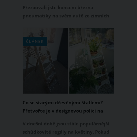
dekorace
Přezouvali jste koncem března
pneumatiky na svém autě ze zimních
na letní? Pokud jsou tyto zimní
pneumatiky pro váš osobní automobil
už nepoužitelné, rozhodně je
ČLÁNEK
nevyhazujte, ale dejte jim druhou
šanci. Zvlášť teď na jaře si můžete z
pneumatik vyrobit stylové dekorace na
zahradu. A to nejen truhlíky na
květiny, ale třeba i zahradní jezírko.
Co se starými dřevěnými štaflemi?
Přetvořte je v designovou polici na
květiny
V dnešní době jsou stále populárnější
schůdkovité regály na květiny. Pokud