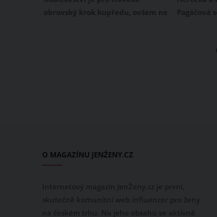
obrovský krok kupředu, ovšem ne
Pagáčová 
všichni se této role zhostí tak, jak
stala nov
by měli. Věděli jste, že to, jak
květnu por
přistupujeme k rodičovství,
dostala jm
ovlivňuje i naše znamení
vás, zda j
zvěrokruhu? Dá se totiž říct, že
na maminku
některá znamení mají mnohem
Poslední sp
více vyvinuté rodičovské pudy
Patricie Pa
nežli znamení jiná.
Instagramu
Bibianka c
O MAGAZÍNU JENŽENY.CZ
Internetový magazín JenŽeny.cz je první,
skutečně komunitní web influencer pro ženy
na českém trhu. Na jeho obsahu se aktivně