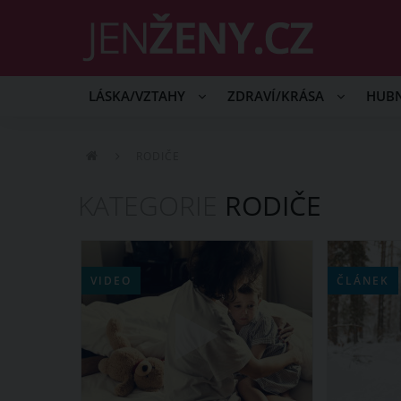
LÁSKA/VZTAHY
ZDRAVÍ/KRÁSA
HUB
RODIČE
KATEGORIE
RODIČE
VIDEO
ČLÁNEK