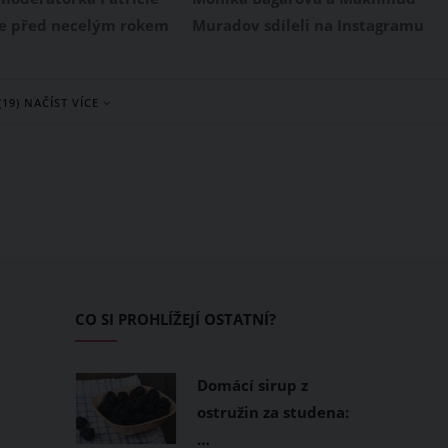
fotku s Ruminkou
se před necelým rokem
Muradov sdíleli na Instagramu
opečenou maminkou. V
společný snímek, na kterém
odila dcerku, která
veřejně ukázali, že jsou stále
(19) NAČÍST VÍCE
éno Bibiana. Zajímá
rodina. Na kouzelné fotce, kterou
e tato holčička podobná
pořídili v jednom pražském
, nebo na tatínka?
hračkářství, nechyběla ani jejich
olečné selfie, které
takřka dvouletá dcerka Ruminka.
gáčová zveřejnila na
Společně jim to sluší, co říkáte?
, dokazuje, že je
elá po mámě.
CO SI PROHLÍŽEJÍ OSTATNÍ?
Domácí sirup z
ostružin za studena:
…