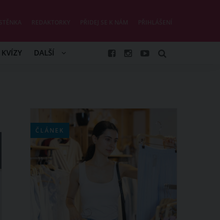
STĚNKA
REDAKTORKY
PŘIDEJ SE K NÁM
PŘIHLÁŠENÍ
KVÍZY
DALŠÍ
ČLÁNEK