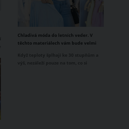
Chladivá móda do letních veder. V
í
těchto materiálech vám bude velmi
e
příjemně
Když teploty šplhají ke 30 stupňům a
z
výš, nezáleží pouze na tom, co si
obléknete, ale také z čeho je oblečení
ušité. Některé materiály totiž zadržují
teplo a pot, jiné naopak nechají
pokožku dýchat a pomohou vám
zvládnout i opravdu horké dny.
Základem letního šatníku by proto
měly být přírodní nebo funkční
prodyšné tkaniny a volnější střihy.